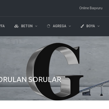
Online Başvuru
YFA
BETON
AGREGA
BOYA
K SORULAN SORULAR