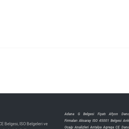
Adana G Belgesi Fiyatı
Afyon Danı
Firmaları
Aksaray ISO 45001 Belgesi
Ank
CE Belgesi, ISO Belgeleri ve
Ocağı Analizleri
Antalya Agrega CE Danı