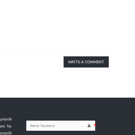
WRITE A COMMENT
şmanlık
ara Taş
şmanlık