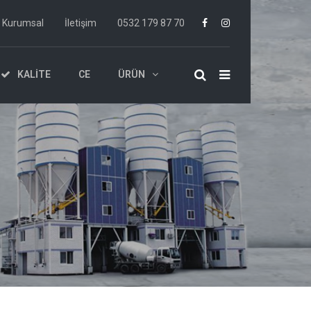
Kurumsal
İletişim
0532 179 87 70
KALITE
CE
ÜRÜN