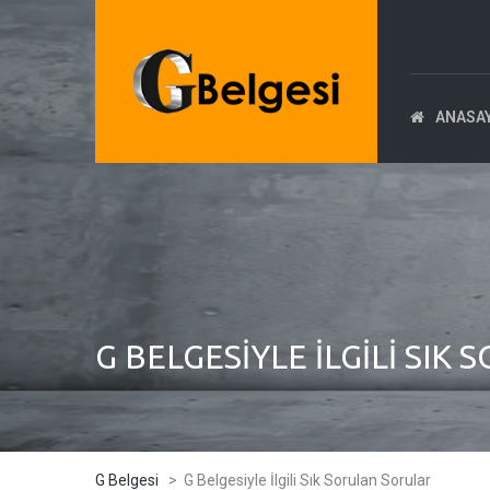
ANASA
G BELGESIYLE İLGILI SI
G Belgesi
>
G Belgesiyle İlgili Sık Sorulan Sorular