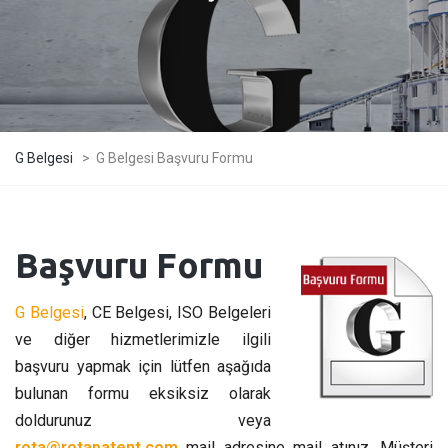
G Belgesi
>
G Belgesi Başvuru Formu
Başvuru Formu
G Belgesi
, CE Belgesi, ISO Belgeleri
ve diğer hizmetlerimizle ilgili
başvuru yapmak için lütfen aşağıda
bulunan formu eksiksiz olarak
doldurunuz veya
rota@rotapatent.com
mail adresine mail atınız. Müşteri