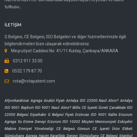
tutkusu...
İLETIŞIM
G Belgesi, CE Belgesi, ISO Belgeleri ve diğer hizmetlerimizle ilgili
bilgilendirmeleri bize ulaşarak edinebilirsiniz.
Meşrutiyet Caddesi No: 41/11 Kızılay, Çankaya/ANKARA
0312 911 33 00
0532 179 87 70
rota@rotapatent.com
Afyonkarahisar Agrega Analizi Fiyatı
Antalya ISO 22000 Nasıl Alınır?
Antalya
ISO 9001
Bayburt ISO 9001 Nasıl Alınır?
Bitlis CE İşareti Ücreti
Çanakkale ISO
22000 Belgesi
Diyarbakır G Belgesi Fiyatı
Erzincan ISO 9001 Kalite
Erzurum
Agrega Su Emme Deneyi
Erzurum ISO 10002 Müşteri Memnuniyeti
Eskişehir
Makine Emniyet Yönetmeliği CE Belgesi
Giresun CE İşareti Ürün Etiketi
Gümüşhane Agrega Hacim Kararlılığı Deneyi
Gümüşhane CE Belgesi
İstanbul