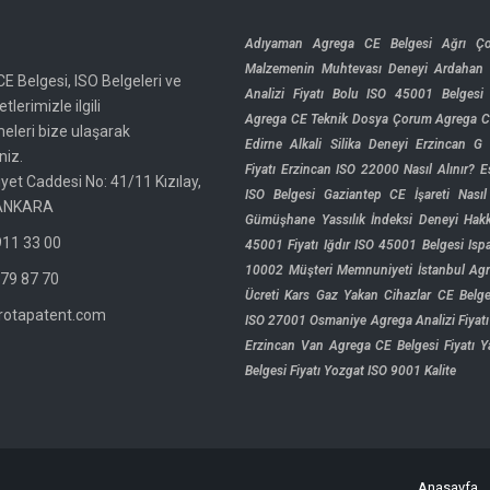
Adıyaman Agrega CE Belgesi
Ağrı Ç
Malzemenin Muhtevası Deneyi
Ardahan
CE Belgesi, ISO Belgeleri ve
Analizi Fiyatı
Bolu ISO 45001 Belgesi
tlerimizle ilgili
Agrega CE Teknik Dosya
Çorum Agrega CE
meleri bize ulaşarak
Edirne Alkali Silika Deneyi
Erzincan G 
niz.
Fiyatı
Erzincan ISO 22000 Nasıl Alınır?
E
yet Caddesi No: 41/11 Kızılay,
ISO Belgesi
Gaziantep CE İşareti Nasıl 
ANKARA
Gümüşhane Yassılık İndeksi Deneyi
Hakk
11 33 00
45001 Fiyatı
Iğdır ISO 45001 Belgesi
Isp
10002 Müşteri Memnuniyeti
İstanbul Ag
79 87 70
Ücreti
Kars Gaz Yakan Cihazlar CE Belge
rotapatent.com
ISO 27001
Osmaniye Agrega Analizi Fiyatı
Erzincan
Van Agrega CE Belgesi Fiyatı
Y
Belgesi Fiyatı
Yozgat ISO 9001 Kalite
Anasayfa