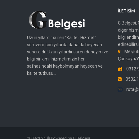
İLETIŞIM
G Belgesi, 
diğer hizme
bilgilendir
Uzun yıllardır süren "Kaliteli Hizmet"
edinebilirsi
serüveni, son yıllarda daha da heyecan
Meşruti
verici oldu.Uzun yıllardır süren deneyim ve
Çankaya/
bilgi birikimi, hizmetimizin her
safhasındaki kaybolmayan heyecan ve
0312 9
kalite tutkusu...
0532 1
rota@
2008-2024 © Powered by G Belgesi