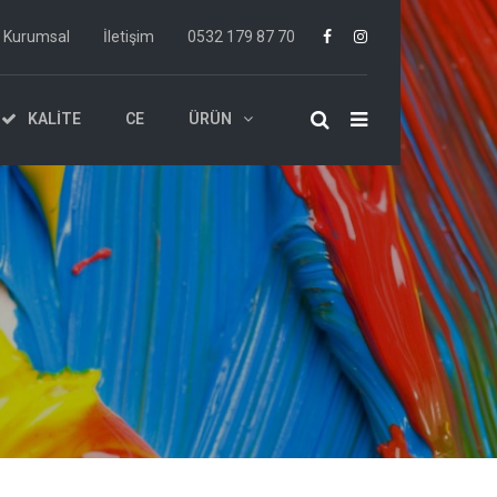
Kurumsal
İletişim
0532 179 87 70
KALITE
CE
ÜRÜN