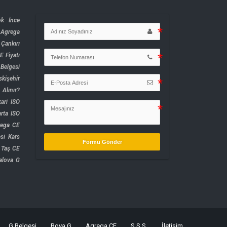
ok İnce
 Agrega
Çankırı
 Fiyatı
Belgesi
skişehir
Alınır?
ari ISO
arta ISO
rega CE
si
Kars
Formu Gönder
Taş CE
alova G
G Belgesi
Boya G
Agrega CE
S.S.S.
İletişim