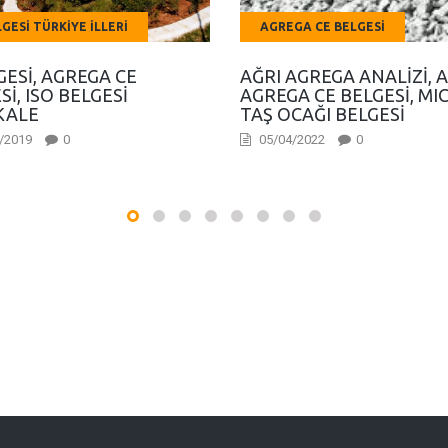
LGESI TÜRKIYE İLLERI
AGREGA CE BELGESI
GESI, AGREGA CE
AĞRI AGREGA ANALIZI, 
SI, ISO BELGESI
AGREGA CE BELGESI, MIC
KALE
TAŞ OCAĞI BELGESI
/2019
0
05/04/2022
0