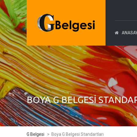
ANASA
BOYA G BELGESI STANDA
G Belgesi
>
Boya G Belgesi Standartları