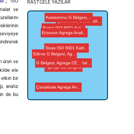
i ;
ISO
RASTGELE YAZILAR
imalat ve
rallarını
isklerinin
Kastamonu G Belgesi,...
z seviyeye
Sivas ISO 9001 Kalit...
indirerek
Çorum ISO 9001 Kali...
Edirne G Belgesi, Ag...
Bingöl ISO 9001 Kal...
Bartın ISO 9001 Kal...
G Belgesi, Agrega CE...
n ürün ve
Agrega CE Belgesi
Çanakkale Agrega An...
kilde ele
Erzurum Agrega Anali...
etkin bir
i, analiz
nin de bu