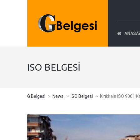
ANASA
ISO BELGESI
G Belgesi
>
News
>
ISO Belgesi
>
Kırıkkale ISO 9001 Ka