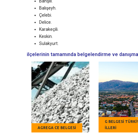
Bahşili.
Balışeyh.
Çelebi.
Delice.
Karakeçili.
Keskin.
Sulakyurt.
ilçelerinin tamamında belgelendirme ve danışma
G BELGESI TÜRKI
AGREGA CE BELGESI
İLLERI