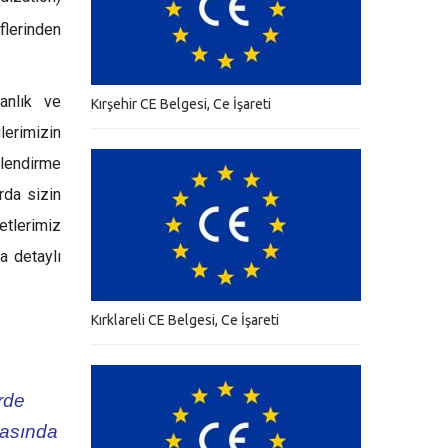
flerinden
anlık ve
Kırşehir CE Belgesi, Ce İşareti
erimizin
elendirme
rda sizin
etlerimiz
a detaylı
Kırklareli CE Belgesi, Ce İşareti
rde
masında