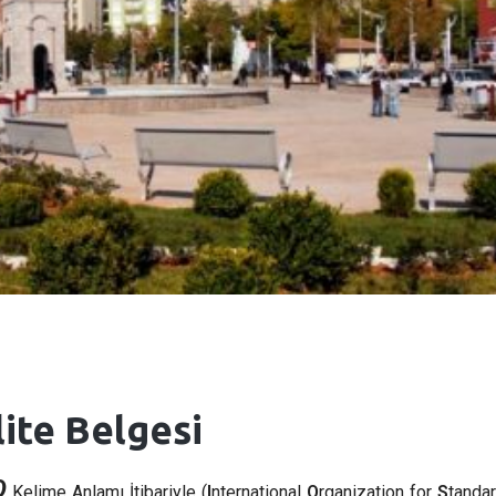
lite Belgesi
O
Kelime Anlamı İtibariyle (
I
nternational
O
rganization for
S
tandar