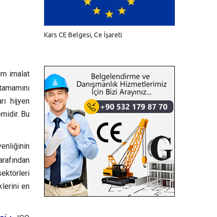
Kars CE Belgesi, Ce İşareti
im imalat
tamamını
rı hijyen
midir. Bu
nliğinin
arafından
ektörleri
lerini en