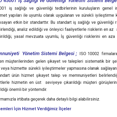
O 45001 İş Sağlığı ve Güvenliği Yönetim Sistemi Belges
001 iş sağlığı ve güvenliği tedbirlerinin kuruluşların genel 
met yapıları ile uyumlu olarak uygulanan ve sürekli iyileştirme ku
sayan etkin bir standarttır.
Bu standart iş sağlığı ve güvenliği r
irlendiği, analiz edildiği ve önleyici faaliyetlerle risklerin en a
irildiği, yasal mevzuata uyumlu, İş güvenliği risklerini en aza 
nuniyeti Yönetim Sistemi Belgesi ;
ISO 10002 firmaları
ken müşterilerinden gelen şikayet ve talepleri sistematik bir şe
ş veya hizmette sürekli iyileştirmeler yapmasına olanak sağlayan 
ndart ürün hizmet şikayet talep ve memnuniyetleri belirlendiğ
yetlerle hizmetin en üst seviyeye çıkarıldığı müşteri görüşleri
diği önemli bir yöntemdir.
rmamızla irtibata geçerek daha detaylı bilgi alabilirsiniz.
stemleri
İçin Hizmet Verdiğimiz İlçeler