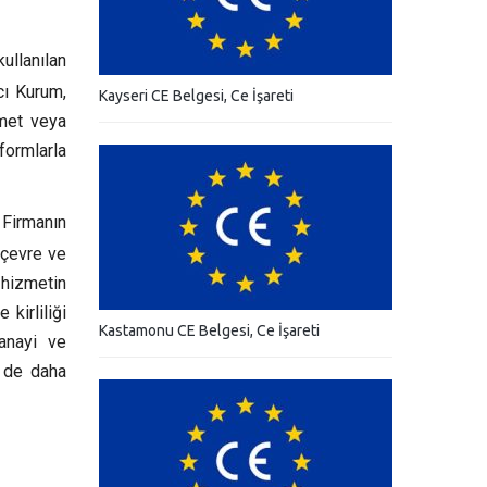
ullanılan
cı Kurum,
Kayseri CE Belgesi, Ce İşareti
zmet veya
ormlarla
Firmanın
 çevre ve
hizmetin
kirliliği
Kastamonu CE Belgesi, Ce İşareti
anayi ve
n de daha