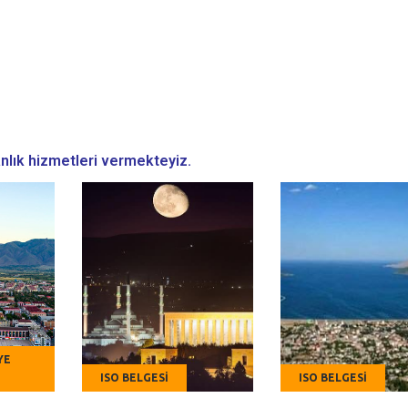
nlık hizmetleri vermekteyiz.
YE
ISO BELGESI
ISO BELGESI