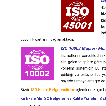
IS
45
hiz
kap
bel
ind
güvenlik şartlarını sağlamaktadır.
ISO 10002 Müşteri Mem
hizmetlerini gerçekleştirir
alıp gelen taleplere göre i
yönetim sistemidir.
Bu sta
edildiği ve önleyici faali
sayede firmaya entegre edil
Sizde
ISO Kalite Belgelendirme
işlemleriniz için fi
Kırıkkale ‘de ISO Belgeleri ve Kalite Yönetim Si