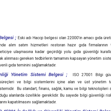
elgesi ;
Eski adı Haccp belgesi olan 22000’in amacı gıda üret
e alım satım hizmetleri restoran hazır gıda firmalarının 
ciye ulaşmasına kadar geçirdiği yolu gıda güvenliği kuralla
rarak alınması gereken tedbirlerin tamamını kapsayan yönetim siste
venli gıda teminini sağlamaktadır.
liği Yönetim Sistemi Belgesi ;
ISO 27001 Bilgi güve
süreçleri ve bilgi sistemlerini içine alan ve üst yönetim t
emidir. Bu standart, finans, sağlık, kamu ve bilgi teknolojileri s
ğu alanlarda özellikle gereklidir. Bu sayede bilgi güvenliği risk
arını kapatılmasını sağlamaktadır.