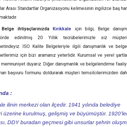
lar Arası Standartlar Organizasyonu kelimesinin ingilizce baş har
maktadır.
 Belge ihtiyaçlarınızda
Kırıkkale
için bilgi, Belge danışm
törde edinilmiş 20 Yıllık tecrübelerimizle siz müşteril
etindeyiz. ISO Kalite Belgeleriyle ilgili danışmanlık ve belg
etlerimiz için bizi aramanız yeterlidir. Kurumsal ve yerel şartla
an memnuniyet duyarız. Diğer danışmanlık ve belgelendirme faaliy
unan başvuru formunu doldurarak müşteri temsilcilerimizden dah
nda :
ale ilinin merkezi olan ilçedir. 1941 yılında belediye
ri üzerine kurulmuş, gelişmiş ve büyümüştür. 1920’le
ası, DDY buradan geçmesi gibi unsurlar şehrin oluş