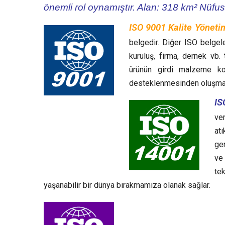
önemli rol oynamıştır. Alan: 318 km² Nüfu
ISO 9001 Kalite Yöneti
belgedir. Diğer ISO belgele
kuruluş, firma, dernek vb.
ürünün girdi malzeme ko
desteklenmesinden oluşma
IS
ve
at
ger
ve
te
yaşanabilir bir dünya bırakmamıza olanak sağlar.