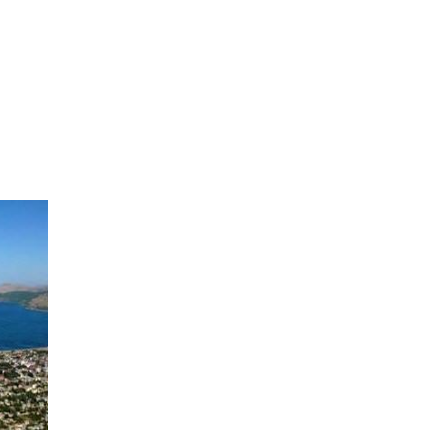
G BELGESI TÜRKIYE
İLLERI
ISO BELGESI