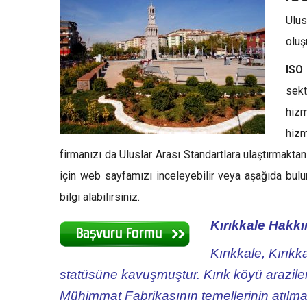
Ulus
oluş
ISO
sek
hizm
hizm
firmanızı da Uluslar Arası Standartlara ulaştırmakt
için web sayfamızı inceleyebilir veya aşağıda bul
bilgi alabilirsiniz.
Kırıkkale Hakkı
Kırıkkale, Kırıkk
statüsüne kavuşmuştur. Kırık köyü arazile
Mühimmat Fabrikasının temellerinin atılm