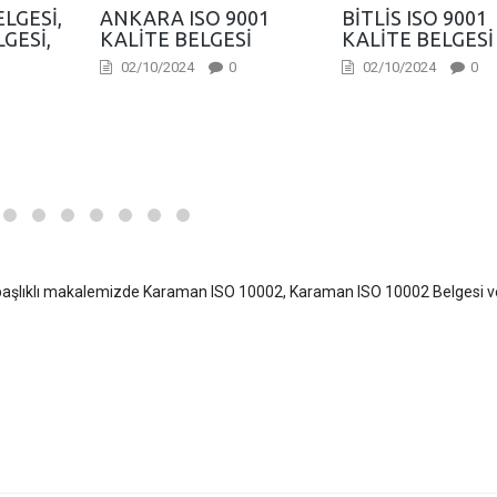
LGESI,
ANKARA ISO 9001
BITLIS ISO 9001
GESI,
KALITE BELGESI
KALITE BELGESI
02/10/2024
0
02/10/2024
0
aşlıklı makalemizde Karaman ISO 10002, Karaman ISO 10002 Belgesi v