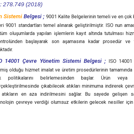
s: 278.749 (2018)
m Sistemi
Belgesi ;
9001 Kalite Belgelerinin temeli ve en çok k
ri 9001 standartları temel alınarak geliştirilmiştir. ISO nun ama
 tüm oluşumlarda yapılan işlemlerin kayıt altında tutulması hi
ntrolünden başlayarak son aşamasına kadar prosedür ve f
ktadır.
O 14001 Çevre Yönetim Sistemi Belgesi ;
ISO 14001 
rmiş olduğu hizmet imalat ve üretim prosedürlerinin tamamında
ık politikalarını belirlemesinden başlar. Ürün veya 
çekleştirilmesinde çıkabilecek atıkları minimuma indirerek çevre 
 atıkların en aza indirilmesini sağlar. Bu sayede gelişen s
knolojin çevreye verdiği olumsuz etkilerin gelecek nesiller içi