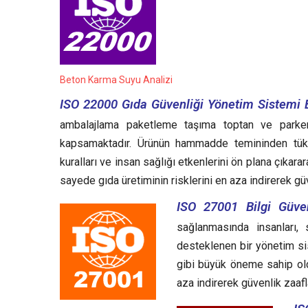
Beton Karma Suyu Analizi
ISO 22000 Gıda Güvenliği Yönetim Sistemi B
ambalajlama paketleme taşıma toptan ve parkend
kapsamaktadır. Ürünün hammadde temininden tüketi
kuralları ve insan sağlığı etkenlerini ön plana çıka
sayede gıda üretiminin risklerini en aza indirerek gü
ISO 27001 Bilgi Güven
sağlanmasında insanları, 
desteklenen bir yönetim sist
gibi büyük öneme sahip oldu
aza indirerek güvenlik zaafl