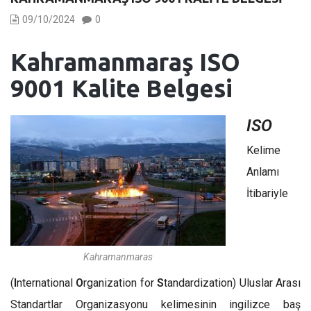
09/10/2024
0
Kahramanmaraş ISO
9001 Kalite Belgesi
ISO
Kelime
Anlamı
İtibariyle
Kahramanmaras
(
I
nternational
O
rganization for
S
tandardization) Uluslar Arası
Standartlar Organizasyonu kelimesinin ingilizce baş