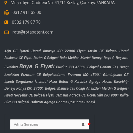
Meşrutiyet Caddesi No: 41/11 Kızılay, Çankaya/ANKARA
0312 911 33 00
0532 179 87 70
rota@rotapatent.com
Ağrı CE İşareti Ücreti
Amasya ISO 22000 Fiyatı
Artvin CE Belgesi Ücreti
Balıkesir CE Fiyatı
Bartın G Belgesi
Bolu Metilen Mavisi Deneyi
Boya G Başvuru
Boya G Fiyatı
Evrakları
Burdur ISO 45001 Belgesi
Çankırı Taş Ocağı
Analizleri
Erzurum CE Belgelendirme
Erzurum ISO 45001
Gümüşhane CE
İşareti Sorgulama
İstanbul Hazır Beton G
Karabük Agrega Hacim Kararlılığı
Deneyi
Konya ISO 27001 Belgesi
Manisa Taş Ocağı Analizleri
Mardin G Belgesi
Fiyatı
Nevşehir CE Belgesi Fiyatı
Samsun Agrega CE Ücreti
Siirt ISO 9001 Kalite
Siirt ISO Belgesi
Trabzon Agrega Donma Çözünme Deneyi