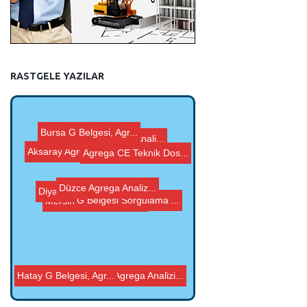
RASTGELE YAZILAR
Giresun Agrega Anali...
Agrega CE Teknik Dos...
Mersin ISO 9001 Kali...
Aksaray Agrega Anali...
Diyarbakır ISO 9001...
Düzce Agrega Analiz...
G Belgesi Sorgulama ...
Bursa G Belgesi, Agr...
Hatay G Belgesi, Agr...
Uşak Agrega Analizi...