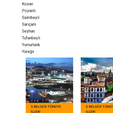
Kozan‎
Pozantı‎
Saimbeyli
Sarıçam
Seyhan
Tufanbeyli‎
Yumurtalık‎
Yüreğir
G BELGESI TÜRKIYE
G BELGESI TÜRKI
İLLERI
İLLERI