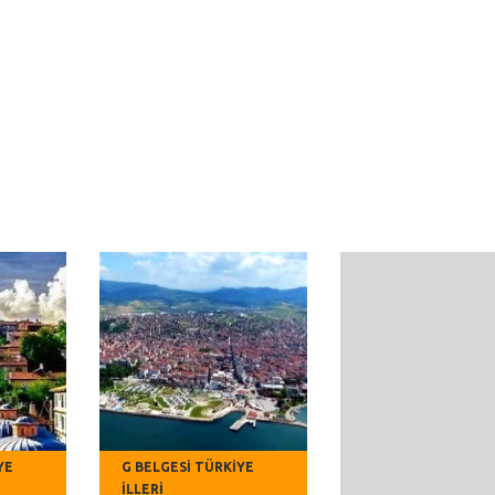
YE
G BELGESI TÜRKIYE
İLLERI