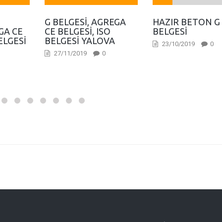
G
G BELGESI, AGREGA
HAZIR BETON G
GA CE
CE BELGESI, ISO
BELGESI
ELGESI
BELGESI YALOVA
23/10/2019
0
27/11/2019
0