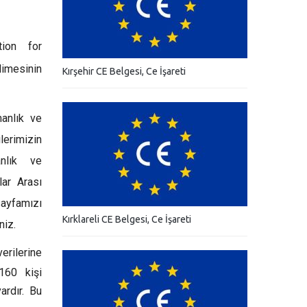
tion for
limesinin
Kırşehir CE Belgesi, Ce İşareti
manlık ve
lerimizin
anlık ve
lar Arası
sayfamızı
Kırklareli CE Belgesi, Ce İşareti
niz.
verilerine
160 kişi
ardır. Bu