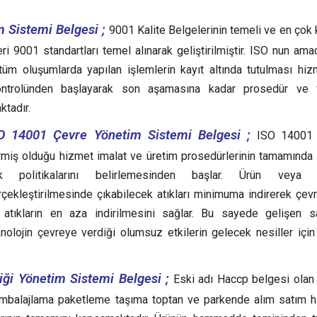
 Sistemi Belgesi ;
9001 Kalite Belgelerinin temeli ve en çok k
ri 9001 standartları temel alınarak geliştirilmiştir. ISO nun ama
 tüm oluşumlarda yapılan işlemlerin kayıt altında tutulması hi
ntrolünden başlayarak son aşamasına kadar prosedür ve f
ktadır.
O 14001 Çevre Yönetim Sistemi Belgesi ;
ISO 14001 
rmiş olduğu hizmet imalat ve üretim prosedürlerinin tamamında
ık politikalarını belirlemesinden başlar. Ürün veya 
çekleştirilmesinde çıkabilecek atıkları minimuma indirerek çevre 
 atıkların en aza indirilmesini sağlar. Bu sayede gelişen s
knolojin çevreye verdiği olumsuz etkilerin gelecek nesiller içi
ği Yönetim Sistemi Belgesi ;
Eski adı Haccp belgesi olan
ambalajlama paketleme taşıma toptan ve parkende alım satım h