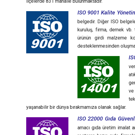
ilçelerde 831 mahalle bulunmaktadır.
ISO 9001 Kalite Yönetim
belgedir. Diğer ISO belgele
kuruluş, firma, dernek vb.
ürünün girdi malzeme ko
desteklenmesinden oluşma
IS
ve
at
ger
ve
te
yaşanabilir bir dünya bırakmamıza olanak sağlar.
ISO 22000 Gıda Güvenli
amacı gıda üretim imalat 