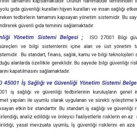
larının tamamını kapsamaktadır. Ürünün hammadde temininden t
olu gıda güvenliği kuralları hijyen kuralları ve insan sağlığı etke
ereken tedbirlerin tamamını kapsayan yönetim sistemidir. Bu sa
 indirerek güvenli gıda teminini sağlamaktadır.
liği Yönetim Sistemi Belgesi ;
ISO 27001 Bilgi güve
süreçleri ve bilgi sistemlerini içine alan ve üst yönetim t
emidir. Bu standart, finans, sağlık, kamu ve bilgi teknolojileri s
ğu alanlarda özellikle gereklidir. Bu sayede bilgi güvenliği risk
arını kapatılmasını sağlamaktadır.
O 45001 İş Sağlığı ve Güvenliği Yönetim Sistemi Belges
001 iş sağlığı ve güvenliği tedbirlerinin kuruluşların genel 
met yapıları ile uyumlu olarak uygulanan ve sürekli iyileştirme ku
sayan etkin bir standarttır.
Bu standart iş sağlığı ve güvenliği r
irlendiği, analiz edildiği ve önleyici faaliyetlerle risklerin en a
irildiği, yasal mevzuata uyumlu, İş güvenliği risklerini en aza 