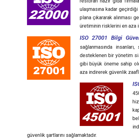
restoran hazır gıda firma
ulaşmasına kadar geçirdiği y
plana çıkararak alınması g
üretiminin risklerini en aza
ISO 27001 Bilgi Güven
sağlanmasında insanları, 
desteklenen bir yönetim sist
gibi büyük öneme sahip oldu
aza indirerek güvenlik zaafl
IS
45
hiz
kap
bel
ind
güvenlik şartlarını sağlamaktadır.