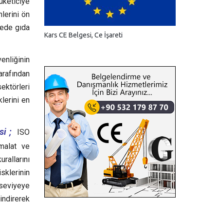
üketiciye
nlerini ön
yede gıda
Kars CE Belgesi, Ce İşareti
nliğinin
arafından
ektörleri
lerini en
i ;
ISO
imalat ve
rallarını
isklerinin
z seviyeye
indirerek