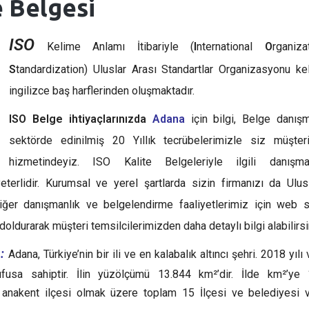
e Belgesi
ISO
Kelime Anlamı İtibariyle (
I
nternational
O
rganiza
S
tandardization) Uluslar Arası Standartlar Organizasyonu ke
ingilizce baş harflerinden oluşmaktadır.
ISO Belge ihtiyaçlarınızda
Adana
için bilgi, Belge danış
sektörde edinilmiş 20 Yıllık tecrübelerimizle siz müşteri
hizmetindeyiz. ISO Kalite Belgeleriyle ilgili danışm
terlidir. Kurumsal ve yerel şartlarda sizin firmanızı da Ulus
iğer danışmanlık ve belgelendirme faaliyetlerimiz için web 
oldurarak müşteri temsilcilerimizden daha detaylı bilgi alabilirsi
:
Adana, Türkiye’nin bir ili ve en kalabalık altıncı şehri. 2018 yılı 
fusa sahiptir. İlin yüzölçümü 13.844 km²’dir. İlde km²’ye 
 anakent ilçesi olmak üzere toplam 15 İlçesi ve belediyesi v