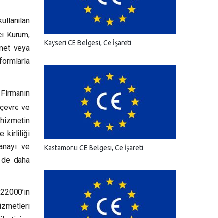
ullanılan
cı Kurum,
Kayseri CE Belgesi, Ce İşareti
zmet veya
ormlarla
Firmanın
 çevre ve
hizmetin
kirliliği
anayi ve
Kastamonu CE Belgesi, Ce İşareti
n de daha
 22000’in
izmetleri