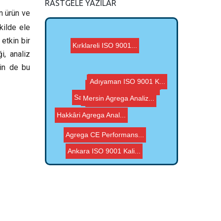
RASTGELE YAZILAR
n ürün ve
kilde ele
etkin bir
Kırklareli ISO 9001...
i, analiz
nin de bu
Adıyaman ISO 9001 K...
Hakkâri Agrega Anal...
Sakarya ISO 9001 Kal...
Mersin Agrega Analiz...
Ankara ISO 9001 Kali...
Elazığ ISO 9001 Ka...
Hatay G Belgesi, Agr...
Van ISO 9001 Kalite ...
Agrega CE Performans...