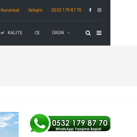
Kurumsal
İletişim
0532 179 87 70
KALITE
CE
ÜRÜN