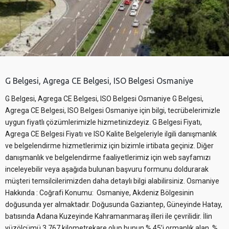
G Belgesi, Agrega CE Belgesi, ISO Belgesi Osmaniye
G Belgesi, Agrega CE Belgesi, ISO Belgesi Osmaniye G Belgesi,
Agrega CE Belgesi, ISO Belgesi Osmaniye için bilgi, tecrübelerimizle
uygun fiyatlı çözümlerimizle hizmetinizdeyiz. G Belgesi Fiyatı,
Agrega CE Belgesi Fiyatı ve ISO Kalite Belgeleriyle ilgili danışmanlık
ve belgelendirme hizmetlerimiz için bizimle irtibata geçiniz. Diğer
danışmanlık ve belgelendirme faaliyetlerimiz için web sayfamızı
inceleyebilir veya aşağıda bulunan başvuru formunu doldurarak
müşteri temsilcilerimizden daha detaylı bilgi alabilirsiniz. Osmaniye
Hakkında : Coğrafi Konumu: Osmaniye, Akdeniz Bölgesinin
doğusunda yer almaktadır. Doğusunda Gaziantep, Güneyinde Hatay,
batısında Adana Kuzeyinde Kahramanmaraş illeri ile çevrilidir. İlin
yüzölçümü 3.767 kilometrekare olup bunun % 45’i ormanlık alan, %