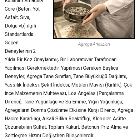
Kullanım Amacına
Göre (Beton, Yol,
Asfalt, Sıva,
Dolgu vb) ilgili
Standartlarda
Geçen
Agrega Analizleri
Deneylerinin 2
Yılda Bir Kez Onaylanmış Bir Laboratuvar Tarafından
Yapılması Gerekmektedir. Yapılması Gereken Başlıca
Deneyler; Agrega Tane Sınıfları, Tane Büyüklüğü Dağılımı,
Yassılık İndeksi, Şekil İndeksi, Metilen Mavisi (Kirlilik), Çok
ince Malzemenin Muhtevası, Los Angelas (Parçalanma
Direnci), Tane Yoğunluğu ve Su Emme, Yığın Yoğunluğu,
Agregaların Donma Çözünme Etkisine Karşı Direnci, Agrega
Hacim Kararlılığı, Alkali Silika Reaktifliği, Klorürler, Asitte
Çözünebilen Sülfat, Toplam Kükürt, Betonun Priz Alma ve
Sertleşme Hızını Değiştiren Bileşenlerdir.