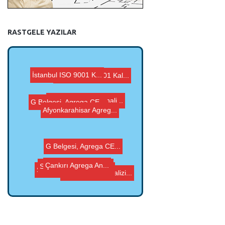
RASTGELE YAZILAR
Afyonkarahisar Agreg...
Kayseri ISO 9001 Kal...
Ardahan Agrega Anali...
İstanbul ISO 9001 K...
Çankırı Agrega An...
G Belgesi, Agrega CE...
Sinop ISO 9001 Kalit...
Sivas Agrega Analizi...
G Belgesi, Agrega CE...
Sakarya ISO 9001 Kal...