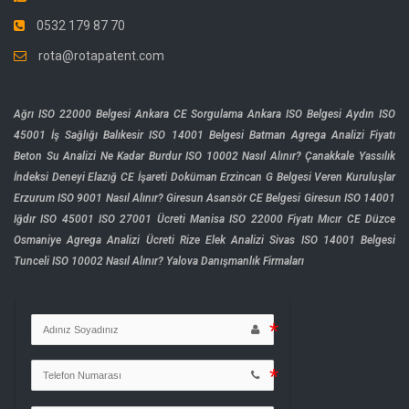
0532 179 87 70
rota@rotapatent.com
Ağrı ISO 22000 Belgesi
Ankara CE Sorgulama
Ankara ISO Belgesi
Aydın ISO
45001 İş Sağlığı
Balıkesir ISO 14001 Belgesi
Batman Agrega Analizi Fiyatı
Beton Su Analizi Ne Kadar
Burdur ISO 10002 Nasıl Alınır?
Çanakkale Yassılık
İndeksi Deneyi
Elazığ CE İşareti Doküman
Erzincan G Belgesi Veren Kuruluşlar
Erzurum ISO 9001 Nasıl Alınır?
Giresun Asansör CE Belgesi
Giresun ISO 14001
Iğdır ISO 45001
ISO 27001 Ücreti
Manisa ISO 22000 Fiyatı
Mıcır CE Düzce
Osmaniye Agrega Analizi Ücreti
Rize Elek Analizi
Sivas ISO 14001 Belgesi
Tunceli ISO 10002 Nasıl Alınır?
Yalova Danışmanlık Firmaları