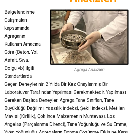
Belgelendirme
Çalışmaları
kapsamında
Agreganın
Kullanım Amacına
Göre (Beton, Yol,
Asfalt, Sıva,
Dolgu vb) ilgili
Agrega Analizleri
Standartlarda
Geçen Deneylerinin 2 Yılda Bir Kez Onaylanmış Bir
Laboratuvar Tarafından Yapılması Gerekmektedir. Yapılması
Gereken Başlıca Deneyler; Agrega Tane Sınıfları, Tane
Büyüklüğü Dağılımı, Yassılık İndeksi, Şekil İndeksi, Metilen
Mavisi (Kirlilik), Çok ince Malzemenin Muhtevası, Los
Angelas (Parçalanma Direnci), Tane Yoğunluğu ve Su Emme,
Yığın Yoğunluğu, Agregaların Donma Çözünme Etkisine Karşı