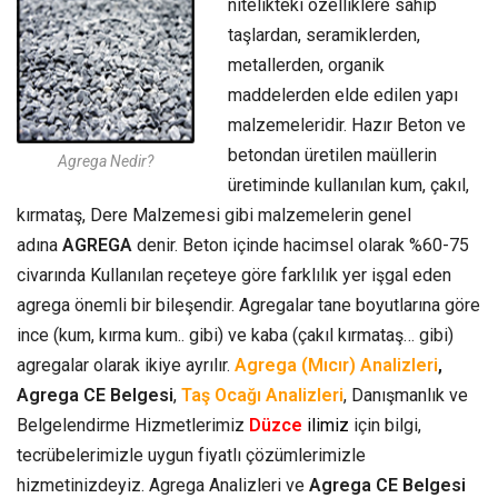
nitelikteki özelliklere sahip
taşlardan, seramiklerden,
metallerden, organik
maddelerden elde edilen yapı
malzemeleridir. Hazır Beton ve
betondan üretilen maüllerin
Agrega Nedir?
üretiminde kullanılan kum, çakıl,
kırmataş, Dere Malzemesi gibi malzemelerin genel
adına
AGREGA
denir. Beton içinde hacimsel olarak %60-75
civarında Kullanılan reçeteye göre farklılık yer işgal eden
agrega önemli bir bileşendir. Agregalar tane boyutlarına göre
ince (kum, kırma kum.. gibi) ve kaba (çakıl kırmataş… gibi)
agregalar olarak ikiye ayrılır.
Agrega (Mıcır) Analizleri
,
Agrega CE Belgesi
,
Taş Ocağı Analizleri
, Danışmanlık ve
Belgelendirme Hizmetlerimiz
Düzce
ilimiz
için bilgi,
tecrübelerimizle uygun fiyatlı çözümlerimizle
hizmetinizdeyiz. Agrega Analizleri ve
Agrega CE Belgesi