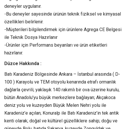
deneyler uygulanır.
-Bu deneyler sayesinde ürünün teknik fiziksel ve kimyasal
özellikleri belirlenir.
-Müşterileri bilgilendirmek için ürünlere Agrega CE Belgesi
ile Teknik Dosya Hazırlanır
-Ürünler için Performans beyanları ve ürün etiketleri
hazırlanır.
Düzce Hakkında :
Batı Karadeniz Bölgesinde Ankara – İstanbul arasında ( D-
100 ) Karayolu ve TEM otoyolu kenarında etrafı ormanlık
dağlarla çevrili; yaklaşık 140 rakımlı bir ova üzerine kurulu,
bütün Anadolu’yu büyük merkezlere bağlayan; Akçakoca
deniz yolu ve kuzeyden Büyük Melen Nehri yolu ile
Karadeniz’e açılan; Konuralp ile Batı Karadeniz’in tek antik
kenti olarak; doğal ve kültürel güzelliklere sahip; doğu ve
güneyde Bolu, batıda Sakarya, kuzeyde Zonguldak ve