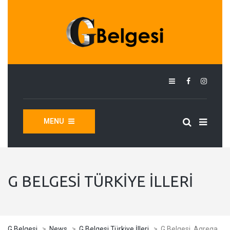
MENU
G BELGESI TÜRKIYE İLLERI
G Belgesi
>
News
>
G Belgesi Türkiye İlleri
>
G Belgesi, Agrega