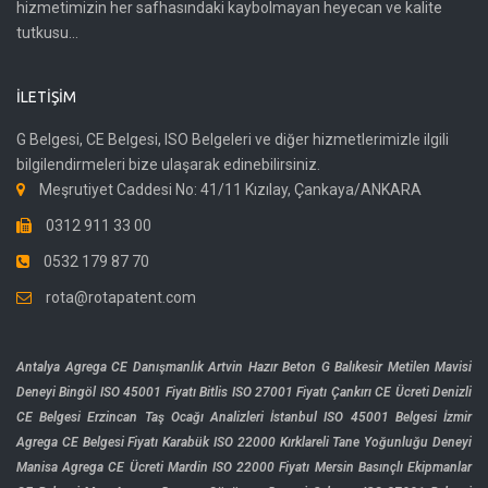
hizmetimizin her safhasındaki kaybolmayan heyecan ve kalite
tutkusu...
İLETIŞIM
G Belgesi, CE Belgesi, ISO Belgeleri ve diğer hizmetlerimizle ilgili
bilgilendirmeleri bize ulaşarak edinebilirsiniz.
Meşrutiyet Caddesi No: 41/11 Kızılay, Çankaya/ANKARA
0312 911 33 00
0532 179 87 70
rota@rotapatent.com
Antalya Agrega CE Danışmanlık
Artvin Hazır Beton G
Balıkesir Metilen Mavisi
Deneyi
Bingöl ISO 45001 Fiyatı
Bitlis ISO 27001 Fiyatı
Çankırı CE Ücreti
Denizli
CE Belgesi
Erzincan Taş Ocağı Analizleri
İstanbul ISO 45001 Belgesi
İzmir
Agrega CE Belgesi Fiyatı
Karabük ISO 22000
Kırklareli Tane Yoğunluğu Deneyi
Manisa Agrega CE Ücreti
Mardin ISO 22000 Fiyatı
Mersin Basınçlı Ekipmanlar