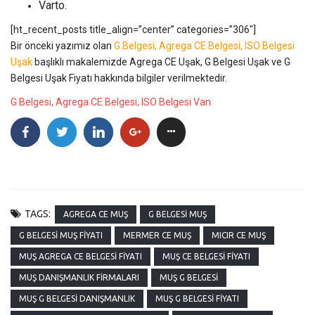
Varto.
[ht_recent_posts title_align=”center” categories=”306″]
Bir önceki yazımız olan
G Belgesi, Agrega CE Belgesi, ISO Belgesi
Uşak
başlıklı makalemizde Agrega CE Uşak, G Belgesi Uşak ve G
Belgesi Uşak Fiyatı hakkında bilgiler verilmektedir.
G Belgesi, Agrega CE Belgesi, ISO Belgesi Van
TAGS:
AGREGA CE MUŞ
G BELGESI MUŞ
G BELGESI MUŞ FIYATI
MERMER CE MUŞ
MICIR CE MUŞ
MUŞ AGREGA CE BELGESI FIYATI
MUŞ CE BELGESI FIYATI
MUŞ DANIŞMANLIK FIRMALARI
MUŞ G BELGESI
MUŞ G BELGESI DANIŞMANLIK
MUŞ G BELGESI FIYATI