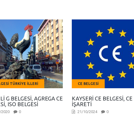
LGESI TÜRKIYE İLLERI
CE BELGESI
LI G BELGESI, AGREGA CE
KAYSERI CE BELGESI, CE
SI, ISO BELGESI
İŞARETI
/2020
0
21/10/2024
0