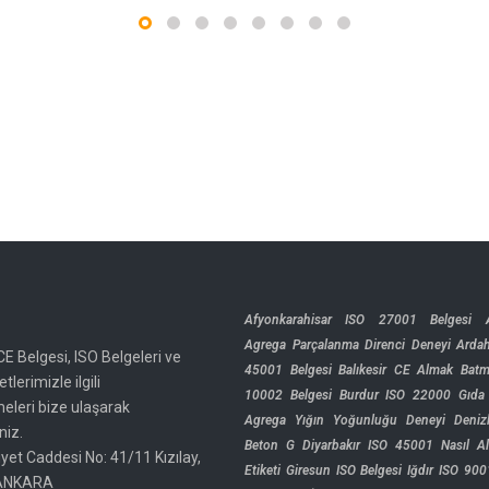
Afyonkarahisar ISO 27001 Belgesi
Agrega Parçalanma Direnci Deneyi
Arda
CE Belgesi, ISO Belgeleri ve
45001 Belgesi
Balıkesir CE Almak
Batm
tlerimizle ilgili
10002 Belgesi
Burdur ISO 22000 Gıda
meleri bize ulaşarak
Agrega Yığın Yoğunluğu Deneyi
Deniz
niz.
Beton G
Diyarbakır ISO 45001 Nasıl Al
yet Caddesi No: 41/11 Kızılay,
Etiketi
Giresun ISO Belgesi
Iğdır ISO 900
ANKARA