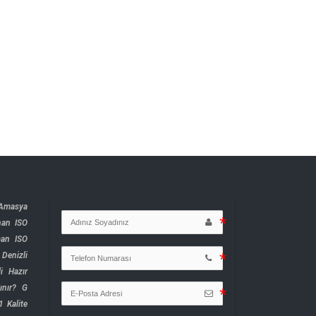
Amasya
han ISO
an ISO
Denizli
li Hazır
ınır?
G
1 Kalite