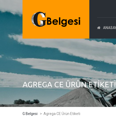
ANASA
AGREGA CE ÜRÜN ETIKETI
G Belgesi
>
Agrega CE Ürün Etiketi