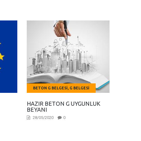
BETON G BELGESI, G BELGESI
G BELGE
HAZIR BETON G UYGUNLUK
G BELGE
BEYANI
BELGESI
ADIYAM
28/05/2020
0
11/12/2