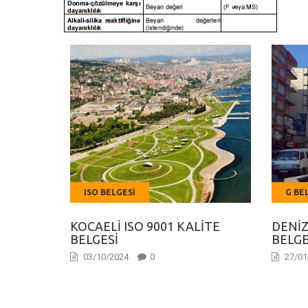
ISO BELGESI
G BE
KOCAELI ISO 9001 KALITE
DENIZ
BELGESI
BELGE
03/10/2024
0
27/01