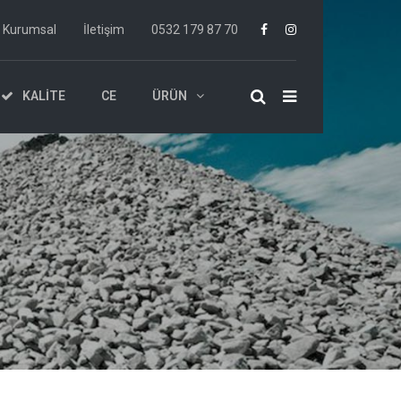
Kurumsal
İletişim
0532 179 87 70
KALITE
CE
ÜRÜN