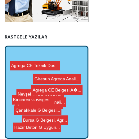
RASTGELE YAZILAR
Agrega CE Teknik Dos...
Kırklareli G Belges...
Kayseri ISO 9001 Kal...
Çanakkale G Belgesi...
Nevşehir ISO 9001 K...
Giresun Agrega Anali...
Agrega CE Belgesi A�...
Malatya Agrega Anali...
Bursa G Belgesi, Agr...
Hazır Beton G Uygun...