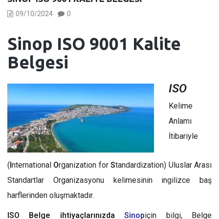
09/10/2024
0
Sinop ISO 9001 Kalite
Belgesi
ISO
Kelime
Anlamı
İtibariyle
(
I
nternational
O
rganization for
S
tandardization) Uluslar Arası
Standartlar Organizasyonu kelimesinin ingilizce baş
harflerinden oluşmaktadır.
ISO Belge ihtiyaçlarınızda
Sinop
için bilgi, Belge