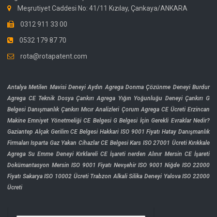
Meşrutiyet Caddesi No: 41/11 Kızılay, Çankaya/ANKARA
0312 911 33 00
0532 179 87 70
rota@rotapatent.com
Antalya Metilen Mavisi Deneyi
Aydın Agrega Donma Çözünme Deneyi
Burdur
Agrega CE Teknik Dosya
Çankırı Agrega Yığın Yoğunluğu Deneyi
Çankırı G
Belgesi Danışmanlık
Çankırı Mıcır Analizleri
Çorum Agrega CE Ücreti
Erzincan
Makine Emniyet Yönetmeliği CE Belgesi
G Belgesi İçin Gerekli Evraklar Nedir?
Gaziantep Alçak Gerilim CE Belgesi
Hakkari ISO 9001 Fiyatı
Hatay Danışmanlık
Firmaları
Isparta Gaz Yakan Cihazlar CE Belgesi
Kars ISO 27001 Ücreti
Kırıkkale
Agrega Su Emme Deneyi
Kırklareli CE İşareti nerden Alınır
Mersin CE İşareti
Dokümantasyon
Mersin ISO 9001 Fiyatı
Nevşehir ISO 9001
Niğde ISO 22000
Fiyatı
Sakarya ISO 10002 Ücreti
Trabzon Alkali Silika Deneyi
Yalova ISO 22000
Ücreti