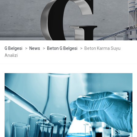
G Belgesi
>
News
>
Beton G Belgesi
>
Beton Karma Suyu
Analizi