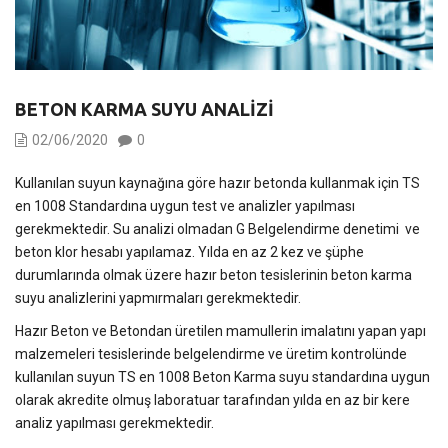
BETON KARMA SUYU ANALIZI
02/06/2020
0
Kullanılan suyun kaynağına göre hazır betonda kullanmak için TS
en 1008 Standardına uygun test ve analizler yapılması
gerekmektedir. Su analizi olmadan G Belgelendirme denetimi ve
beton klor hesabı yapılamaz. Yılda en az 2 kez ve şüphe
durumlarında olmak üzere hazır beton tesislerinin beton karma
suyu analizlerini yapmırmaları gerekmektedir.
Hazır Beton ve Betondan üretilen mamullerin imalatını yapan yapı
malzemeleri tesislerinde belgelendirme ve üretim kontrolünde
kullanılan suyun TS en 1008 Beton Karma suyu standardına uygun
olarak akredite olmuş laboratuar tarafından yılda en az bir kere
analiz yapılması gerekmektedir.