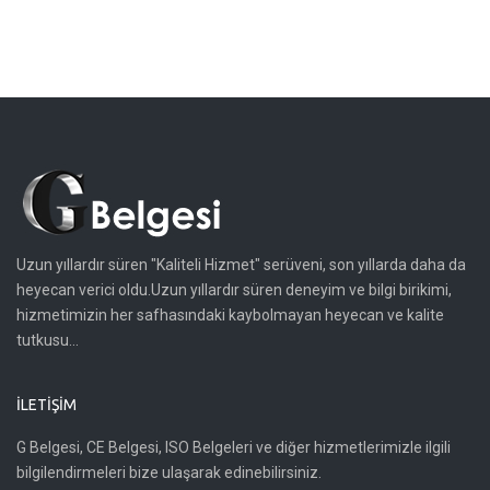
Uzun yıllardır süren "Kaliteli Hizmet" serüveni, son yıllarda daha da
heyecan verici oldu.Uzun yıllardır süren deneyim ve bilgi birikimi,
hizmetimizin her safhasındaki kaybolmayan heyecan ve kalite
tutkusu...
İLETIŞIM
G Belgesi, CE Belgesi, ISO Belgeleri ve diğer hizmetlerimizle ilgili
bilgilendirmeleri bize ulaşarak edinebilirsiniz.