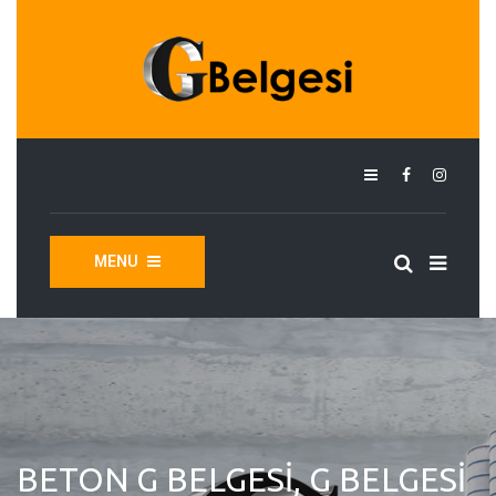
MENU
BETON G BELGESI, G BELGESI