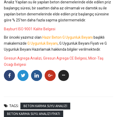
Analiz Yapılan su ile yapılan beton denemelerinde elde edilen priz
başlangıç süresi, bir saatten daha az olmamalı ve damıtık su ile
yapılan beton denemelerinde elde edilen priz başlangıç süresine
göre % 25’ten daha fazla sapma göstermemelidir.
Bayburt ISO 9001 Kalite Belgesi
Bir önceki yazımız olan
Hazır Beton G Uygunluk Beyanı
başlıklı
makalemizde
G Uygunluk Beyanı
, G Uygunluk Beyanı Fiyatı ve G
Uygunluk Beyanı Hazırlamak hakkında bilgiler verilmektedir.
Giresun Agrega Analizi, Giresun Agrega CE Belgesi, Mıcır-Taş
Ocağı Belgesi
TAGS:
BETON KARMA SUYU ANALIZI
BETON KARMA SUYU ANALIZI FIYATI