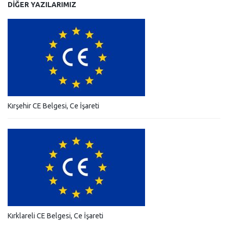
DIĞER YAZILARIMIZ
Kırşehir CE Belgesi, Ce İşareti
Kırklareli CE Belgesi, Ce İşareti