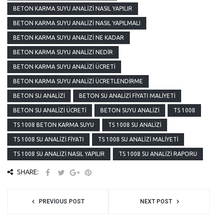
BETON KARMA SUYU ANALIZI NASIL YAPILIR
BETON KARMA SUYU ANALIZI NASIL YAPILMALI
BETON KARMA SUYU ANALIZI NE KADAR
BETON KARMA SUYU ANALIZI NEDIR
BETON KARMA SUYU ANALIZI ÜCRETI
BETON KARMA SUYU ANALIZI ÜCRETLENDIRME
BETON SU ANALIZI
BETON SU ANALIZI FIYATI MALIYETI
BETON SU ANALIZI ÜCRETI
BETON SUYU ANALIZI
TS 1008
TS 1008 BETON KARMA SUYU
TS 1008 SU ANALIZI
TS 1008 SU ANALIZI FIYATI
TS 1008 SU ANALIZI MALIYETI
TS 1008 SU ANALIZI NASIL YAPILIR
TS 1008 SU ANALIZI RAPORU
SHARE:
PREVIOUS POST
NEXT POST