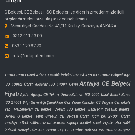
İLETIŞIM
G Belgesi, CE Belgesi, ISO Belgeleri ve diğer hizmetlerimizle ilgili
bilgilendirmeleri bize ulaşarak edinebilirsiniz.
Meşrutiyet Caddesi No: 41/11 Kızılay, Çankaya/ANKARA
0312 911 33 00
0532 179 87 70
rota@rotapatent.com
13043 Ürün Etiketi
Adana Yassılık İndeksi Deneyi
Ağrı ISO 10002 Belgesi
Ağrı
Antalya CE Belgesi
ISO 10002 Ücreti
Aksaray ISO 14001 Çevre
Fiyatı
Aydın Agrega CE Teknik Dosya
Batman ISO 9001 Nasıl Alınır?
Bursa
ISO 27001 Bilgi Güvenliği
Çanakkale Gaz Yakan Cihazlar CE Belgesi
Çanakkale
Yapı Malzemeleri CE Belgesi
Çorum ISO Belgesi
Eskişehir Yassılık İndeksi
Deneyi
G Belgesi Teyit
Giresun CE Belgesi Ücreti
Iğdır ISO 27001 Ücreti
Kütahya Alkali Silika Deneyi
Manisa Agrega Analizi Nasıl Yapılır
Rize Şekil
İndeksi Deneyi
Siirt ISO 22000
Taş CE Burdur
Trabzon ISO 10002 Müşteri