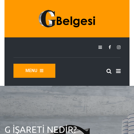
MENU
G İŞARETI NEDIR?