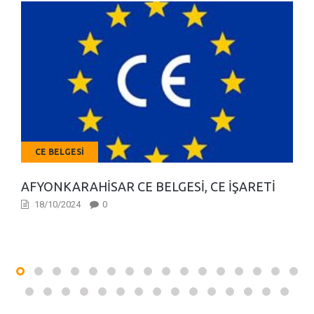
CE BELGESI
AFYONKARAHISAR CE BELGESI, CE İŞARETI
18/10/2024
0