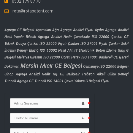
0532 179 87 70
rota@rotapatent.com
Agrega CE Belgesi Aşamaları
Ağrı Agrega Analizi Fiyatı
Aydın Agrega Analizi
Nasıl Yapılır
Bilecik Agrega Analizi Nedir
Çanakkale ISO 22000
Çankırı CE
Teknik Dosya
Çankırı ISO 22000 Fiyatı
Çankırı ISO 27001 Fiyatı
Çankırı Şekil
İndeksi Deneyi
Elazığ ISO 10002 Nasıl Alınır?
Elektronik Beton İzleme Giriş
G
Belgesi Malatya
Giresun ISO 22000 Ücreti
Hatay ISO 14001
Kırklareli CE İşareti
Mersin Mıcır CE Belgesi
Doküman
Osmaniye ISO 22000 Belgesi
Sinop Agrega Analizi Nedir
Taş CE Balıkesir
Trabzon Alkali Silika Deneyi
Tunceli Agrega CE
Tunceli ISO 14001 Çevre
Yalova G Belgesi Fiyatı