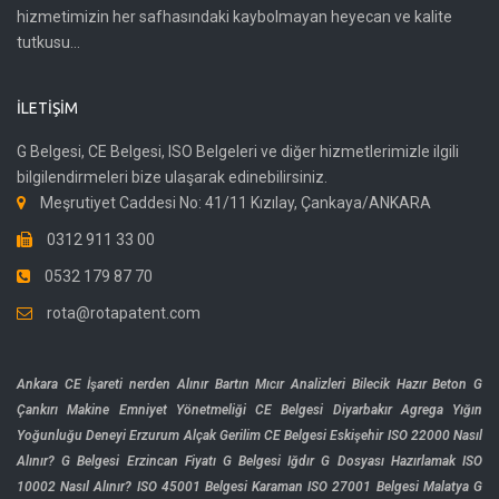
hizmetimizin her safhasındaki kaybolmayan heyecan ve kalite
tutkusu...
İLETIŞIM
G Belgesi, CE Belgesi, ISO Belgeleri ve diğer hizmetlerimizle ilgili
bilgilendirmeleri bize ulaşarak edinebilirsiniz.
Meşrutiyet Caddesi No: 41/11 Kızılay, Çankaya/ANKARA
0312 911 33 00
0532 179 87 70
rota@rotapatent.com
Ankara CE İşareti nerden Alınır
Bartın Mıcır Analizleri
Bilecik Hazır Beton G
Çankırı Makine Emniyet Yönetmeliği CE Belgesi
Diyarbakır Agrega Yığın
Yoğunluğu Deneyi
Erzurum Alçak Gerilim CE Belgesi
Eskişehir ISO 22000 Nasıl
Alınır?
G Belgesi Erzincan Fiyatı
G Belgesi Iğdır
G Dosyası Hazırlamak
ISO
10002 Nasıl Alınır?
ISO 45001 Belgesi
Karaman ISO 27001 Belgesi
Malatya G