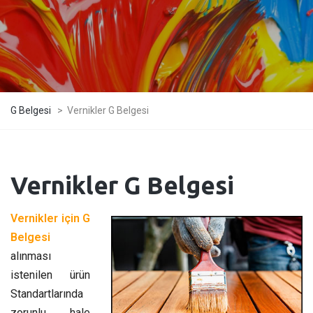
G Belgesi
>
Vernikler G Belgesi
Vernikler G Belgesi
Vernikler için G
Belgesi
alınması
istenilen ürün
Standartlarında
zorunlu hale