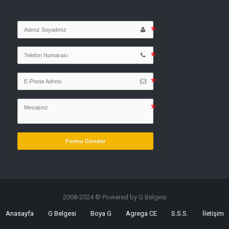
Formu Gönder
2008-2024 © Powered by G Belgesi
Anasayfa
G Belgesi
Boya G
Agrega CE
S.S.S.
İletişim