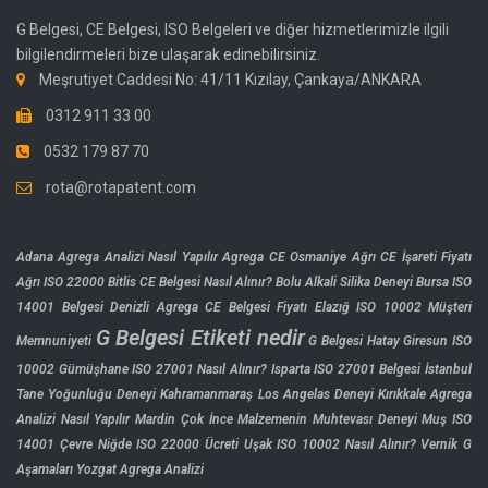
G Belgesi, CE Belgesi, ISO Belgeleri ve diğer hizmetlerimizle ilgili
bilgilendirmeleri bize ulaşarak edinebilirsiniz.
Meşrutiyet Caddesi No: 41/11 Kızılay, Çankaya/ANKARA
0312 911 33 00
0532 179 87 70
rota@rotapatent.com
Adana Agrega Analizi Nasıl Yapılır
Agrega CE Osmaniye
Ağrı CE İşareti Fiyatı
Ağrı ISO 22000
Bitlis CE Belgesi Nasıl Alınır?
Bolu Alkali Silika Deneyi
Bursa ISO
14001 Belgesi
Denizli Agrega CE Belgesi Fiyatı
Elazığ ISO 10002 Müşteri
G Belgesi Etiketi nedir
Memnuniyeti
G Belgesi Hatay
Giresun ISO
10002
Gümüşhane ISO 27001 Nasıl Alınır?
Isparta ISO 27001 Belgesi
İstanbul
Tane Yoğunluğu Deneyi
Kahramanmaraş Los Angelas Deneyi
Kırıkkale Agrega
Analizi Nasıl Yapılır
Mardin Çok İnce Malzemenin Muhtevası Deneyi
Muş ISO
14001 Çevre
Niğde ISO 22000 Ücreti
Uşak ISO 10002 Nasıl Alınır?
Vernik G
Aşamaları
Yozgat Agrega Analizi