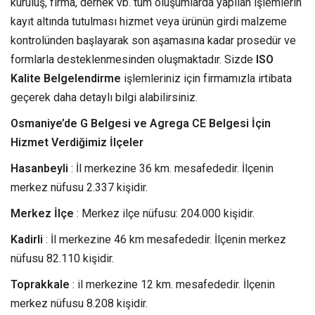
kuruluş, firma, dernek vb. tüm oluşumlarda yapılan işlemlerin
kayıt altında tutulması hizmet veya ürünün girdi malzeme
kontrolünden başlayarak son aşamasına kadar prosedür ve
formlarla desteklenmesinden oluşmaktadır. Sizde
ISO
Kalite Belgelendirme
işlemleriniz için firmamızla irtibata
geçerek daha detaylı bilgi alabilirsiniz.
Osmaniye’de G Belgesi ve Agrega CE Belgesi İçin
Hizmet Verdiğimiz İlçeler
Hasanbeyli
: İl merkezine 36 km. mesafededir. İlçenin
merkez nüfusu 2.337 kişidir.
Merkez İlçe
: Merkez ilçe nüfusu: 204.000 kişidir.
Kadirli
: İl merkezine 46 km mesafededir. İlçenin merkez
nüfusu 82.110 kişidir.
Toprakkale
: il merkezine 12 km. mesafededir. İlçenin
merkez nüfusu 8.208 kişidir.