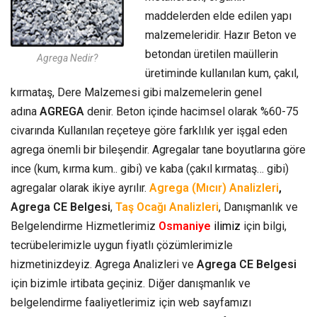
maddelerden elde edilen yapı
malzemeleridir. Hazır Beton ve
betondan üretilen maüllerin
Agrega Nedir?
üretiminde kullanılan kum, çakıl,
kırmataş, Dere Malzemesi gibi malzemelerin genel
adına
AGREGA
denir. Beton içinde hacimsel olarak %60-75
civarında Kullanılan reçeteye göre farklılık yer işgal eden
agrega önemli bir bileşendir. Agregalar tane boyutlarına göre
ince (kum, kırma kum.. gibi) ve kaba (çakıl kırmataş… gibi)
agregalar olarak ikiye ayrılır.
Agrega (Mıcır) Analizleri
,
Agrega CE Belgesi
,
Taş Ocağı Analizleri
, Danışmanlık ve
Belgelendirme Hizmetlerimiz
Osmaniye
ilimiz
için bilgi,
tecrübelerimizle uygun fiyatlı çözümlerimizle
hizmetinizdeyiz. Agrega Analizleri ve
Agrega CE Belgesi
için bizimle irtibata geçiniz. Diğer danışmanlık ve
belgelendirme faaliyetlerimiz için web sayfamızı