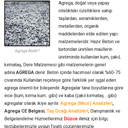
Agrega; doğal veya yapay
nitelikteki özelliklere sahip
taşlardan, seramiklerden,
metallerden, organik
maddelerden elde edilen yapı
malzemeleridir. Hazır Beton ve
betondan üretilen maüllerin
Agrega Nedir?
üretiminde kullanılan kum, çakıl,
kırmataş, Dere Malzemesi gibi malzemelerin genel
adına
AGREGA
denir. Beton içinde hacimsel olarak %60-75
civarında Kullanılan reçeteye göre farklılık yer işgal eden
agrega önemli bir bileşendir. Agregalar tane boyutlarına göre
ince (kum, kırma kum.. gibi) ve kaba (çakıl kırmataş… gibi)
agregalar olarak ikiye ayrılır.
Agrega (Mıcır) Analizleri
,
Agrega CE Belgesi
,
Taş Ocağı Analizleri
, Danışmanlık ve
Belgelendirme Hizmetlerimiz
Düzce
ilimiz
için bilgi,
tecrübelerimizle uygun fiyatlı çözümlerimizle