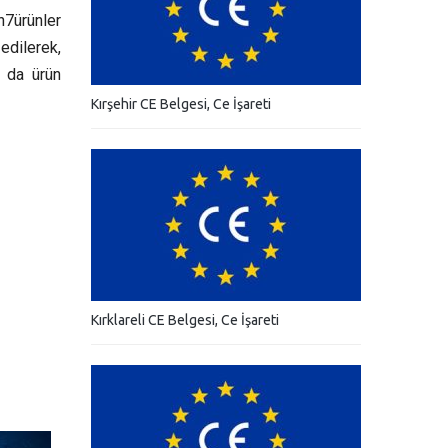
n7ürünler
 edilerek,
n da ürün
Kırşehir CE Belgesi, Ce İşareti
Kırklareli CE Belgesi, Ce İşareti