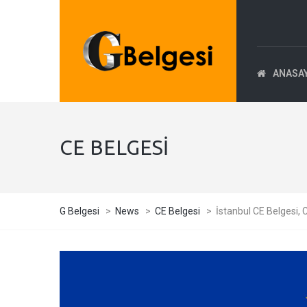
ANASA
CE BELGESI
G Belgesi
>
News
>
CE Belgesi
>
İstanbul CE Belgesi, C