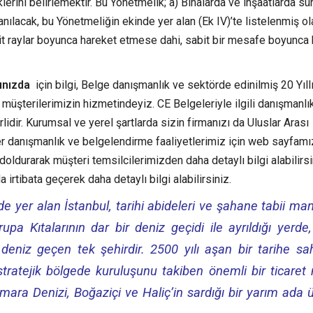
erini belirlemektir. Bu Yönetmelik; a) Binalarda ve inşaatlarda sür
anılacak, bu Yönetmeliğin ekinde yer alan (Ek IV)’te listelenmiş ol
bit raylar boyunca hareket etmese dahi, sabit bir mesafe boyunca
rınızda
için bilgi, Belge danışmanlık ve sektörde edinilmiş 20 Yıll
 müşterilerimizin hizmetindeyiz. CE Belgeleriyle ilgili danışmanlı
idir. Kurumsal ve yerel şartlarda sizin firmanızı da Uluslar Arası
r danışmanlık ve belgelendirme faaliyetlerimiz için web sayfamı
oldurarak müşteri temsilcilerimizden daha detaylı bilgi alabilirsi
 irtibata geçerek daha detaylı bilgi alabilirsiniz.
 yer alan İstanbul, tarihi abideleri ve şahane tabii man
a Kıtalarının dar bir deniz geçidi ile ayrıldığı yerde, 
eniz geçen tek şehirdir. 2500 yılı aşan bir tarihe sa
 stratejik bölgede kuruluşunu takiben önemli bir ticaret
rmara Denizi, Boğaziçi ve Haliç’in sardığı bir yarım ada 