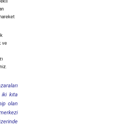
ekli
an
 hareket
ık
k ve
zı
niz.
zaraları
iki kıta
hip olan
 merkezi
üzerinde