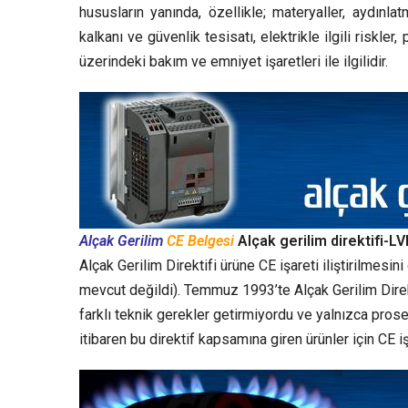
hususların yanında, özellikle; materyaller, aydınl
kalkanı ve güvenlik tesisatı, elektrikle ilgili riskle
üzerindeki bakım ve emniyet işaretleri ile ilgilidir.
Alçak Gerilim
CE Belgesi
Alçak gerilim direktifi-L
Alçak Gerilim Direktifi ürüne CE işareti iliştirilmesi
mevcut değildi). Temmuz 1993’te Alçak Gerilim Direkti
farklı teknik gerekler getirmiyordu ve yalnızca pros
itibaren bu direktif kapsamına giren ürünler için CE işa