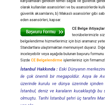
karşılamaları gereken temel sağlık ve güvenlik gerekl
olarak kullanılan asansörleri ve bu asansörlerde kull
güvenlik aksamlarını, b) Makaslı asansörler gibi sa
eden asansörleri, kapsar.
CE Belge ihtiyaçla
tecrübelerimizle siz
belgelendirme hizmetlerimiz için bizi aramanız yeterl
Standartlara ulaştırmaktan memnuniyet duyarız. Diğe
inceleyebilir veya aşağıda bulunan başvuru formunu d
Sizde
CE Belgelendirme
işlemleriniz için firmamızla
İstanbul Hakkında :
Eski Dünyanın merkezinde
ile çok önemli bir megapoldür. Asya ile Avrup
üzerinde kurulu ve dünya üzerinde içinden d
İstanbul, deniz ve karaların kucaklaştığı bu
olmuştu. Tarihi İstanbul şehri üç tarafını Ma