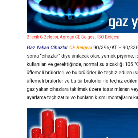
Bilecik G Belgesi, Agrega CE Belgesi, ISO Belgesi
Gaz Yakan Cihazlar
CE Belgesi
90/396/AT – 90/33
sonra “cihazlar” diye anılacak olan; yemek pişirme,
kullanılan ve gerektiğinde, normal su sıcaklığı 105 
üflemeli brülörleri ve bu brülörler ile teçhiz edilen 
üflemeli brülörler ve bu tür brülörler ile teçhiz edil
gaz yakan cihazlara takılmak üzere tasarımlanan vey
ayarlama teçhizatını ve bunların kısmi montajlarını k