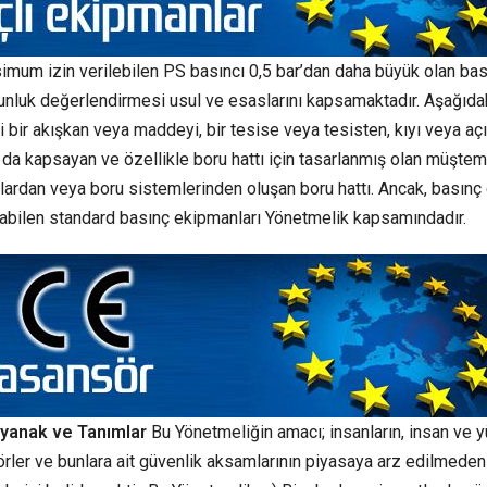
mum izin verilebilen PS basıncı 0,5 bar’dan daha büyük olan bas
unluk değerlendirmesi usul ve esaslarını kapsamaktadır. Aşağıda
bir akışkan veya maddeyi, bir tesise veya tesisten, kıyı veya aç
da kapsayan ve özellikle boru hattı için tasarlanmış olan müştem
lardan veya boru sistemlerinden oluşan boru hattı. Ancak, basın
abilen standard basınç ekipmanları Yönetmelik kapsamındadır.
yanak ve Tanımlar
Bu Yönetmeliğin amacı; insanların, insan ve y
rler ve bunlara ait güvenlik aksamlarının piyasaya arz edilmede