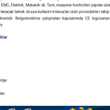
 EMC, Elektrik, Mekanik vb. Test, muayene kontrolleri yapılan ürü
rlanacak teknik dosya kullanım kılavuzları ürün prosedürleri takip
erilmelidir. Belgelendirme çalışmaları kapsamında CE logosunu
r.
klar
elge
arı