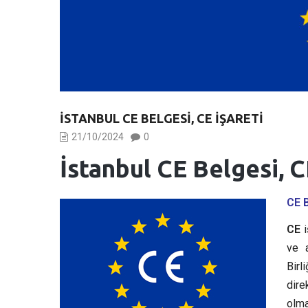
İSTANBUL CE BELGESI, CE İŞARETI
21/10/2024
0
İstanbul CE Belgesi, C
CE 
CE
i
ve a
Birl
dire
olma