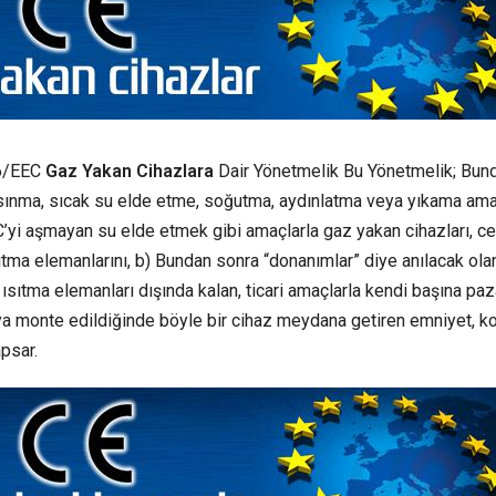
6/EEC
Gaz Yakan Cihazlara
Dair Yönetmelik Bu Yönetmelik; Bun
 ısınma, sıcak su elde etme, soğutma, aydınlatma veya yıkama ama
°C’yi aşmayan su elde etmek gibi amaçlarla gaz yakan cihazları, ce
ısıtma elemanlarını, b) Bundan sonra “donanımlar” diye anılacak olan
en ısıtma elemanları dışında kalan, ticari amaçlarla kendi başına paz
a monte edildiğinde böyle bir cihaz meydana getiren emniyet, ko
apsar.