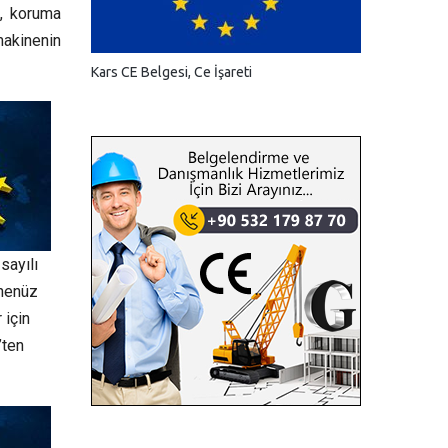
e, koruma
 makinenin
Kars CE Belgesi, Ce İşareti
sayılı
 henüz
 için
’ten