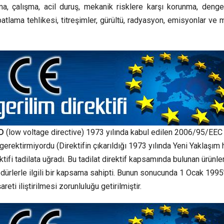
atma, çalışma, acil duruş, mekanik risklere karşı korunma, deng
r, patlama tehlikesi, titreşimler, gürültü, radyasyon, emisyonlar ve
VD
(low voltage directive) 1973 yılında kabul edilen 2006/95/EEC 
ni gerektirmiyordu (Direktifin çıkarıldığı 1973 yılında Yeni Yaklaşım
fi tadilata uğradı. Bu tadilat direktif kapsamında bulunan ürünler
edürlerle ilgili bir kapsama sahipti. Bunun sonucunda 1 Ocak 1995
reti iliştirilmesi zorunluluğu getirilmiştir.