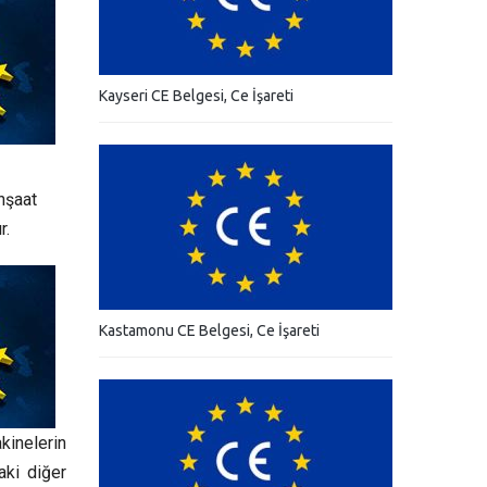
Kayseri CE Belgesi, Ce İşareti
inşaat
r.
Kastamonu CE Belgesi, Ce İşareti
kinelerin
aki diğer