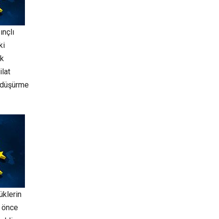
ınçlı
ki
ık
ilat
ç düşürme
üklerin
n önce