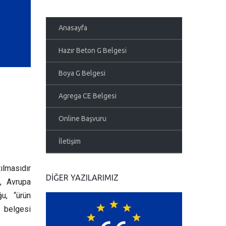
Anasayfa
Hazır Beton G Belgesi
Boya G Belgesi
Agrega CE Belgesi
Online Başvuru
İletişim
tılmasıdır
DIĞER YAZILARIMIZ
n, Avrupa
ğu, “ürün
E belgesi