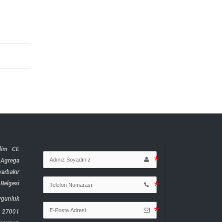
lim CE
r Agrega
yarbakır
 Belgesi
ygunluk
O 27001