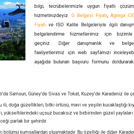
bilgi, tecrübelerimizle uygun fiyatlı çözüm
hizmetinizdeyiz.
G Belgesi Fiyatı
,
Agrega CE
Fiyatı
ve ISO Kalite Belgeleriyle ilgili danış
belgelendirme hizmetlerimiz için bizimle 
geçiniz. Diğer danışmanlık ve belgel
faaliyetlerimiz için web sayfamızı inceleyeb
aşağıda bulunan başvuru formunu doldurarak
ı’da Samsun, Güney’de Sivas ve Tokat, Kuzey’de Karadeniz ile çev
 doğa güzellikleri, bitki örtüsü, mavi ve yeşilin kucaklaştığı kıyı
ı, yükseltilerindeki uçsuz bucaksız ve birbirinden güzel yaylaları
ceği parlak bir şehirdir.
kıyı bölümü kumsallardan oluşmaktadır. Bu özelliği ile diğer Karade