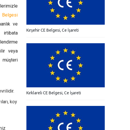
lerimizle
 Belgesi
manlık ve
Kırşehir CE Belgesi, Ce İşareti
irtibata
endirme
ilir veya
 müşteri
rilidir.
Kırklareli CE Belgesi, Ce İşareti
ları, koy
niz