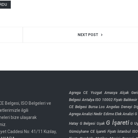
ORDU
NEXT POST
Agrega CE Yozgat
Amasya Alçak Geri
Belgesi
Antalya ISO 10002 Fiyatı
Balıkesi
CE Belgesi, ISO Belgeleri ve
CE Belgesi
Bursa Los Angelas Deneyi
Di
tlerimizle ilgili
Agrega Analizi Nedir
Edirne Elek Analizi
G
meleri bize ulaşarak
G İşareti
Hatay
G Belgesi Uşak
G U
niz.
yet Caddesi No: 41/11 Kızılay,
Gümüşhane CE İşareti Fiyatı
İstanbul IS