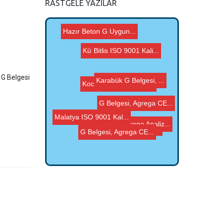
RASTGELE YAZILAR
Kütahya ISO 9001 Ka...
Bitlis ISO 9001 Kali...
Hazır Beton G Uygun...
 G Belgesi
Karabük G Belgesi, ...
Samsun Agrega Analiz...
Kocaeli ISO 9001 Kal...
G Belgesi, Agrega CE...
Malatya ISO 9001 Kal...
G Belgesi, Agrega CE...
Kayseri ISO 9001 Kal...