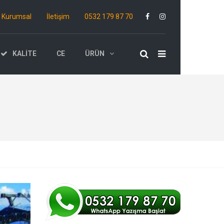
Kurumsal
İletişim
0532 179 87 70
KALITE
CE
ÜRÜN