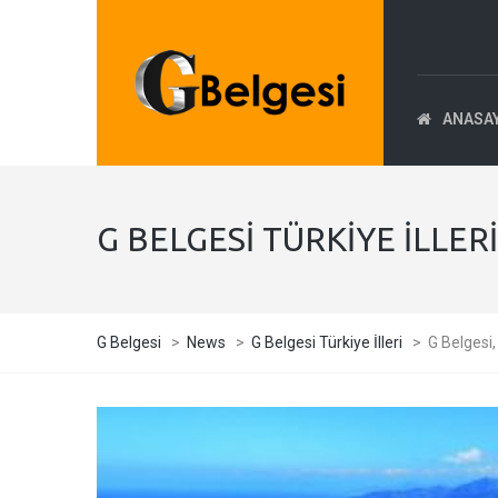
ANASA
G BELGESI TÜRKIYE İLLERI
G Belgesi
>
News
>
G Belgesi Türkiye İlleri
>
G Belgesi