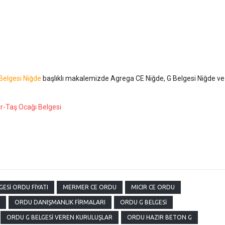
 Belgesi Niğde
başlıklı makalemizde Agrega CE Niğde, G Belgesi Niğde ve
r-Taş Ocağı Belgesi
GESI ORDU FIYATI
MERMER CE ORDU
MICIR CE ORDU
ORDU DANIŞMANLIK FIRMALARI
ORDU G BELGESI
ORDU G BELGESI VEREN KURULUŞLAR
ORDU HAZIR BETON G