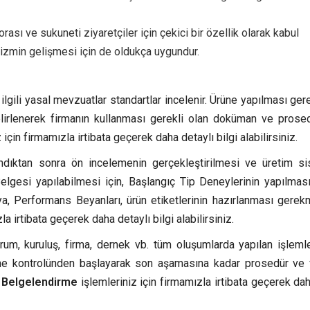
rası ve sukuneti ziyaretçiler için çekici bir özellik olarak kabul
turizmin gelişmesi için de oldukça uygundur.
lgili yasal mevzuatlar standartlar incelenir. Ürüne yapılması ger
elirlenerek firmanın kullanması gerekli olan doküman ve prose
 için firmamızla irtibata geçerek daha detaylı bilgi alabilirsiniz.
ndıktan sonra ön incelemenin gerçekleştirilmesi ve üretim si
lgesi yapılabilmesi için, Başlangıç Tip Deneylerinin yapılması 
, Performans Beyanları, ürün etiketlerinin hazırlanması gerek
la irtibata geçerek daha detaylı bilgi alabilirsiniz.
m, kuruluş, firma, dernek vb. tüm oluşumlarda yapılan işlemle
me kontrolünden başlayarak son aşamasına kadar prosedür ve 
e Belgelendirme
işlemleriniz için firmamızla irtibata geçerek dah