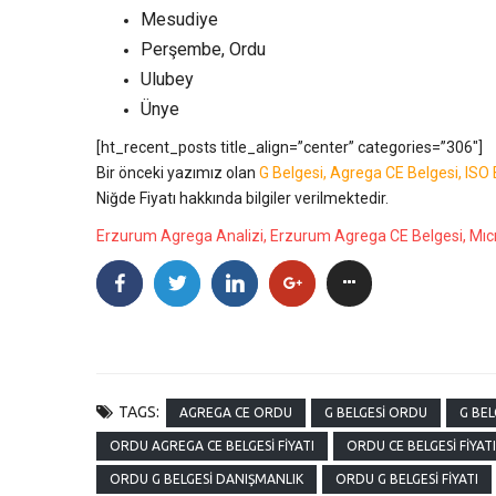
Mesudiye
Perşembe, Ordu
Ulubey
Ünye
[ht_recent_posts title_align=”center” categories=”306″]
Bir önceki yazımız olan
G Belgesi, Agrega CE Belgesi, ISO
Niğde Fiyatı hakkında bilgiler verilmektedir.
Erzurum Agrega Analizi, Erzurum Agrega CE Belgesi, Mıcı
TAGS:
AGREGA CE ORDU
G BELGESI ORDU
G BEL
ORDU AGREGA CE BELGESI FIYATI
ORDU CE BELGESI FIYATI
ORDU G BELGESI DANIŞMANLIK
ORDU G BELGESI FIYATI