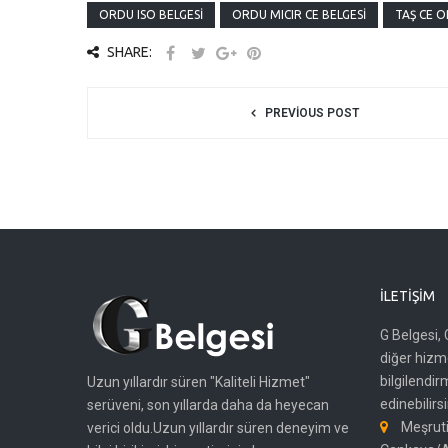
ORDU ISO BELGESI
ORDU MICIR CE BELGESI
TAŞ CE 
SHARE:
PREVIOUS POST
İLETIŞIM
G Belgesi, 
diğer hizme
bilgilendir
Uzun yıllardır süren "Kaliteli Hizmet"
edinebilirsi
serüveni, son yıllarda daha da heyecan
Meşruti
verici oldu.Uzun yıllardır süren deneyim ve