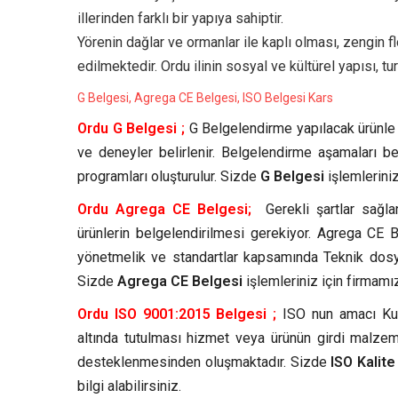
illerinden farklı bir yapıya sahiptir.
Yörenin dağlar ve ormanlar ile kaplı olması, zengin flo
edilmektedir. Ordu ilinin sosyal ve kültürel yapısı, 
G Belgesi, Agrega CE Belgesi, ISO Belgesi Kars
Ordu G Belgesi ;
G Belgelendirme yapılacak ürünle i
ve deneyler belirlenir. Belgelendirme aşamaları b
programları oluşturulur. Sizde
G Belgesi
işlemleriniz
Ordu Agrega CE Belgesi;
Gerekli şartlar sağla
ürünlerin belgelendirilmesi gerekiyor. Agrega CE Be
yönetmelik ve standartlar kapsamında Teknik dosya
Sizde
Agrega CE Belgesi
işlemleriniz için firmamız
Ordu ISO 9001:2015 Belgesi ;
ISO nun amacı Kuru
altında tutulması hizmet veya ürünün girdi malze
desteklenmesinden oluşmaktadır. Sizde
ISO Kalit
bilgi alabilirsiniz.