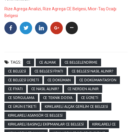
Rize Agrega Analizi, Rize Agrega CE Belgesi, Mıcır-Taş Ocağı
Belgesi
TAGS:
CE
CE ALMAK
CE BELGELENDIRME
CE BELGESI
CE BELGESI FIYATI
CE BELGESI NASIL ALINIR?
CE BELGESI ÜCRETI
CE DOKÜMAN
CE DOKÜMANTASYON
CE FIYATI
CE NASIL ALINIR?
CE NERDEN ALINIR
CE SORGULAMA
CE TEKNIK DOSYA
CE ÜCRETI
CE ÜRÜN ETIKETI
KIRKLARELI ALÇAK GERILIM CE BELGESI
KIRKLARELI ASANSÖR CE BELGESI
KIRKLARELI BASINÇLI EKIPMANLAR CE BELGESI
KIRKLARELI CE