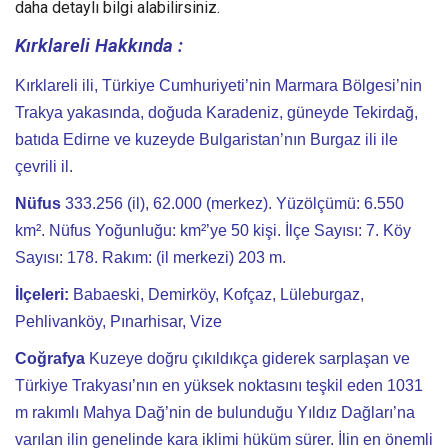
daha detaylı bilgi alabilirsiniz.
Kırklareli Hakkında :
Kırklareli ili, Türkiye Cumhuriyeti’nin Marmara Bölgesi’nin
Trakya yakasında, doğuda Karadeniz, güneyde Tekirdağ,
batıda Edirne ve kuzeyde Bulgaristan’nın Burgaz ili ile
çevrili il.
Nüfus
333.256 (il), 62.000 (merkez). Yüzölçümü: 6.550
km². Nüfus Yoğunluğu: km²’ye 50 kişi. İlçe Sayısı: 7. Köy
Sayısı: 178. Rakım: (il merkezi) 203 m.
İlçeleri:
Babaeski, Demirköy, Kofçaz, Lüleburgaz,
Pehlivanköy, Pınarhisar, Vize
Coğrafya
Kuzeye doğru çıkıldıkça giderek sarplaşan ve
Türkiye Trakyası’nın en yüksek noktasını teşkil eden 1031
m rakımlı Mahya Dağ’nin de bulunduğu Yıldız Dağları’na
varılan ilin genelinde kara iklimi hüküm sürer. İlin en önemli