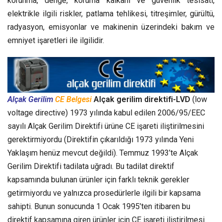
korunma, denge, koruma kalkanı ve güvenlik tesisatı,
elektrikle ilgili riskler, patlama tehlikesi, titreşimler, gürültü,
radyasyon, emisyonlar ve makinenin üzerindeki bakım ve
emniyet işaretleri ile ilgilidir.
Alçak Gerilim
CE Belgesi
Alçak gerilim direktifi-LVD
(low
voltage directive) 1973 yılında kabul edilen 2006/95/EEC
sayılı Alçak Gerilim Direktifi ürüne CE işareti iliştirilmesini
gerektirmiyordu (Direktifin çıkarıldığı 1973 yılında Yeni
Yaklaşım henüz mevcut değildi). Temmuz 1993’te Alçak
Gerilim Direktifi tadilata uğradı. Bu tadilat direktif
kapsamında bulunan ürünler için farklı teknik gerekler
getirmiyordu ve yalnızca prosedürlerle ilgili bir kapsama
sahipti. Bunun sonucunda 1 Ocak 1995’ten itibaren bu
direktif kapsamına giren ürünler için CE işareti iliştirilmesi