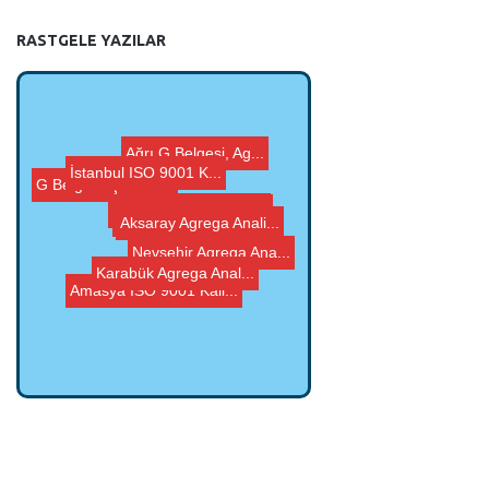
RASTGELE YAZILAR
Ağrı G Belgesi, Ag...
Sinop Agrega Analizi...
Nevşehir Agrega Ana...
Gümüşhane Agrega ...
G Belgesi İçin Ger...
Bitlis Agrega Analiz...
İstanbul ISO 9001 K...
Amasya ISO 9001 Kali...
Aksaray Agrega Anali...
Karabük Agrega Anal...