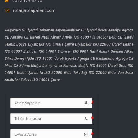
0532 179 87 70
rota@rotapatent.com
Adıyaman CE İşareti Doküman
Afyonkarahisar CE İşareti Ücreti
Antalya Agrega
CE
Antalya CE İşareti Nasıl Alınır?
Artvin ISO 45001 İş Sağlığı
Bolu CE İşareti
Teknik Dosya
Diyarbakır ISO 14001 Çevre
Diyarbakır ISO 22000 Ücreti
Edirne
ISO 45001
Erzincan ISO 14001
Erzincan ISO 9001 Nasıl Alınır?
Giresun Alkali
Silika Deneyi
Iğdır ISO 45001 Ücreti
Isparta Agrega CE
Kastamonu Agrega CE
Mıcır CE Edirne
Muğla Danışmanlık Firmaları
Muğla ISO 45001 Ücreti
Ordu ISO
14001 Ücreti
Şanlıurfa ISO 22000 Gıda
Tekirdağ ISO 22000 Gıda
Van Mıcır
Analizleri
Yalova ISO 14001 Çevre