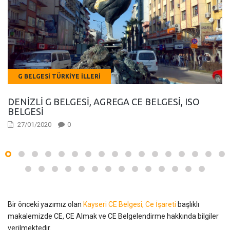
G BELGESI TÜRKIYE İLLERI
DENIZLI G BELGESI, AGREGA CE BELGESI, ISO
BELGESI
27/01/2020
0
Bir önceki yazımız olan
Kayseri CE Belgesi, Ce İşareti
başlıklı
makalemizde CE, CE Almak ve CE Belgelendirme hakkında bilgiler
verilmektedir.