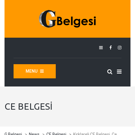
MENU
CE BELGESI
G Belgesi
>
News
>
CE Belgesi
>
Kırklareli CE Belgesi, Ce