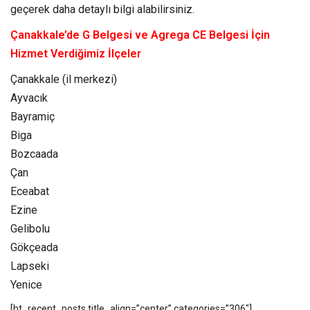
geçerek daha detaylı bilgi alabilirsiniz.
Çanakkale’de G Belgesi ve Agrega CE Belgesi İçin
Hizmet Verdiğimiz İlçeler
Çanakkale (il merkezi)
Ayvacık
Bayramiç
Biga
Bozcaada
Çan
Eceabat
Ezine
Gelibolu
Gökçeada
Lapseki
Yenice
[ht_recent_posts title_align=”center” categories=”306″]