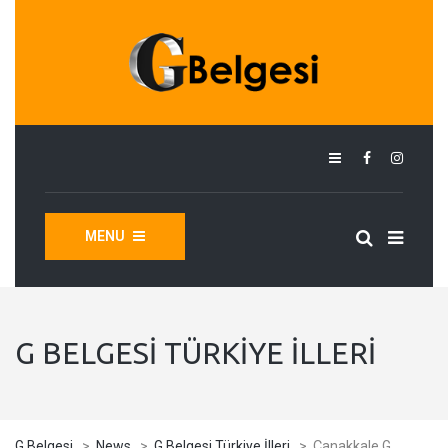
MENU
G BELGESI TÜRKIYE İLLERI
G Belgesi
>
News
>
G Belgesi Türkiye İlleri
>
Çanakkale G