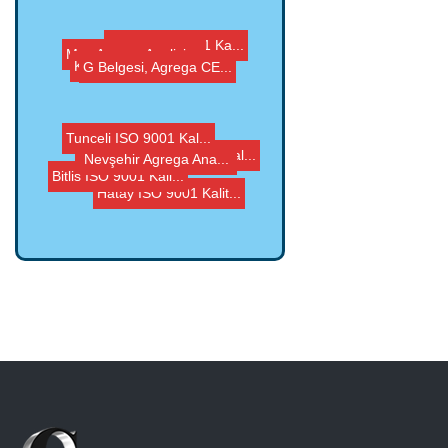
Elazığ ISO 9001 Ka...
Muş Agrega Analizi,...
Karabük ISO 9001 Ka...
G Belgesi, Agrega CE...
Hatay ISO 9001 Kalit...
Osmaniye Agrega Anal...
Ardahan ISO 9001 Kal...
Bitlis ISO 9001 Kali...
Tunceli ISO 9001 Kal...
Nevşehir Agrega Ana...