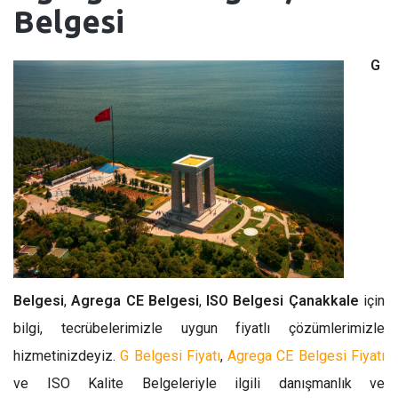
Belgesi
G
Belgesi
,
Agrega CE Belgesi
,
ISO Belgesi Çanakkale
için
bilgi, tecrübelerimizle uygun fiyatlı çözümlerimizle
hizmetinizdeyiz.
G Belgesi Fiyatı
,
Agrega CE Belgesi Fiyatı
ve ISO Kalite Belgeleriyle ilgili danışmanlık ve