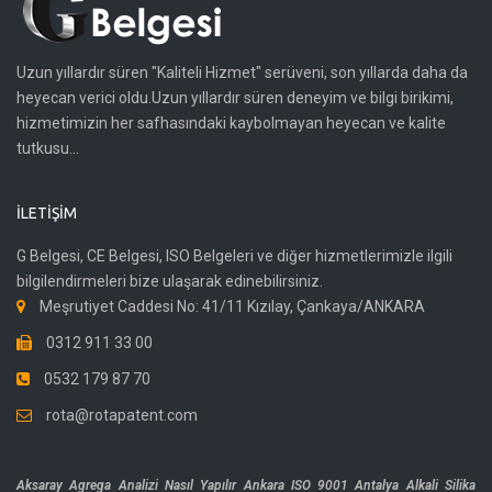
Uzun yıllardır süren "Kaliteli Hizmet" serüveni, son yıllarda daha da
heyecan verici oldu.Uzun yıllardır süren deneyim ve bilgi birikimi,
hizmetimizin her safhasındaki kaybolmayan heyecan ve kalite
tutkusu...
İLETIŞIM
G Belgesi, CE Belgesi, ISO Belgeleri ve diğer hizmetlerimizle ilgili
bilgilendirmeleri bize ulaşarak edinebilirsiniz.
Meşrutiyet Caddesi No: 41/11 Kızılay, Çankaya/ANKARA
0312 911 33 00
0532 179 87 70
rota@rotapatent.com
Aksaray Agrega Analizi Nasıl Yapılır
Ankara ISO 9001
Antalya Alkali Silika