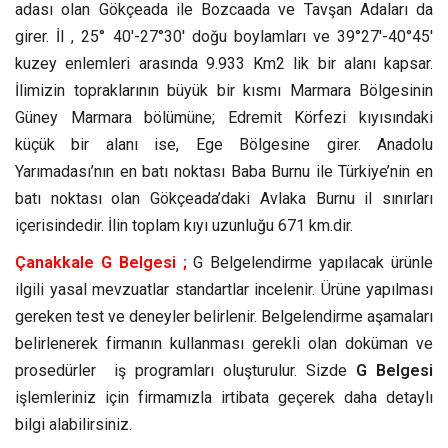
adası olan Gökçeada ile Bozcaada ve Tavşan Adaları da
girer. İl , 25° 40′-27°30′ doğu boylamları ve 39°27′-40°45′
kuzey enlemleri arasında 9.933 Km2 lik bir alanı kapsar.
İlimizin topraklarının büyük bir kısmı Marmara Bölgesinin
Güney Marmara bölümüne; Edremit Körfezi kıyısındaki
küçük bir alanı ise, Ege Bölgesine girer. Anadolu
Yarımadası’nın en batı noktası Baba Burnu ile Türkiye’nin en
batı noktası olan Gökçeada’daki Avlaka Burnu il sınırları
içerisindedir. İlin toplam kıyı uzunluğu 671 km.dir.
Çanakkale G Belgesi ;
G Belgelendirme yapılacak ürünle
ilgili yasal mevzuatlar standartlar incelenir. Ürüne yapılması
gereken test ve deneyler belirlenir. Belgelendirme aşamaları
belirlenerek firmanın kullanması gerekli olan doküman ve
prosedürler iş programları oluşturulur. Sizde
G Belgesi
işlemleriniz için firmamızla irtibata geçerek daha detaylı
bilgi alabilirsiniz.