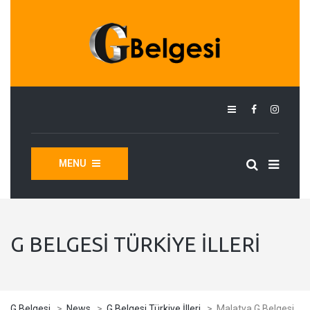
MENU
G BELGESI TÜRKIYE İLLERI
G Belgesi
>
News
>
G Belgesi Türkiye İlleri
>
Malatya G Belgesi,