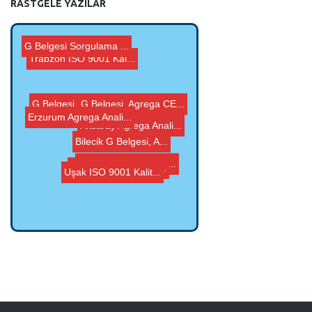
RASTGELE YAZILAR
G Belgesi Sorgulama ...
Trabzon ISO 9001 Kal...
Bilecik G Belgesi, A...
Aksaray Agrega Anali...
G Belgesi, Agrega CE...
G Belgesi, Agrega CE...
Uşak ISO 9001 Kalit...
Erzurum Agrega Anali...
Bartın ISO 9001 Kal...
Diyarbakır ISO 9001...