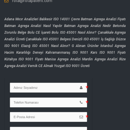
rota@rotapatent.com
Adana Mıcır Analizleri
Balıkesir ISO 14001 Çevre
Batman Agrega Analizi Fiyatı
Batman Agrega Analizi Nasıl Yapılır
Batman Agrega Analizi Nedir
Betonda
Zorunlu Belge
Bolu CE İşareti
Bolu ISO 45001 Nasıl Alınır?
Çanakkale Agrega
Analizi Ücreti
Çanakkale ISO 45001 Belgesi
Denizli ISO 45001 İş Sağlığı
Düzce
ISO 9001
Elazığ ISO 45001 Nasıl Alınır?
G Alınan Ürünler
İstanbul Agrega
Hacim Kararlılığı Deneyi
Kahramanmaraş ISO 9001
Kars ISO 9001 Fiyatı
Kütahya ISO 9001 Fiyatı
Manisa Agrega Analizi
Mardin Agrega Analizi
Rize
Agrega Analizi
Vernik CE Almak
Yozgat ISO 9001 Ücreti