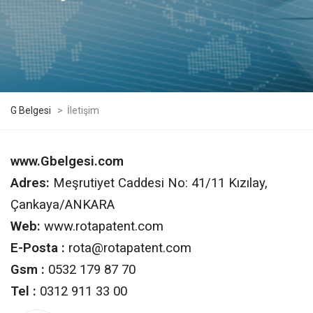
G Belgesi
>
İletişim
www.Gbelgesi.com
Adres:
Meşrutiyet Caddesi No: 41/11 Kızılay,
Çankaya/ANKARA
Web:
www.rotapatent.com
E-Posta :
rota@rotapatent.com
Gsm :
0532 179 87 70
Tel :
0312 911 33 00