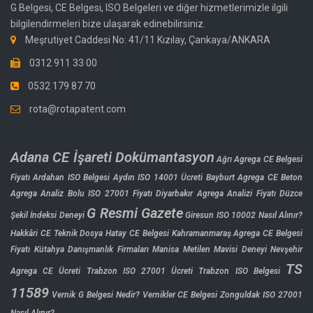
G Belgesi, CE Belgesi, ISO Belgeleri ve diğer hizmetlerimizle ilgili
bilgilendirmeleri bize ulaşarak edinebilirsiniz.
Meşrutiyet Caddesi No: 41/11 Kızılay, Çankaya/ANKARA
0312 911 33 00
0532 179 87 70
rota@rotapatent.com
Adana CE İşareti Dokümantasyon
Ağrı Agrega CE Belgesi
Fiyatı
Ardahan ISO Belgesi
Aydın ISO 14001 Ücreti
Bayburt Agrega CE
Beton
Agrega Analiz
Bolu ISO 27001 Fiyatı
Diyarbakır Agrega Analizi Fiyatı
Düzce
G Resmi Gazete
Şekil İndeksi Deneyi
Giresun ISO 10002 Nasıl Alınır?
Hakkâri CE Teknik Dosya
Hatay CE Belgesi
Kahramanmaraş Agrega CE Belgesi
Fiyatı
Kütahya Danışmanlık Firmaları
Manisa Metilen Mavisi Deneyi
Nevşehir
TS
Agrega CE Ücreti
Trabzon ISO 27001 Ücreti
Trabzon ISO Belgesi
11589
Vernik G Belgesi Nedir?
Vernikler CE Belgesi
Zonguldak ISO 27001
Nasıl Alınır?