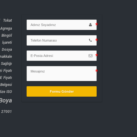
 Tokat
Agrega
1
Bingöl
şareti
k Dosya
nakkale
Sağlığı
i Fiyatı
 Fiyatı
Belgesi
Formu Gönder
Rize ISO
Boya
O 27001