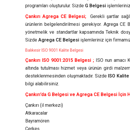
programları oluşturulur. Sizde
G Belgesi
işlemleriniz
Çankırı Agrega CE Belgesi;
Gerekli şartlar sağ
ürünlerin belgelendirilmesi gerekiyor. Agrega CE Be
yönetmelik ve standartlar kapsamında Teknik dosya
Sizde
Agrega CE Belgesi
işlemleriniz için firmamız
Balıkesir ISO 9001 Kalite Belgesi
Çankırı ISO 9001:2015 Belgesi ;
ISO nun amacı Kur
altında tutulması hizmet veya ürünün girdi malze
desteklenmesinden oluşmaktadır. Sizde
ISO Kalit
bilgi alabilirsiniz.
Çankırı’da G Belgesi ve Agrega CE Belgesi İçin H
Çankırı (il merkezi)
Atkaracalar
Bayramören
Çerkeş