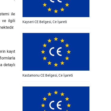
stemi ile
ve ilgili
Kayseri CE Belgesi, Ce İşareti
mektedir.
rin kayıt
formlarla
a detaylı
Kastamonu CE Belgesi, Ce İşareti