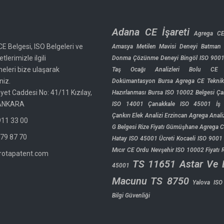
Adana CE İşareti
Agrega CE
CE Belgesi, ISO Belgeleri ve
Amasya Metilen Mavisi Deneyi
Batman 
tlerimizle ilgili
Donma Çözünme Deneyi
Bingöl ISO 900
meleri bize ulaşarak
Taş Ocağı Analizleri
Bolu CE İ
niz.
Dokümantasyon
Bursa Agrega CE Tekni
yet Caddesi No: 41/11 Kızılay,
Hazırlanması
Bursa ISO 10002 Belgesi
Ça
ANKARA
ISO 14001
Çanakkale ISO 45001 İş 
Çankırı Elek Analizi
Erzincan Agrega Analiz
11 33 00
G Belgesi Rize Fiyatı
Gümüşhane Agrega CE
79 87 70
Hatay ISO 45001 Ücreti
Kocaeli ISO 9001 
Mıcır CE Ordu
Nevşehir ISO 10002 Fiyatı
rotapatent.com
TS 11651 Astar Ve 
45001
Macunu
TS 8750
Yalova IS
Bilgi Güvenliği