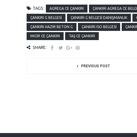
TAGS:
AGREGA CE ÇANKIRI
ÇANKIRI AGREGA CE BELGE
ÇANKIRI G BELGESI
ÇANKIRI G BELGESI DANIŞMANLIK
ÇANKIRI HAZIR BETON G
ÇANKIRI ISO BELGESI
ÇANKIR
MICIR CE ÇANKIRI
TAŞ CE ÇANKIRI
SHARE:
PREVIOUS POST