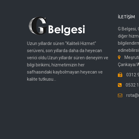
İLETIŞIM
G Belgesi, 
diğer hizme
bilgilendir
Uzun yıllardır süren "Kaliteli Hizmet"
edinebilirsi
serüveni, son yıllarda daha da heyecan
Meşruti
verici oldu.Uzun yıllardır süren deneyim ve
Çankaya/
bilgi birikimi, hizmetimizin her
safhasındaki kaybolmayan heyecan ve
0312 9
kalite tutkusu...
0532 1
rota@