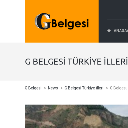
ANASA
G BELGESI TÜRKIYE İLLERI
G Belgesi
>
News
>
G Belgesi Türkiye İlleri
>
G Belgesi,