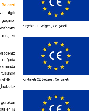
 Belgesi
e ilgili
 geçiniz.
Kırşehir CE Belgesi, Ce İşareti
sayfamızı
k müşteri
Karadeniz
, doğuda
nı zamanda
ultusunda
Kırklareli CE Belgesi, Ce İşareti
si’dir.
(İnebolu-
ı gereken
dürler iş