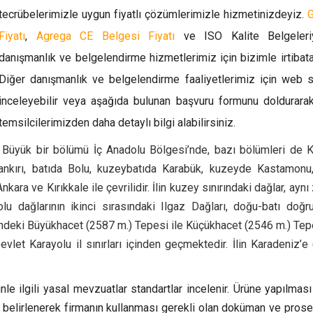
tecrübelerimizle uygun fiyatlı çözümlerimizle hizmetinizdeyiz.
G
Fiyatı
,
Agrega CE Belgesi Fiyatı
ve ISO Kalite Belgeleriyl
danışmanlık ve belgelendirme hizmetlerimiz için bizimle irtibata
Diğer danışmanlık ve belgelendirme faaliyetlerimiz için web 
inceleyebilir veya aşağıda bulunan başvuru formunu doldurara
temsilcilerimizden daha detaylı bilgi alabilirsiniz.
:
Büyük bir bölümü İç Anadolu Bölgesi’nde, bazı bölümleri de 
ankırı, batıda Bolu, kuzeybatıda Karabük, kuzeyde Kastamonu
ara ve Kırıkkale ile çevrilidir. İlin kuzey sınırındaki dağlar, ay
u dağlarının ikinci sırasındaki Ilgaz Dağları, doğu-batı doğr
ndeki Büyükhacet (2587 m.) Tepesi ile Küçükhacet (2546 m.) Tepe
let Karayolu il sınırları içinden geçmektedir. İlin Karadeniz’e 
le ilgili yasal mevzuatlar standartlar incelenir. Ürüne yapılmas
ı belirlenerek firmanın kullanması gerekli olan doküman ve prose