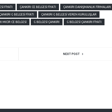
SI FIYATI
ÇANKIRI CE BELGESI FIYATI
ÇANKIRI DANIŞMANLIK FIRMALARI
ÇANKIRI G BELGESI FIYATI
ÇANKIRI G BELGESI VEREN KURULUŞLAR
I MICIR CE BELGESI
G BELGESI ÇANKIRI
G BELGESI ÇANKIRI FIYATI
NEXT POST