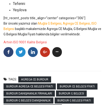
Tefenni
Yeşilova
[ht_recent_posts title_align=”center” categories=”306″]
Bir önceki yazımız olan
Muğla G Belgesi, Agrega CE Belgesi, ISO
Belgesi
başlıklı makalemizde Agrega CE Muğla, G Belgesi Muğla ve
G Belgesi Muğla Fiyatı hakkında bilgiler verilmektedir.
Artvin ISO 9001 Kalite Belgesi
TAGS:
AGREGA CE BURDUR
BURDUR AGREGA CE BELGESI FIYATI
BURDUR CE BELGESI FIYATI
BURDUR DANIŞMANLIK FIRMALARI
BURDUR G BELGESI
BURDUR G BELGESI DANIŞMANLIK
BURDUR G BELGESI FIYATI