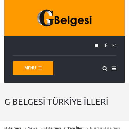
MENU
G BELGESI TÜRKIYE İLLERI
G Belgesi
>
News
>
G Belgesi Türkiye İlleri
>
Burdur G Belgesi,