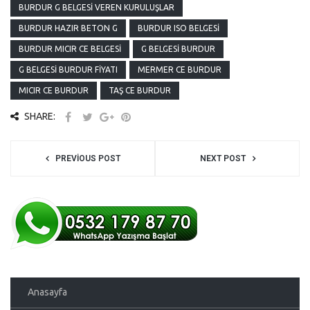
BURDUR G BELGESI VEREN KURULUŞLAR
BURDUR HAZIR BETON G
BURDUR ISO BELGESI
BURDUR MICIR CE BELGESI
G BELGESI BURDUR
G BELGESI BURDUR FIYATI
MERMER CE BURDUR
MICIR CE BURDUR
TAŞ CE BURDUR
SHARE:
PREVIOUS POST
NEXT POST
Anasayfa