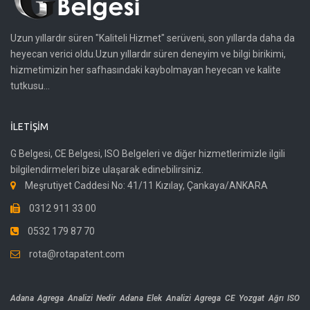
Uzun yıllardır süren "Kaliteli Hizmet" serüveni, son yıllarda daha da
heyecan verici oldu.Uzun yıllardır süren deneyim ve bilgi birikimi,
hizmetimizin her safhasındaki kaybolmayan heyecan ve kalite
tutkusu...
İLETIŞIM
G Belgesi, CE Belgesi, ISO Belgeleri ve diğer hizmetlerimizle ilgili
bilgilendirmeleri bize ulaşarak edinebilirsiniz.
Meşrutiyet Caddesi No: 41/11 Kızılay, Çankaya/ANKARA
0312 911 33 00
0532 179 87 70
rota@rotapatent.com
Adana Agrega Analizi Nedir
Adana Elek Analizi
Agrega CE Yozgat
Ağrı ISO