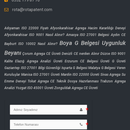
0532 179 87 70
rota@rotapatent.com
Adıyaman ISO 22000 Fiyatı
Afyonkarahisar Agrega Hacim Kararlılığı Deneyi
Afyonkarahisar ISO 9001 Nasıl Alınır?
Amasya ISO 27001 Belgesi
Aydın CE
Boya G Belgesi Uygunluk
Bayburt ISO 10002 Nasıl Alınır?
Beyanı
Çorum Agrega CE Ücreti
Denizli CE nerden Alınır
Düzce ISO 9001
Kalite
Elazığ Agrega Analizi Ücreti
Erzurum CE Belgesi Ücreti
G Ücreti
Gaziantep ISO 27001 Bilgi Güvenliği
Isparta G Belgesi
Malatya G Belgesi Veren
Kuruluşlar
Manisa ISO 27001 Ücreti
Mardin ISO 22000 Ücreti
Sivas Agrega Su
Emme Deneyi
Tokat Agrega CE Teknik Dosya Hazırlanması
Trabzon Agrega
Analizi
Yozgat ISO 45001 Ücreti
Zonguldak Agrega CE Ücreti