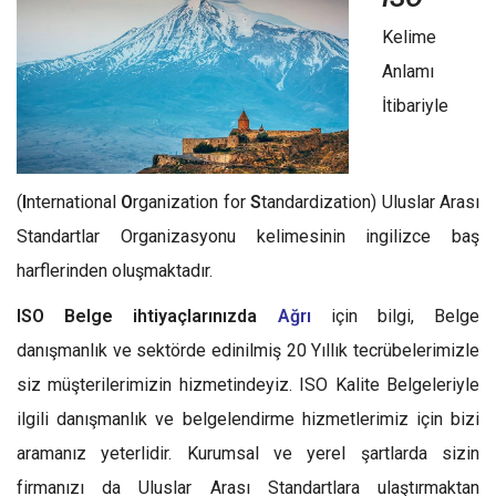
Kelime
Anlamı
İtibariyle
(
I
nternational
O
rganization for
S
tandardization) Uluslar Arası
Standartlar Organizasyonu kelimesinin ingilizce baş
harflerinden oluşmaktadır.
ISO Belge ihtiyaçlarınızda
Ağrı
için bilgi, Belge
danışmanlık ve sektörde edinilmiş 20 Yıllık tecrübelerimizle
siz müşterilerimizin hizmetindeyiz. ISO Kalite Belgeleriyle
ilgili danışmanlık ve belgelendirme hizmetlerimiz için bizi
aramanız yeterlidir. Kurumsal ve yerel şartlarda sizin
firmanızı da Uluslar Arası Standartlara ulaştırmaktan