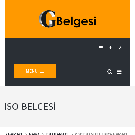
MENU
ISO BELGESI
G Belgesi
>
News
>
ISO Belgesi
>
Ağrı ISO 9001 Kalite Belgesi