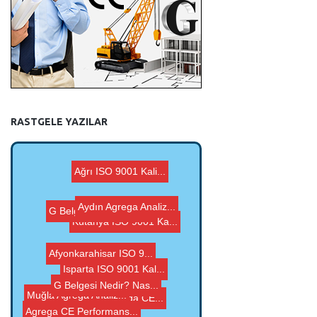
RASTGELE YAZILAR
Ağrı ISO 9001 Kali...
Aydın Agrega Analiz...
Kütahya ISO 9001 Ka...
G Belgesi, Agrega CE...
Isparta ISO 9001 Kal...
Agrega CE Performans...
G Belgesi, Agrega CE...
G Belgesi Nedir? Nas...
Afyonkarahisar ISO 9...
Muğla Agrega Analiz...