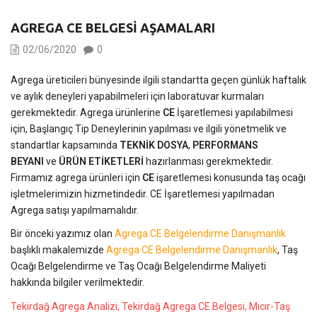
AGREGA CE BELGESI AŞAMALARI
02/06/2020
0
Agrega üreticileri bünyesinde ilgili standartta geçen günlük haftalık
ve aylık deneyleri yapabilmeleri için laboratuvar kurmaları
gerekmektedir. Agrega ürünlerine
CE
İşaretlemesi yapılabilmesi
için, Başlangıç Tip Deneylerinin yapılması ve ilgili yönetmelik ve
standartlar kapsamında
TEKNİK DOSYA
,
PERFORMANS
BEYANI
ve
ÜRÜN ETİKETLERİ
hazırlanması gerekmektedir.
Firmamız agrega ürünleri için
CE
işaretlemesi konusunda taş ocağı
işletmelerimizin hizmetindedir. CE İşaretlemesi yapılmadan
Agrega satışı yapılmamalıdır.
Bir önceki yazımız olan
Agrega CE Belgelendirme Danışmanlık
başlıklı makalemizde
Agrega CE Belgelendirme Danışmanlık
, Taş
Ocağı Belgelendirme ve Taş Ocağı Belgelendirme Maliyeti
hakkında bilgiler verilmektedir.
Tekirdağ Agrega Analizi, Tekirdağ Agrega CE Belgesi, Mıcır-Taş