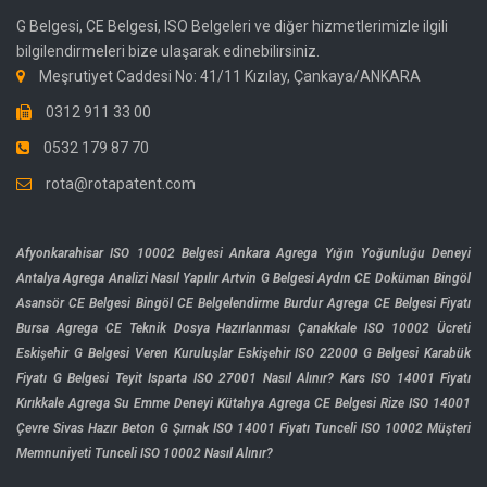
G Belgesi, CE Belgesi, ISO Belgeleri ve diğer hizmetlerimizle ilgili
bilgilendirmeleri bize ulaşarak edinebilirsiniz.
Meşrutiyet Caddesi No: 41/11 Kızılay, Çankaya/ANKARA
0312 911 33 00
0532 179 87 70
rota@rotapatent.com
Afyonkarahisar ISO 10002 Belgesi
Ankara Agrega Yığın Yoğunluğu Deneyi
Antalya Agrega Analizi Nasıl Yapılır
Artvin G Belgesi
Aydın CE Doküman
Bingöl
Asansör CE Belgesi
Bingöl CE Belgelendirme
Burdur Agrega CE Belgesi Fiyatı
Bursa Agrega CE Teknik Dosya Hazırlanması
Çanakkale ISO 10002 Ücreti
Eskişehir G Belgesi Veren Kuruluşlar
Eskişehir ISO 22000
G Belgesi Karabük
Fiyatı
G Belgesi Teyit
Isparta ISO 27001 Nasıl Alınır?
Kars ISO 14001 Fiyatı
Kırıkkale Agrega Su Emme Deneyi
Kütahya Agrega CE Belgesi
Rize ISO 14001
Çevre
Sivas Hazır Beton G
Şırnak ISO 14001 Fiyatı
Tunceli ISO 10002 Müşteri
Memnuniyeti
Tunceli ISO 10002 Nasıl Alınır?