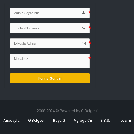
Formu Gönder
2008-2024 © Powered by G Belgesi
Anasayfa
G Belgesi
Boya G
Agrega CE
S.S.S.
İletişim