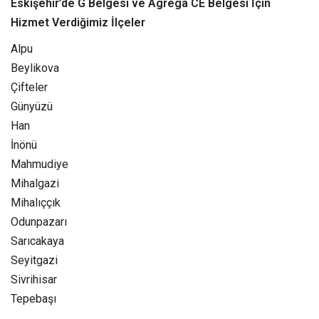
Eskişehir’de G Belgesi ve Agrega CE Belgesi İçin
Hizmet Verdiğimiz İlçeler
Alpu
Beylikova
Çifteler
Günyüzü
Han
İnönü
Mahmudiye
Mihalgazi
Mihalıççık
Odunpazarı
Sarıcakaya
Seyitgazi
Sivrihisar
Tepebaşı