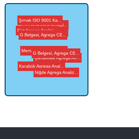
Şırnak ISO 9001 Ka...
Çanakkale Agrega An...
G Belgesi, Agrega CE...
Niğde Agrega Analiz...
G Belgesi, Agrega CE...
Bursa Agrega Analizi...
Mersin Agrega Analiz...
Siirt Agrega Analizi...
Aksaray Agrega Anali...
Karabük Agrega Anal...