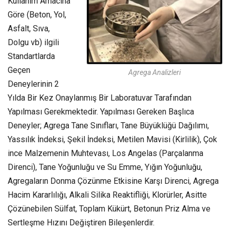
Kullanım Amacına
Göre (Beton, Yol,
Asfalt, Sıva,
Dolgu vb) ilgili
Standartlarda
Geçen
Agrega Analizleri
Deneylerinin 2
Yılda Bir Kez Onaylanmış Bir Laboratuvar Tarafından
Yapılması Gerekmektedir. Yapılması Gereken Başlıca
Deneyler; Agrega Tane Sınıfları, Tane Büyüklüğü Dağılımı,
Yassılık İndeksi, Şekil İndeksi, Metilen Mavisi (Kirlilik), Çok
ince Malzemenin Muhtevası, Los Angelas (Parçalanma
Direnci), Tane Yoğunluğu ve Su Emme, Yığın Yoğunluğu,
Agregaların Donma Çözünme Etkisine Karşı Direnci, Agrega
Hacim Kararlılığı, Alkali Silika Reaktifliği, Klorürler, Asitte
Çözünebilen Sülfat, Toplam Kükürt, Betonun Priz Alma ve
Sertleşme Hızını Değiştiren Bileşenlerdir.