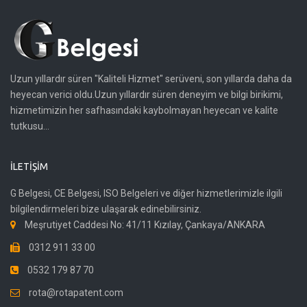
Uzun yıllardır süren "Kaliteli Hizmet" serüveni, son yıllarda daha da
heyecan verici oldu.Uzun yıllardır süren deneyim ve bilgi birikimi,
hizmetimizin her safhasındaki kaybolmayan heyecan ve kalite
tutkusu...
İLETIŞIM
G Belgesi, CE Belgesi, ISO Belgeleri ve diğer hizmetlerimizle ilgili
bilgilendirmeleri bize ulaşarak edinebilirsiniz.
Meşrutiyet Caddesi No: 41/11 Kızılay, Çankaya/ANKARA
0312 911 33 00
0532 179 87 70
rota@rotapatent.com