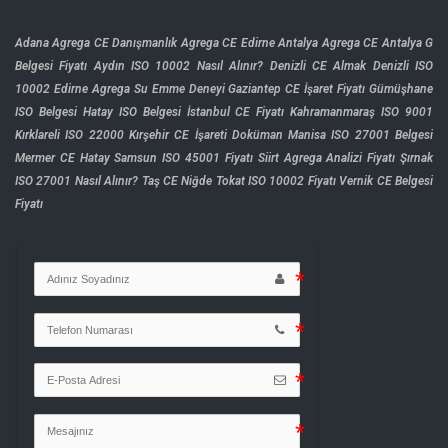
Adana Agrega CE Danışmanlık
Agrega CE Edirne
Antalya Agrega CE
Antalya G
Belgesi Fiyatı
Aydın ISO 10002 Nasıl Alınır?
Denizli CE Almak
Denizli ISO
10002
Edirne Agrega Su Emme Deneyi
Gaziantep CE İşaret Fiyatı
Gümüşhane
ISO Belgesi
Hatay ISO Belgesi
İstanbul CE Fiyatı
Kahramanmaraş ISO 9001
Kırklareli ISO 22000
Kırşehir CE İşareti Doküman
Manisa ISO 27001 Belgesi
Mermer CE Hatay
Samsun ISO 45001 Fiyatı
Siirt Agrega Analizi Fiyatı
Şırnak
ISO 27001 Nasıl Alınır?
Taş CE Niğde
Tokat ISO 10002 Fiyatı
Vernik CE Belgesi
Fiyatı