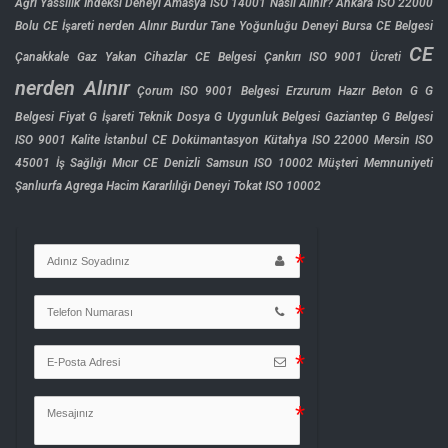
Ağrı Yassılık İndeksi Deneyi
Amasya ISO 14001 Nasıl Alınır?
Ankara ISO 22000
Bolu CE İşareti nerden Alınır
Burdur Tane Yoğunluğu Deneyi
Bursa CE Belgesi
CE
Çanakkale Gaz Yakan Cihazlar CE Belgesi
Çankırı ISO 9001 Ücreti
nerden Alınır
Çorum ISO 9001 Belgesi
Erzurum Hazır Beton G
G
Belgesi Fiyat
G İşareti Teknik Dosya
G Uygunluk Belgesi
Gaziantep G Belgesi
ISO 9001 Kalite
İstanbul CE Dokümantasyon
Kütahya ISO 22000
Mersin ISO
45001 İş Sağlığı
Mıcır CE Denizli
Samsun ISO 10002 Müşteri Memnuniyeti
Şanlıurfa Agrega Hacim Kararlılığı Deneyi
Tokat ISO 10002