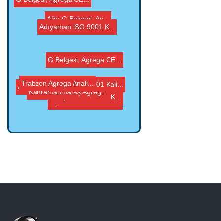
Ağrı G Belgesi, Ag...
G Belgesi, Agrega CE...
G Belgesi, Agrega CE...
Adıyaman ISO 9001 K...
Kahramanmaraş Agreg...
Agrega CE Belgesi İ...
Nevşehir ISO 9001 K...
Burdur ISO 9001 Kali...
Trabzon Agrega Anali...
Isparta ISO 9001 Kal...