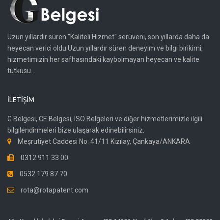
Uzun yıllardır süren "Kaliteli Hizmet" serüveni, son yıllarda daha da
heyecan verici oldu.Uzun yıllardır süren deneyim ve bilgi birikimi,
hizmetimizin her safhasındaki kaybolmayan heyecan ve kalite
tutkusu...
İLETIŞIM
G Belgesi, CE Belgesi, ISO Belgeleri ve diğer hizmetlerimizle ilgili
bilgilendirmeleri bize ulaşarak edinebilirsiniz.
Meşrutiyet Caddesi No: 41/11 Kızılay, Çankaya/ANKARA
0312 911 33 00
0532 179 87 70
rota@rotapatent.com