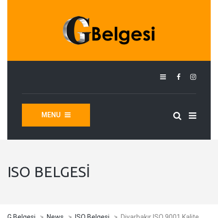
MENU
ISO BELGESI
G Belgesi
>
News
>
ISO Belgesi
>
Diyarbakır ISO 9001 Kalite