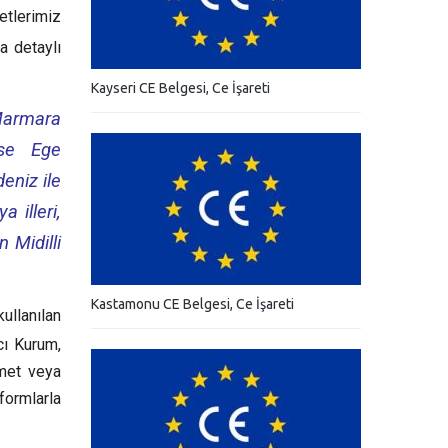
etlerimiz
a detaylı
Kayseri CE Belgesi, Ce İşareti
 Marmara
ise Ege
eniz ile
 illeri,
 Midilli
Kastamonu CE Belgesi, Ce İşareti
ullanılan
cı Kurum,
zmet veya
ormlarla