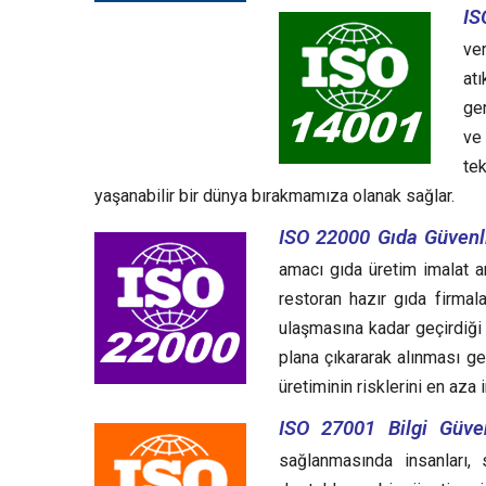
IS
ve
at
ger
ve
te
yaşanabilir bir dünya bırakmamıza olanak sağlar.
ISO 22000 Gıda Güvenli
amacı gıda üretim imalat 
restoran hazır gıda firma
ulaşmasına kadar geçirdiği y
plana çıkararak alınması g
üretiminin risklerini en aza
ISO 27001 Bilgi Güven
sağlanmasında insanları, 