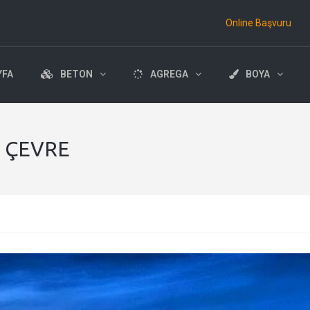
Online Başvuru
YFA
BETON
AGREGA
BOYA
1 ÇEVRE