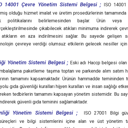
O 14001 Çevre Yönetim Sistemi Belgesi ;
ISO 14001 
rmiş olduğu hizmet imalat ve üretim prosedürlerinin tamamında
ık politikalarını belirlemesinden başlar. Ürün veya 
çekleştirilmesinde çıkabilecek atıkları minimuma indirerek çevre 
 atıkların en aza indirilmesini sağlar. Bu sayede gelişen s
knolojin çevreye verdiği olumsuz etkilerin gelecek nesiller içi
ği Yönetim Sistemi Belgesi ;
Eski adı Haccp belgesi olan
ambalajlama paketleme taşıma toptan ve parkende alım satım h
larının tamamını kapsamaktadır. Ürünün hammadde temininden t
olu gıda güvenliği kuralları hijyen kuralları ve insan sağlığı etke
ereken tedbirlerin tamamını kapsayan yönetim sistemidir. Bu sa
 indirerek güvenli gıda teminini sağlamaktadır.
liği Yönetim Sistemi Belgesi ;
ISO 27001 Bilgi güve
süreçleri ve bilgi sistemlerini içine alan ve üst yönetim t