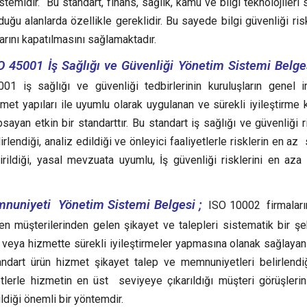
emidir. Bu standart, finans, sağlık, kamu ve bilgi teknolojileri s
ğu alanlarda özellikle gereklidir. Bu sayede bilgi güvenliği risk
arını kapatılmasını sağlamaktadır.
O 45001 İş Sağlığı ve Güvenliği Yönetim Sistemi Belges
001 iş sağlığı ve güvenliği tedbirlerinin kuruluşların genel 
met yapıları ile uyumlu olarak uygulanan ve sürekli iyileştirme ku
sayan etkin bir standarttır.
Bu standart iş sağlığı ve güvenliği r
irlendiği, analiz edildiği ve önleyici faaliyetlerle risklerin en a
irildiği, yasal mevzuata uyumlu, İş güvenliği risklerini en aza 
nuniyeti Yönetim Sistemi Belgesi ;
ISO 10002 firmaları
ken müşterilerinden gelen şikayet ve talepleri sistematik bir şe
ş veya hizmette sürekli iyileştirmeler yapmasına olanak sağlayan 
ndart ürün hizmet şikayet talep ve memnuniyetleri belirlendiğ
yetlerle hizmetin en üst seviyeye çıkarıldığı müşteri görüşleri
diği önemli bir yöntemdir.