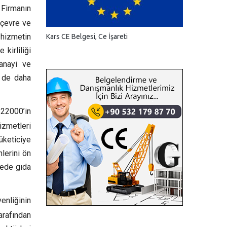
Firmanın
 çevre ve
hizmetin
Kars CE Belgesi, Ce İşareti
kirliliği
anayi ve
n de daha
 22000’in
izmetleri
üketiciye
nlerini ön
yede gıda
nliğinin
arafından