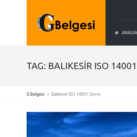
ANASA
TAG:
BALIKESIR ISO 1400
G Belgesi
>
Balıkesir ISO 14001 Çevre