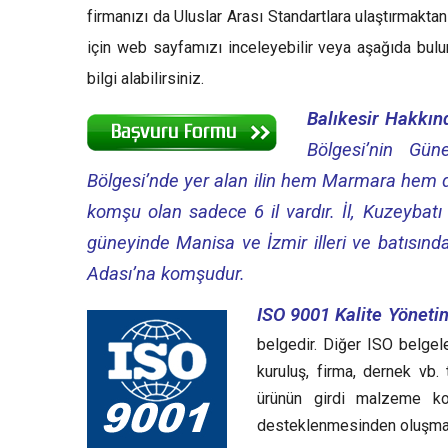
firmanızı da Uluslar Arası Standartlara ulaştırmakt
için web sayfamızı inceleyebilir veya aşağıda bul
bilgi alabilirsiniz.
Balıkesir Hakkın
Bölgesi’nin Gü
Bölgesi’nde yer alan ilin hem Marmara hem de 
komşu olan sadece 6 il vardır.
İl, Kuzeybatı
güneyinde Manisa ve İzmir illeri ve batısında
Adası’na komşudur.
ISO 9001 Kalite Yönetim
belgedir. Diğer ISO belgele
kuruluş, firma, dernek vb.
ürünün girdi malzeme ko
desteklenmesinden oluşma