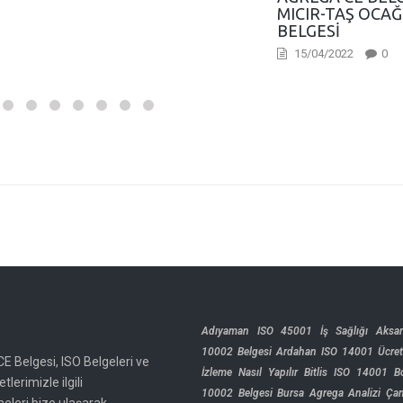
MICIR-TAŞ OCAĞ
BELGESI
15/04/2022
0
Adıyaman ISO 45001 İş Sağlığı
Aksa
10002 Belgesi
Ardahan ISO 14001 Ücret
CE Belgesi, ISO Belgeleri ve
İzleme Nasıl Yapılır
Bitlis ISO 14001
B
tlerimizle ilgili
10002 Belgesi
Bursa Agrega Analizi
Çan