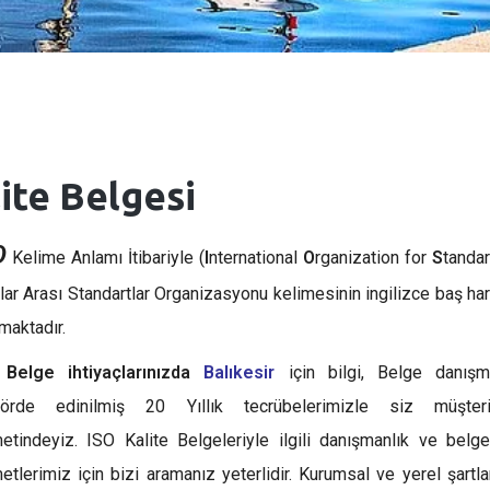
ite Belgesi
O
Kelime Anlamı İtibariyle (
I
nternational
O
rganization for
S
tandar
lar Arası Standartlar Organizasyonu kelimesinin ingilizce baş har
maktadır.
 Belge ihtiyaçlarınızda
Balıkesir
için bilgi, Belge danışm
törde edinilmiş 20 Yıllık tecrübelerimizle siz müşteril
etindeyiz. ISO Kalite Belgeleriyle ilgili danışmanlık ve belg
etlerimiz için bizi aramanız yeterlidir. Kurumsal ve yerel şartla