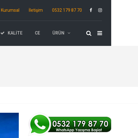
Kurumsal
İletişim
0532 179 87 70
KALITE
CE
ÜRÜN