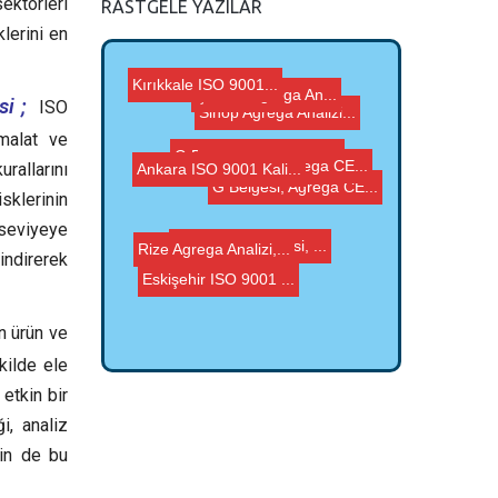
ektörleri
RASTGELE YAZILAR
lerini en
i ;
ISO
Çankırı Agrega An...
Eskişehir ISO 9001 ...
G Belgesi, Agrega CE...
imalat ve
G Belgesi, Agrega CE...
rallarını
Kırıkkale ISO 9001...
isklerinin
Ankara ISO 9001 Kali...
G Belgesi, Agrega CE...
Sinop Agrega Analizi...
z seviyeye
Rize Agrega Analizi,...
indirerek
Karabük G Belgesi, ...
n ürün ve
kilde ele
etkin bir
i, analiz
nin de bu