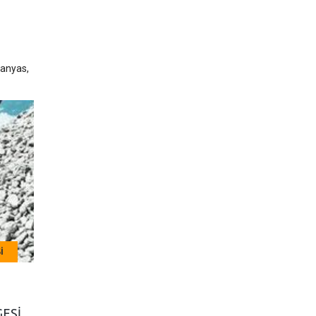
Manyas,
I
CE BELGESI
ISO BELGESI
HAKKÂRI CE BELGESI,
ERZURUM ISO 900
CE İŞARETI
KALITE BELGESI
ESI,