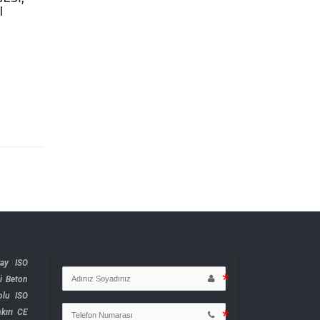
21/10/2024
0
02/10/2024
0
I
ray ISO
i
Beton
olu ISO
kırı CE