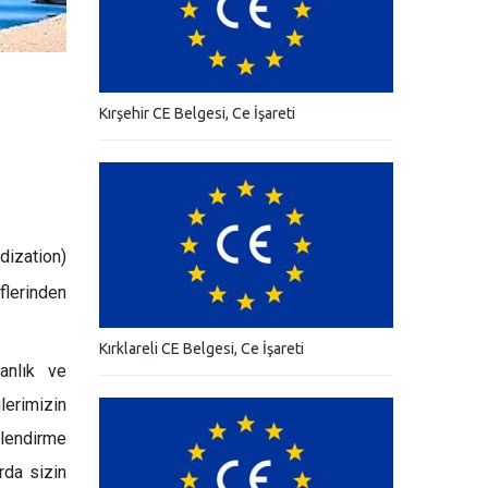
Kırşehir CE Belgesi, Ce İşareti
dization)
flerinden
Kırklareli CE Belgesi, Ce İşareti
anlık ve
erimizin
elendirme
rda sizin