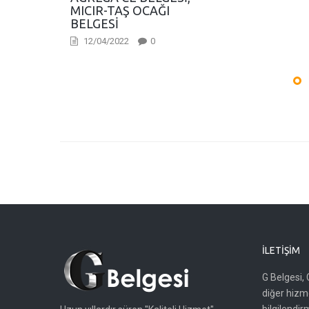
MICIR-TAŞ OCAĞI
BELGESI
12/04/2022
0
İLETIŞIM
G Belgesi, 
diğer hizme