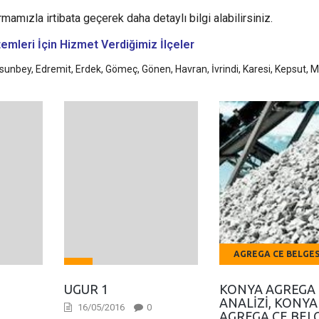
rmamızla irtibata geçerek daha detaylı bilgi alabilirsiniz.
stemleri
İçin Hizmet Verdiğimiz İlçeler
ursunbey, Edremit, Erdek, Gömeç, Gönen, Havran, İvrindi, Karesi, Kepsut, 
AGREGA CE BELGES
UGUR 1
KONYA AGREGA
ANALIZI, KONYA
16/05/2016
0
AGREGA CE BELG