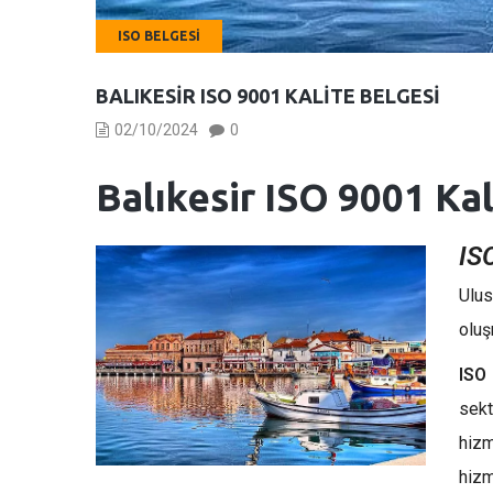
ISO BELGESI
BALIKESIR ISO 9001 KALITE BELGESI
02/10/2024
0
Balıkesir
ISO 9001 Kal
IS
Ulus
oluş
ISO
sek
hizm
hizm