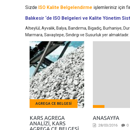
Sizde
ISO Kalite Belgelendirme
işlemleriniz için fi
Balıkesir ‘de ISO Belgeleri ve Kalite Yönetim Si
Altıeylül, Ayvalık, Balya, Bandırma, Bigadiç, Burhaniye, D
Marmara, Savaştepe, Sındırgı ve Susurluk yer almaktadır.
AGREGA CE BELGESI
KARS AGREGA
ANASAYFA
ANALIZI, KARS
28/03/2016
0
AGREGA CE BELGESI,