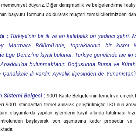
an memnuniyet duyarız. Diğer danışmanlık ve belgelendirme faaliy
unan başvuru formunu doldurarak müşteri temsilcilerimizden dah
da :
Türkiye’nin bir ili ve en kalabalık on yedinci şehri.
ney Marmara Bölümü’nde, topraklarının bir kısmı 
Ege Denizi’ne kıyısı bulunur. Türkiye genelinde ise iki d
 Anadolu’da bulunmaktadır. Doğusunda Bursa ve Kütahya
 Çanakkale ili vardır.
Ayvalık ilçesinden de Yunanistan’ın
 Sistemi Belgesi ;
9001 Kalite Belgelerinin temeli ve en çok k
ri 9001 standartları temel alınarak geliştirilmiştir. ISO nun ama
 tüm oluşumlarda yapılan işlemlerin kayıt altında tutulması hi
ntrolünden başlayarak son aşamasına kadar prosedür ve f
ktadır.