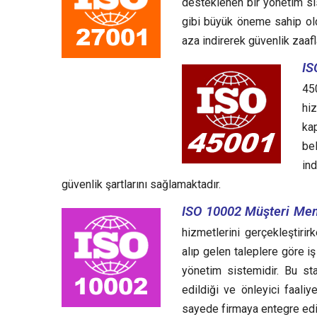
desteklenen bir yönetim sist
gibi büyük öneme sahip oldu
aza indirerek güvenlik zaafl
IS
45
hiz
kap
bel
ind
güvenlik şartlarını sağlamaktadır.
ISO 10002 Müşteri Mem
hizmetlerini gerçekleştirir
alıp gelen taleplere göre i
yönetim sistemidir.
Bu sta
edildiği ve önleyici faali
sayede firmaya entegre edil