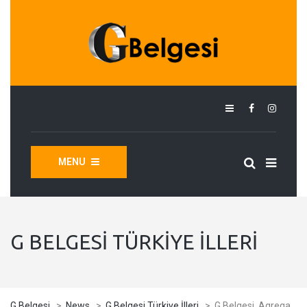
MENU
G BELGESI TÜRKIYE İLLERI
G Belgesi
>
News
>
G Belgesi Türkiye İlleri
>
G Belgesi, Agrega