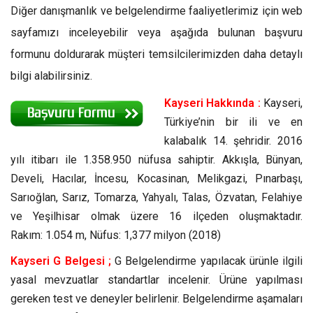
Diğer danışmanlık ve belgelendirme faaliyetlerimiz için web
sayfamızı inceleyebilir veya aşağıda bulunan başvuru
formunu doldurarak müşteri temsilcilerimizden daha detaylı
bilgi alabilirsiniz.
Kayseri Hakkında :
Kayseri,
Türkiye’nin bir ili ve en
kalabalık 14. şehridir. 2016
yılı itibarı ile 1.358.950 nüfusa sahiptir. Akkışla, Bünyan,
Develi, Hacılar, İncesu, Kocasinan, Melikgazi, Pınarbaşı,
Sarıoğlan, Sarız, Tomarza, Yahyalı, Talas, Özvatan, Felahiye
ve Yeşilhisar olmak üzere 16 ilçeden oluşmaktadır.
Rakım:
1.054 m,
Nüfus:
1,377 milyon (2018)
Kayseri G Belgesi ;
G Belgelendirme yapılacak ürünle ilgili
yasal mevzuatlar standartlar incelenir. Ürüne yapılması
gereken test ve deneyler belirlenir. Belgelendirme aşamaları