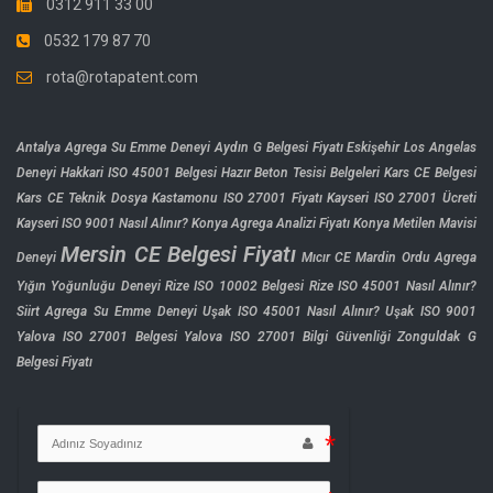
0312 911 33 00
0532 179 87 70
rota@rotapatent.com
Antalya Agrega Su Emme Deneyi
Aydın G Belgesi Fiyatı
Eskişehir Los Angelas
Deneyi
Hakkari ISO 45001 Belgesi
Hazır Beton Tesisi Belgeleri
Kars CE Belgesi
Kars CE Teknik Dosya
Kastamonu ISO 27001 Fiyatı
Kayseri ISO 27001 Ücreti
Kayseri ISO 9001 Nasıl Alınır?
Konya Agrega Analizi Fiyatı
Konya Metilen Mavisi
Mersin CE Belgesi Fiyatı
Deneyi
Mıcır CE Mardin
Ordu Agrega
Yığın Yoğunluğu Deneyi
Rize ISO 10002 Belgesi
Rize ISO 45001 Nasıl Alınır?
Siirt Agrega Su Emme Deneyi
Uşak ISO 45001 Nasıl Alınır?
Uşak ISO 9001
Yalova ISO 27001 Belgesi
Yalova ISO 27001 Bilgi Güvenliği
Zonguldak G
Belgesi Fiyatı