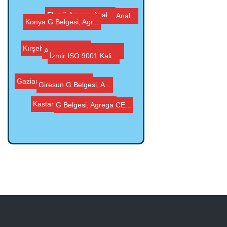
Erzincan Agrega Anal...
Konya G Belgesi, Agr...
Kırşehir Agrega An...
Elazığ Agrega Anal...
İzmir ISO 9001 Kali...
Agrega CE Teknik Dos...
Giresun G Belgesi, A...
Gaziantep G Belgesi,...
Kastamonu ISO 9001 K...
G Belgesi, Agrega CE...