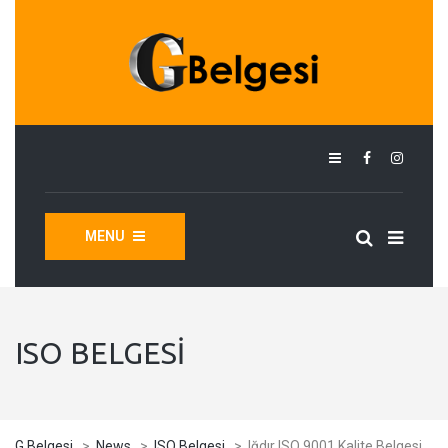
MENU
ISO BELGESI
G Belgesi
>
News
>
ISO Belgesi
>
Iğdır ISO 9001 Kalite Belgesi