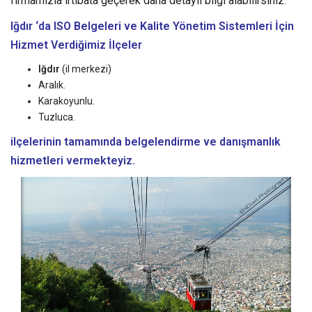
firmamızla irtibata geçerek daha detaylı bilgi alabilirsiniz.
Iğdır ‘da ISO Belgeleri ve Kalite Yönetim Sistemleri
İçin
Hizmet Verdiğimiz İlçeler
Iğdır
(il merkezi)
Aralık.
Karakoyunlu.
Tuzluca.
ilçelerinin tamamında belgelendirme ve danışmanlık
hizmetleri vermekteyiz.