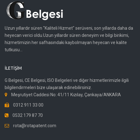
Uzun yıllardır süren "Kaliteli Hizmet" serüveni, son yıllarda daha da
heyecan verici oldu.Uzun yıllardır süren deneyim ve bilgi birikimi,
hizmetimizin her safhasındaki kaybolmayan heyecan ve kalite
tutkusu...
İLETIŞIM
G Belgesi, CE Belgesi, ISO Belgeleri ve diğer hizmetlerimizle ilgili
bilgilendirmeleri bize ulaşarak edinebilirsiniz.
Meşrutiyet Caddesi No: 41/11 Kızılay, Çankaya/ANKARA
0312 911 33 00
0532 179 87 70
rota@rotapatent.com