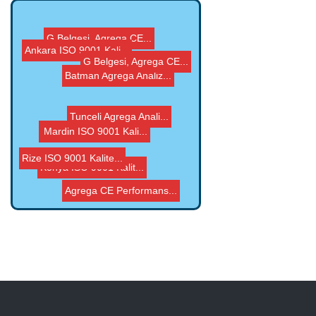
G Belgesi, Agrega CE...
Ankara ISO 9001 Kali...
Tunceli Agrega Anali...
G Belgesi, Agrega CE...
Rize ISO 9001 Kalite...
Batman Agrega Analiz...
Konya ISO 9001 Kalit...
Mardin ISO 9001 Kali...
Hazır Beton G Uygun...
Agrega CE Performans...