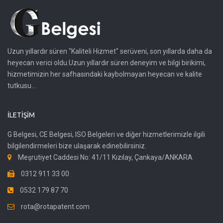
Uzun yıllardır süren "Kaliteli Hizmet" serüveni, son yıllarda daha da
heyecan verici oldu.Uzun yıllardır süren deneyim ve bilgi birikimi,
hizmetimizin her safhasındaki kaybolmayan heyecan ve kalite
tutkusu...
İLETIŞIM
G Belgesi, CE Belgesi, ISO Belgeleri ve diğer hizmetlerimizle ilgili
bilgilendirmeleri bize ulaşarak edinebilirsiniz.
Meşrutiyet Caddesi No: 41/11 Kızılay, Çankaya/ANKARA
0312 911 33 00
0532 179 87 70
rota@rotapatent.com