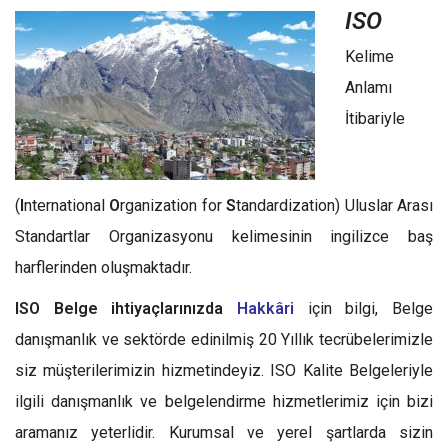
ISO
Kelime
Anlamı
İtibariyle
(
I
nternational
O
rganization for
S
tandardization) Uluslar Arası
Standartlar Organizasyonu kelimesinin ingilizce baş
harflerinden oluşmaktadır.
ISO Belge ihtiyaçlarınızda
Hakkâri
için bilgi, Belge
danışmanlık ve sektörde edinilmiş 20 Yıllık tecrübelerimizle
siz müşterilerimizin hizmetindeyiz. ISO Kalite Belgeleriyle
ilgili danışmanlık ve belgelendirme hizmetlerimiz için bizi
aramanız yeterlidir. Kurumsal ve yerel şartlarda sizin