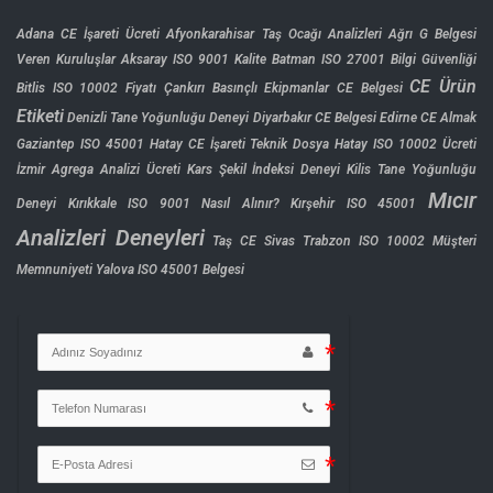
Adana CE İşareti Ücreti
Afyonkarahisar Taş Ocağı Analizleri
Ağrı G Belgesi
Veren Kuruluşlar
Aksaray ISO 9001 Kalite
Batman ISO 27001 Bilgi Güvenliği
CE Ürün
Bitlis ISO 10002 Fiyatı
Çankırı Basınçlı Ekipmanlar CE Belgesi
Etiketi
Denizli Tane Yoğunluğu Deneyi
Diyarbakır CE Belgesi
Edirne CE Almak
Gaziantep ISO 45001
Hatay CE İşareti Teknik Dosya
Hatay ISO 10002 Ücreti
İzmir Agrega Analizi Ücreti
Kars Şekil İndeksi Deneyi
Kilis Tane Yoğunluğu
Mıcır
Deneyi
Kırıkkale ISO 9001 Nasıl Alınır?
Kırşehir ISO 45001
Analizleri Deneyleri
Taş CE Sivas
Trabzon ISO 10002 Müşteri
Memnuniyeti
Yalova ISO 45001 Belgesi