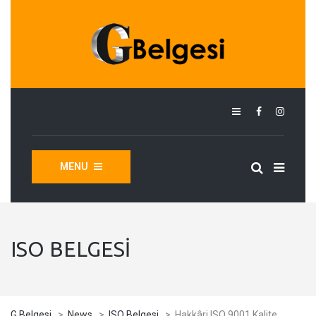
MENU
ISO BELGESI
G Belgesi
>
News
>
ISO Belgesi
>
Hakkâri ISO 9001 Kalite