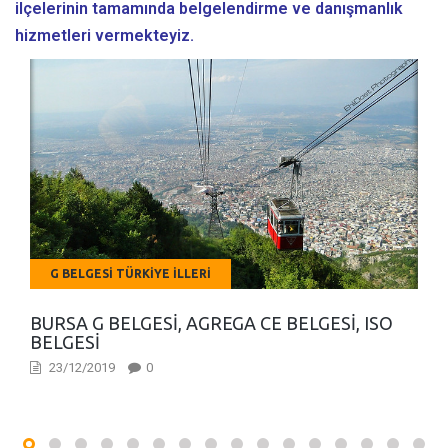
ilçelerinin tamamında belgelendirme ve danışmanlık
hizmetleri vermekteyiz.
G BELGESI TÜRKIYE İLLERI
BURSA G BELGESI, AGREGA CE BELGESI, ISO
BELGESI
23/12/2019
0