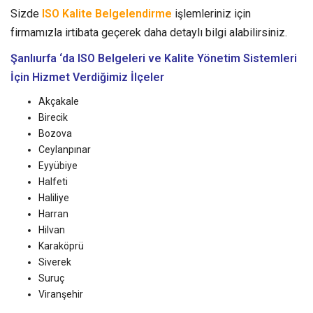
Sizde
ISO Kalite Belgelendirme
işlemleriniz için
firmamızla irtibata geçerek daha detaylı bilgi alabilirsiniz.
Şanlıurfa ‘da ISO Belgeleri ve Kalite Yönetim Sistemleri
İçin Hizmet Verdiğimiz İlçeler
Akçakale
Birecik
Bozova
Ceylanpınar
Eyyübiye
Halfeti
Haliliye
Harran
Hilvan
Karaköprü
Siverek
Suruç
Viranşehir