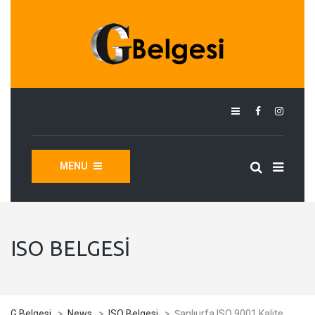
MENU
ISO BELGESI
G Belgesi
>
News
>
ISO Belgesi
>
Şanlıurfa ISO 9001 Kalite