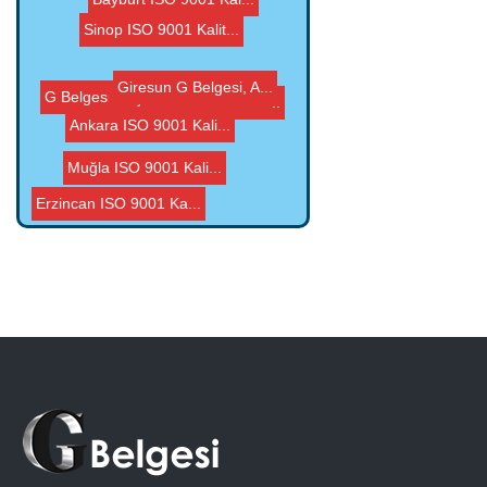
Ankara ISO 9001 Kali...
Sinop ISO 9001 Kalit...
Giresun G Belgesi, A...
Ardahan Agrega Anali...
Muğla ISO 9001 Kali...
Muş ISO 9001 Kalite...
G Belgesi, Agrega CE...
Erzincan ISO 9001 Ka...