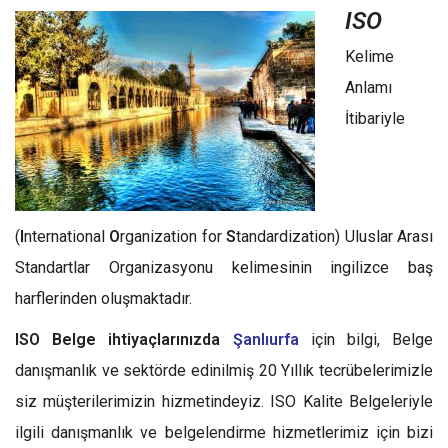
ISO
Kelime
Anlamı
İtibariyle
(
I
nternational
O
rganization for
S
tandardization) Uluslar Arası
Standartlar Organizasyonu kelimesinin ingilizce baş
harflerinden oluşmaktadır.
ISO Belge ihtiyaçlarınızda
Şanlıurfa
için bilgi, Belge
danışmanlık ve sektörde edinilmiş 20 Yıllık tecrübelerimizle
siz müşterilerimizin hizmetindeyiz. ISO Kalite Belgeleriyle
ilgili danışmanlık ve belgelendirme hizmetlerimiz için bizi