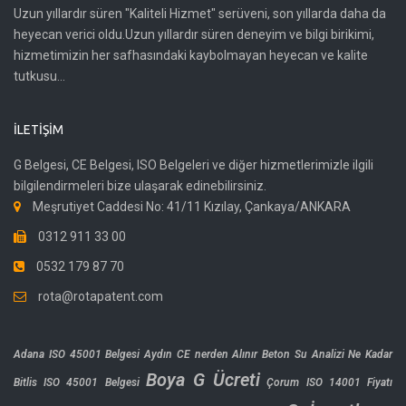
Uzun yıllardır süren "Kaliteli Hizmet" serüveni, son yıllarda daha da
heyecan verici oldu.Uzun yıllardır süren deneyim ve bilgi birikimi,
hizmetimizin her safhasındaki kaybolmayan heyecan ve kalite
tutkusu...
İLETIŞIM
G Belgesi, CE Belgesi, ISO Belgeleri ve diğer hizmetlerimizle ilgili
bilgilendirmeleri bize ulaşarak edinebilirsiniz.
Meşrutiyet Caddesi No: 41/11 Kızılay, Çankaya/ANKARA
0312 911 33 00
0532 179 87 70
rota@rotapatent.com
Adana ISO 45001 Belgesi
Aydın CE nerden Alınır
Beton Su Analizi Ne Kadar
Boya G Ücreti
Bitlis ISO 45001 Belgesi
Çorum ISO 14001 Fiyatı