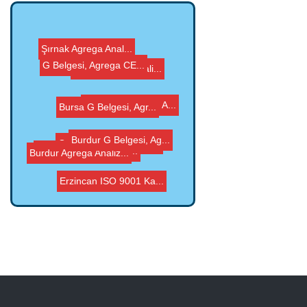
Şırnak Agrega Anal...
Ağrı ISO 9001 Kali...
G Belgesi, Agrega CE...
Burdur Agrega Analiz...
Denizli G Belgesi, A...
Bursa G Belgesi, Agr...
Adana ISO 9001 Kalit...
Burdur G Belgesi, Ag...
G Belgesi, Agrega CE...
Erzincan ISO 9001 Ka...