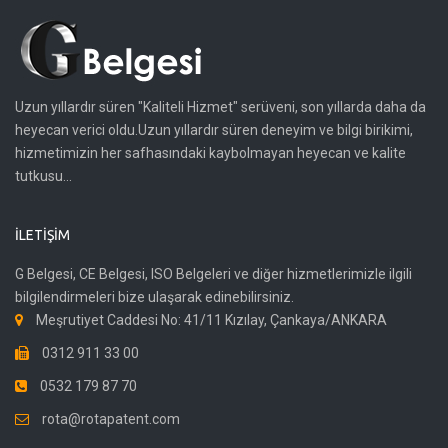
Uzun yıllardır süren "Kaliteli Hizmet" serüveni, son yıllarda daha da
heyecan verici oldu.Uzun yıllardır süren deneyim ve bilgi birikimi,
hizmetimizin her safhasındaki kaybolmayan heyecan ve kalite
tutkusu...
İLETIŞIM
G Belgesi, CE Belgesi, ISO Belgeleri ve diğer hizmetlerimizle ilgili
bilgilendirmeleri bize ulaşarak edinebilirsiniz.
Meşrutiyet Caddesi No: 41/11 Kızılay, Çankaya/ANKARA
0312 911 33 00
0532 179 87 70
rota@rotapatent.com