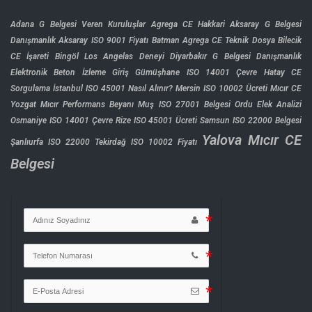
Adana G Belgesi Veren Kuruluşlar
Agrega CE Hakkari
Aksaray G Belgesi
Danışmanlık
Aksaray ISO 9001 Fiyatı
Batman Agrega CE Teknik Dosya
Bilecik
CE İşareti
Bingöl Los Angelas Deneyi
Diyarbakır G Belgesi Danışmanlık
Elektronik Beton İzleme Giriş
Gümüşhane ISO 14001 Çevre
Hatay CE
Sorgulama
İstanbul ISO 45001 Nasıl Alınır?
Mersin ISO 10002 Ücreti
Mıcır CE
Yozgat
Mıcır Performans Beyanı
Muş ISO 27001 Belgesi
Ordu Elek Analizi
Osmaniye ISO 14001 Çevre
Rize ISO 45001 Ücreti
Samsun ISO 22000 Belgesi
Yalova Mıcır CE
Şanlıurfa ISO 22000
Tekirdağ ISO 10002 Fiyatı
Belgesi