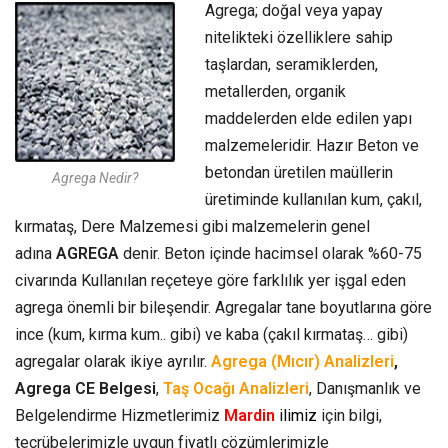
Agrega; doğal veya yapay
nitelikteki özelliklere sahip
taşlardan, seramiklerden,
metallerden, organik
maddelerden elde edilen yapı
malzemeleridir. Hazır Beton ve
betondan üretilen maüllerin
Agrega Nedir?
üretiminde kullanılan kum, çakıl,
kırmataş, Dere Malzemesi gibi malzemelerin genel
adına
AGREGA
denir. Beton içinde hacimsel olarak %60-75
civarında Kullanılan reçeteye göre farklılık yer işgal eden
agrega önemli bir bileşendir. Agregalar tane boyutlarına göre
ince (kum, kırma kum.. gibi) ve kaba (çakıl kırmataş… gibi)
agregalar olarak ikiye ayrılır.
Agrega (Mıcır) Analizleri
,
Agrega CE Belgesi
,
Taş Ocağı Analizleri
, Danışmanlık ve
Belgelendirme Hizmetlerimiz
Mardin
ilimiz
için bilgi,
tecrübelerimizle uygun fiyatlı çözümlerimizle