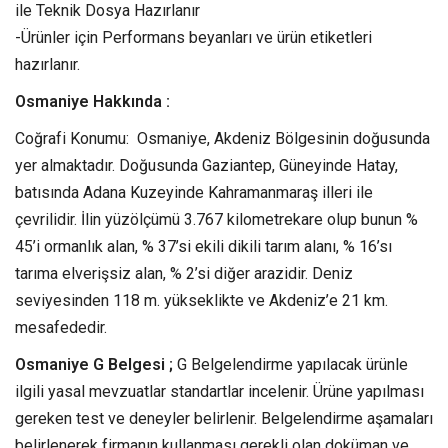
ile Teknik Dosya Hazırlanır
-Ürünler için Performans beyanları ve ürün etiketleri
hazırlanır.
Osmaniye Hakkında :
Coğrafi Konumu: Osmaniye, Akdeniz Bölgesinin doğusunda
yer almaktadır. Doğusunda Gaziantep, Güneyinde Hatay,
batısında Adana Kuzeyinde Kahramanmaraş illeri ile
çevrilidir. İlin yüzölçümü 3.767 kilometrekare olup bunun %
45’i ormanlık alan, % 37’si ekili dikili tarım alanı, % 16’sı
tarıma elverişsiz alan, % 2’si diğer arazidir. Deniz
seviyesinden 118 m. yükseklikte ve Akdeniz’e 21 km.
mesafededir.
Osmaniye G Belgesi ;
G Belgelendirme yapılacak ürünle
ilgili yasal mevzuatlar standartlar incelenir. Ürüne yapılması
gereken test ve deneyler belirlenir. Belgelendirme aşamaları
belirlenerek firmanın kullanması gerekli olan doküman ve