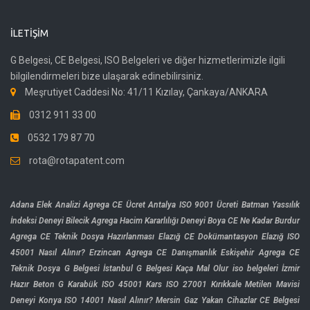
İLETIŞIM
G Belgesi, CE Belgesi, ISO Belgeleri ve diğer hizmetlerimizle ilgili
bilgilendirmeleri bize ulaşarak edinebilirsiniz.
Meşrutiyet Caddesi No: 41/11 Kızılay, Çankaya/ANKARA
0312 911 33 00
0532 179 87 70
rota@rotapatent.com
Adana Elek Analizi
Agrega CE Ücret
Antalya ISO 9001 Ücreti
Batman Yassılık
İndeksi Deneyi
Bilecik Agrega Hacim Kararlılığı Deneyi
Boya CE Ne Kadar
Burdur
Agrega CE Teknik Dosya Hazırlanması
Elazığ CE Dokümantasyon
Elazığ ISO
45001 Nasıl Alınır?
Erzincan Agrega CE Danışmanlık
Eskişehir Agrega CE
Teknik Dosya
G Belgesi İstanbul
G Belgesi Kaça Mal Olur
iso belgeleri
İzmir
Hazır Beton G
Karabük ISO 45001
Kars ISO 27001
Kırıkkale Metilen Mavisi
Deneyi
Konya ISO 14001 Nasıl Alınır?
Mersin Gaz Yakan Cihazlar CE Belgesi