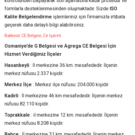
kontrolünden başlayarak son aşamasına kadar prosedür ve
formlarla desteklenmesinden oluşmaktadır. Sizde
ISO
Kalite Belgelendirme
işlemleriniz için firmamızla irtibata
geçerek daha detaylı bilgi alabilirsiniz.
Balıkesir CE Belgesi, Ce İşareti
Osmaniye’de G Belgesi ve Agrega CE Belgesi İçin
Hizmet Verdiğimiz İlçeler
Hasanbeyli
: İl merkezine 36 km. mesafededir. İlçenin
merkez nüfusu 2.337 kişidir.
Merkez İlçe
: Merkez ilçe nüfusu: 204.000 kişidir.
Kadirli
: İl merkezine 46 km mesafededir. İlçenin merkez
nüfusu 82.110 kişidir.
Toprakkale
: il merkezine 12 km. mesafededir. İlçenin
merkez nüfusu 8.208 kişidir.
Bahçe
: İl merkezine 31 km. mesafededir. İlçenin merkez