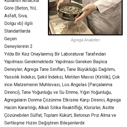
Kullanım Amacına
Göre (Beton, Yol,
Asfalt, Sıva,
Dolgu vb) ilgili
Standartlarda
Geçen
Agrega Analizleri
Deneylerinin 2
Yılda Bir Kez Onaylanmış Bir Laboratuvar Tarafından
Yapılması Gerekmektedir. Yapılması Gereken Başlıca
Deneyler; Agrega Tane Sınıfları, Tane Büyüklüğü Dağılımı,
Yassılık İndeksi, Şekil İndeksi, Metilen Mavisi (Kirlilik), Çok
ince Malzemenin Muhtevası, Los Angelas (Parçalanma
Direnci), Tane Yoğunluğu ve Su Emme, Yığın Yoğunluğu,
Agregaların Donma Çözünme Etkisine Karşı Direnci, Agrega
Hacim Kararlılığı, Alkali Silika Reaktifliği, Klorürler, Asitte
Çözünebilen Sülfat, Toplam Kükürt, Betonun Priz Alma ve
Sertleşme Hızını Değiştiren Bileşenlerdir.