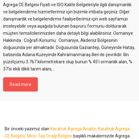
Agrega CE Belgesi Fiyatı ve ISO Kalite Belgeleriyle ilgili danışmanlık
ve belgelendirme hizmetlerimiz için bizimle irtibata geçiniz. Diğer
danışmanlık ve belgelendirme faaliyetlerimiz için web sayfamızı
inceleyebilir veya aşağıda bulunan başvuru formunu doldurarak
müşteri temsilcilerimizden daha detaylı bilgi alabilirsiniz. Osmaniye
Hakkında : Coğrafi Konumu: Osmaniye, Akdeniz Bölgesinin
doğusunda yer almaktadır. Doğusunda Gaziantep, Güneyinde Hatay,
batısında Adana Kuzeyinde Kahramanmaraş illeri ile çevrilidir. İlin
yüzölçümü 3.767 kilometrekare olup bunun % 45’i ormanlık alan, %
37’si ekili dikili tarım alanı,…
Read more
Bir önceki yazımız olan
Karabük Agrega Analizi, Karabük Agrega
CE Belgesi, Mıcır-Taş Ocağı Belgesi
başlıklı makalemizde Agrega