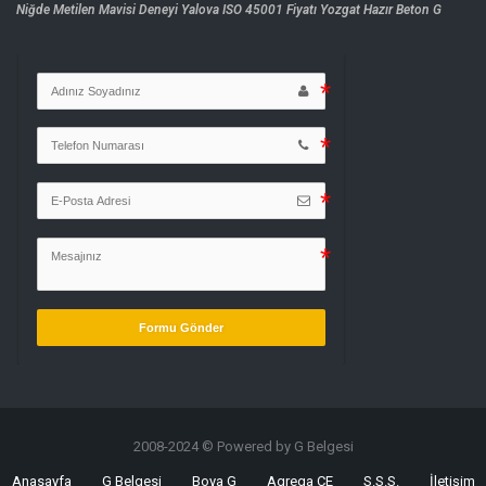
Niğde Metilen Mavisi Deneyi
Yalova ISO 45001 Fiyatı
Yozgat Hazır Beton G
Formu Gönder
2008-2024 © Powered by G Belgesi
Anasayfa
G Belgesi
Boya G
Agrega CE
S.S.S.
İletişim