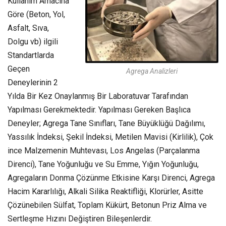
Kullanım Amacına
Göre (Beton, Yol,
Asfalt, Sıva,
Dolgu vb) ilgili
Standartlarda
Geçen
Agrega Analizleri
Deneylerinin 2
Yılda Bir Kez Onaylanmış Bir Laboratuvar Tarafından
Yapılması Gerekmektedir. Yapılması Gereken Başlıca
Deneyler; Agrega Tane Sınıfları, Tane Büyüklüğü Dağılımı,
Yassılık İndeksi, Şekil İndeksi, Metilen Mavisi (Kirlilik), Çok
ince Malzemenin Muhtevası, Los Angelas (Parçalanma
Direnci), Tane Yoğunluğu ve Su Emme, Yığın Yoğunluğu,
Agregaların Donma Çözünme Etkisine Karşı Direnci, Agrega
Hacim Kararlılığı, Alkali Silika Reaktifliği, Klorürler, Asitte
Çözünebilen Sülfat, Toplam Kükürt, Betonun Priz Alma ve
Sertleşme Hızını Değiştiren Bileşenlerdir.