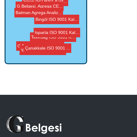
G Belgesi, Agrega CE...
Tekirdağ ISO 9001 K...
Sinop ISO 9001 Kalit...
Yalova Agrega Analiz...
Bingöl ISO 9001 Kal...
Çanakkale ISO 9001 ...
Kırşehir ISO 9001 ...