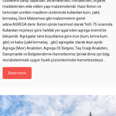
özelliklere sahip taşlardan, seramiklerden, metallerden, organik
maddelerden elde edilen yapı malzemeleridir. Hazır Beton ve
betondan üretilen maüllerin üretiminde kullanılan kum, çakıl,
kırmataş, Dere Malzemesi gibi malzemelerin genel
adına AGREGA denir. Beton içinde hacimsel olarak %60-75 civarında
Kullanılan reçeteye göre farklılık yer işgal eden agrega önemli bir
bileşendir. Agregalar tane boyutlarına göre ince (kum, kırma kum..
gibi) ve kaba (çakıl kırmataş… gibi) agregalar olarak ikiye ayrılır.
Agrega (Mıcır) Analizleri, Agrega CE Belgesi, Taş Ocağı Analizleri,
Danışmanlık ve Belgelendirme Hizmetlerimiz Şırnak ilimiz için bilgi,
tecrübelerimizle uygun fiyatlı çözümlerimizle hizmetinizdeyiz....
Read more