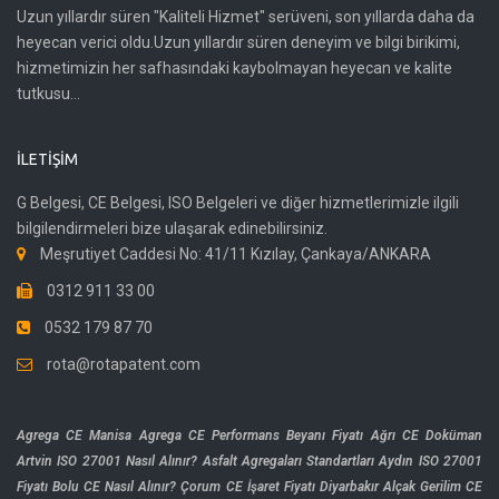
Uzun yıllardır süren "Kaliteli Hizmet" serüveni, son yıllarda daha da
heyecan verici oldu.Uzun yıllardır süren deneyim ve bilgi birikimi,
hizmetimizin her safhasındaki kaybolmayan heyecan ve kalite
tutkusu...
İLETIŞIM
G Belgesi, CE Belgesi, ISO Belgeleri ve diğer hizmetlerimizle ilgili
bilgilendirmeleri bize ulaşarak edinebilirsiniz.
Meşrutiyet Caddesi No: 41/11 Kızılay, Çankaya/ANKARA
0312 911 33 00
0532 179 87 70
rota@rotapatent.com
Agrega CE Manisa
Agrega CE Performans Beyanı Fiyatı
Ağrı CE Doküman
Artvin ISO 27001 Nasıl Alınır?
Asfalt Agregaları Standartları
Aydın ISO 27001
Fiyatı
Bolu CE Nasıl Alınır?
Çorum CE İşaret Fiyatı
Diyarbakır Alçak Gerilim CE