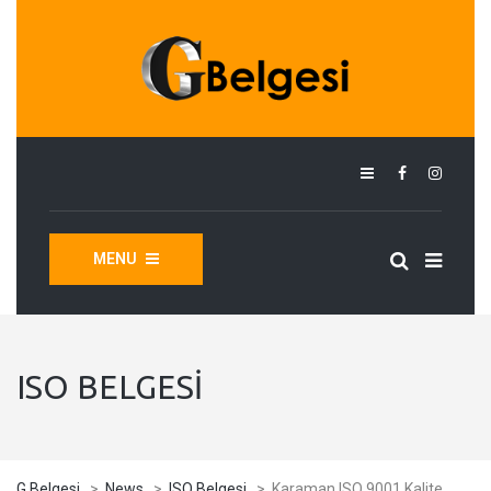
MENU
ISO BELGESI
G Belgesi
>
News
>
ISO Belgesi
>
Karaman ISO 9001 Kalite