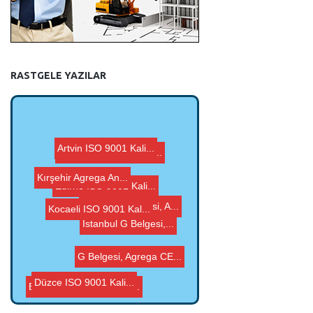
RASTGELE YAZILAR
G Belgesi, Agrega CE...
Edirne ISO 9001 Kali...
Artvin ISO 9001 Kali...
Kırşehir Agrega An...
Kocaeli ISO 9001 Kal...
Kocaeli G Belgesi, A...
İstanbul G Belgesi,...
G Belgesi, Agrega CE...
Beton Karma Suyu Ana...
Düzce ISO 9001 Kali...