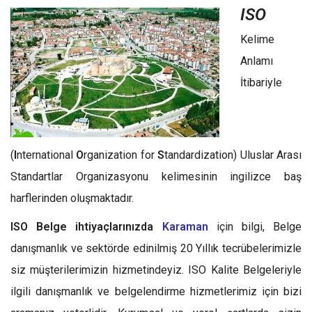
ISO
Kelime
Anlamı
İtibariyle
(
I
nternational
O
rganization for
S
tandardization) Uluslar Arası
Standartlar Organizasyonu kelimesinin ingilizce baş
harflerinden oluşmaktadır.
ISO Belge ihtiyaçlarınızda
Karaman
için bilgi, Belge
danışmanlık ve sektörde edinilmiş 20 Yıllık tecrübelerimizle
siz müşterilerimizin hizmetindeyiz. ISO Kalite Belgeleriyle
ilgili danışmanlık ve belgelendirme hizmetlerimiz için bizi