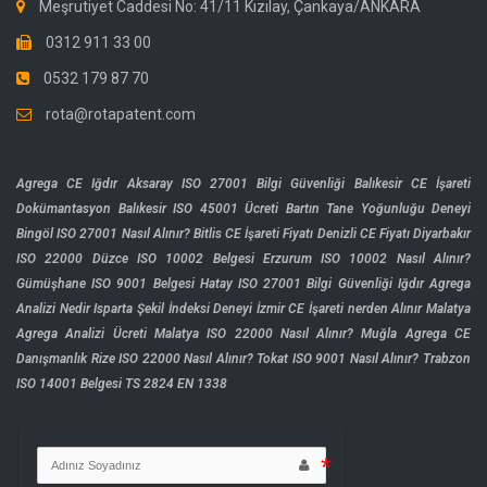
Meşrutiyet Caddesi No: 41/11 Kızılay, Çankaya/ANKARA
0312 911 33 00
0532 179 87 70
rota@rotapatent.com
Agrega CE Iğdır
Aksaray ISO 27001 Bilgi Güvenliği
Balıkesir CE İşareti
Dokümantasyon
Balıkesir ISO 45001 Ücreti
Bartın Tane Yoğunluğu Deneyi
Bingöl ISO 27001 Nasıl Alınır?
Bitlis CE İşareti Fiyatı
Denizli CE Fiyatı
Diyarbakır
ISO 22000
Düzce ISO 10002 Belgesi
Erzurum ISO 10002 Nasıl Alınır?
Gümüşhane ISO 9001 Belgesi
Hatay ISO 27001 Bilgi Güvenliği
Iğdır Agrega
Analizi Nedir
Isparta Şekil İndeksi Deneyi
İzmir CE İşareti nerden Alınır
Malatya
Agrega Analizi Ücreti
Malatya ISO 22000 Nasıl Alınır?
Muğla Agrega CE
Danışmanlık
Rize ISO 22000 Nasıl Alınır?
Tokat ISO 9001 Nasıl Alınır?
Trabzon
ISO 14001 Belgesi
TS 2824 EN 1338