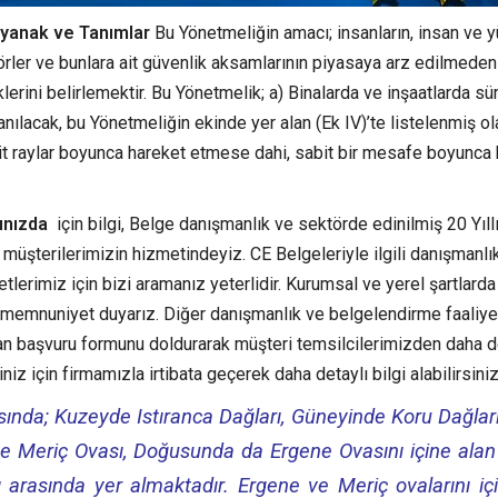
yanak ve Tanımlar
Bu Yönetmeliğin amacı; insanların, insan ve y
rler ve bunlara ait güvenlik aksamlarının piyasaya arz edilmede
erini belirlemektir. Bu Yönetmelik; a) Binalarda ve inşaatlarda sür
anılacak, bu Yönetmeliğin ekinde yer alan (Ek IV)’te listelenmiş ol
bit raylar boyunca hareket etmese dahi, sabit bir mesafe boyunca
rınızda
için bilgi, Belge danışmanlık ve sektörde edinilmiş 20 Yıll
 müşterilerimizin hizmetindeyiz. CE Belgeleriyle ilgili danışmanlı
lerimiz için bizi aramanız yeterlidir. Kurumsal ve yerel şartlarda
an memnuniyet duyarız. Diğer danışmanlık ve belgelendirme faaliye
an başvuru formunu doldurarak müşteri temsilcilerimizden daha d
niz için firmamızla irtibata geçerek daha detaylı bilgi alabilirsiniz
sında; Kuzeyde Istıranca Dağları, Güneyinde Koru Dağlar
 ve Meriç Ovası, Doğusunda da Ergene Ovasını içine alan
 arasında yer almaktadır. Ergene ve Meriç ovalarını iç