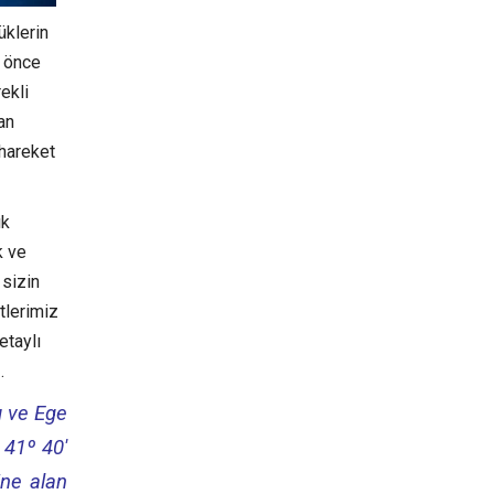
üklerin
n önce
ekli
an
 hareket
ık
k ve
 sizin
tlerimiz
etaylı
.
ı ve Ege
 41º 40′
ine alan