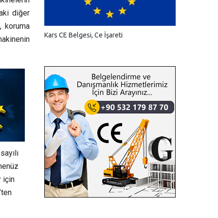
aki diğer
e, koruma
Kars CE Belgesi, Ce İşareti
 makinenin
sayılı
 henüz
 için
’ten