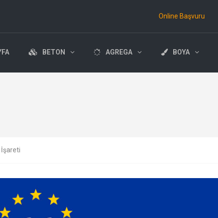
Online Başvuru
YFA
BETON
AGREGA
BOYA
İşareti