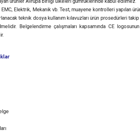
yan ürünler Avrupa birliği ülkeleri gümrüklerinde kabul edilmez.
 EMC, Elektrik, Mekanik vb. Test, muayene kontrolleri yapılan ürü
rlanacak teknik dosya kullanım kılavuzları ürün prosedürleri takip
erilmelidir. Belgelendirme çalışmaları kapsamında CE logosunu
r.
klar
elge
arı