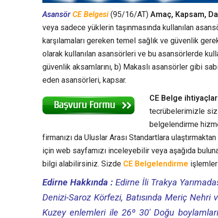
Asansör
CE Belgesi
(95/16/AT)
Amaç, Kapsam, Da
veya sadece yüklerin taşınmasında kullanılan asansö
karşılamaları gereken temel sağlık ve güvenlik gerekl
olarak kullanılan asansörleri ve bu asansörlerde kull
güvenlik aksamlarını, b) Makaslı asansörler gibi sa
eden asansörleri, kapsar.
CE Belge ihtiyaçla
tecrübelerimizle siz
belgelendirme hizmet
firmanızı da Uluslar Arası Standartlara ulaştırmakt
için web sayfamızı inceleyebilir veya aşağıda bulun
bilgi alabilirsiniz. Sizde
CE Belgelendirme
işlemleri
Edirne Hakkında :
Edirne İli Trakya Yarımada
Denizi-Saroz Körfezi, Batısında Meriç Nehri
Kuzey enlemleri ile 26º 30′ Doğu boylamları