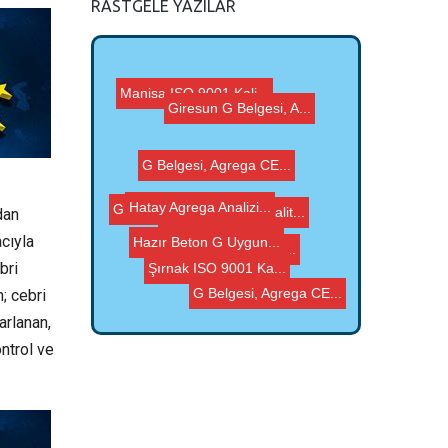
RASTGELE YAZILAR
Konya ISO 9001 Kalit...
G Belgesi, Agrega CE...
Giresun G Belgesi, A...
Manisa ISO 9001 Kali...
Sinop ISO 9001 Kalit...
Hazır Beton G Uygun...
dan
G Belgesi, Agrega CE...
Hatay Agrega Analizi...
cıyla
bri
G Belgesi, Agrega CE...
Şırnak ISO 9001 Ka...
; cebri
arlanan,
ntrol ve