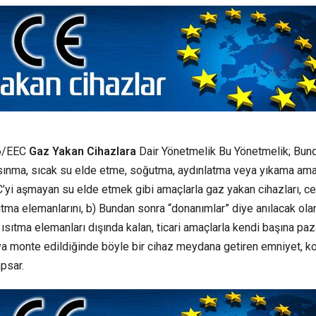
6/EEC
Gaz Yakan Cihazlara
Dair Yönetmelik Bu Yönetmelik; Bun
 ısınma, sıcak su elde etme, soğutma, aydınlatma veya yıkama ama
°C’yi aşmayan su elde etmek gibi amaçlarla gaz yakan cihazları, ce
ısıtma elemanlarını, b) Bundan sonra “donanımlar” diye anılacak olan
en ısıtma elemanları dışında kalan, ticari amaçlarla kendi başına paz
a monte edildiğinde böyle bir cihaz meydana getiren emniyet, ko
apsar.