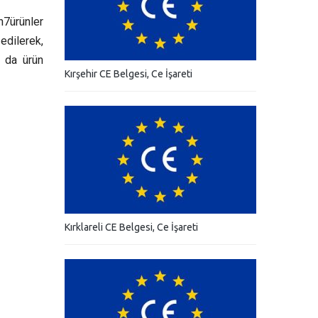
n7ürünler
 edilerek,
n da ürün
Kırşehir CE Belgesi, Ce İşareti
Kırklareli CE Belgesi, Ce İşareti