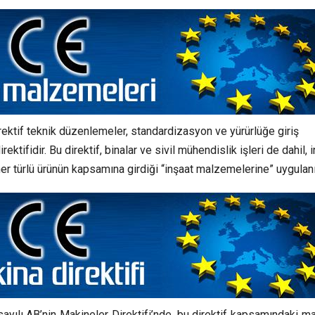
ktif teknik düzenlemeler, standardizasyon ve yürürlüğe giriş
tifidir. Bu direktif, binalar ve sivil mühendislik işleri de dahil, 
her türlü ürünün kapsamına girdiği “inşaat malzemelerine” uygulanı
yılı AB’nin Makineler Direktifi’nde, bu direktif kapsamındaki ma