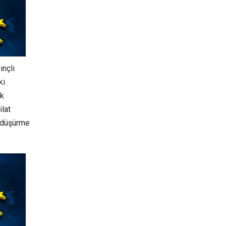
ınçlı
ki
ık
ilat
ç düşürme