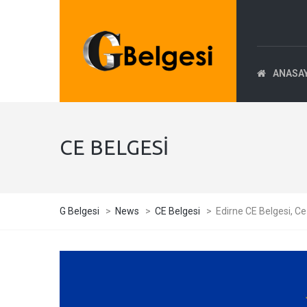
ANASA
CE BELGESI
G Belgesi
>
News
>
CE Belgesi
>
Edirne CE Belgesi, Ce 