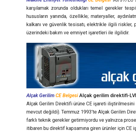
karşılamak zorunda oldukları temel gerekler tespi
hususların yanında, özellikle; materyaller, aydınl
kalkanı ve güvenlik tesisatı, elektrikle ilgili riskle
üzerindeki bakım ve emniyet işaretleri ile ilgilidir.
Alçak Gerilim
CE Belgesi
Alçak gerilim direktifi-L
Alçak Gerilim Direktifi ürüne CE işareti iliştirilmesi
mevcut değildi). Temmuz 1993’te Alçak Gerilim Direkti
farklı teknik gerekler getirmiyordu ve yalnızca pros
itibaren bu direktif kapsamına giren ürünler için CE işa