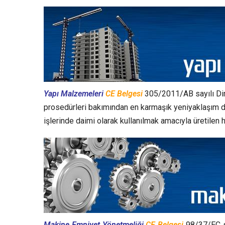
Yapı Malzemeleri
CE Belgesi
305/2011/AB sayılı Dire
prosedürleri bakımından en karmaşık yeniyaklaşım direk
işlerinde daimi olarak kullanılmak amacıyla üretilen 
Makine Emniyet Yönetmeliği
CE Belgesi
98/37/EC sa