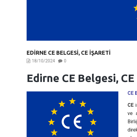
EDIRNE CE BELGESI, CE İŞARETI
18/10/2024
0
Edirne CE Belgesi, CE 
CE 
CE
i
ve a
Birl
dire