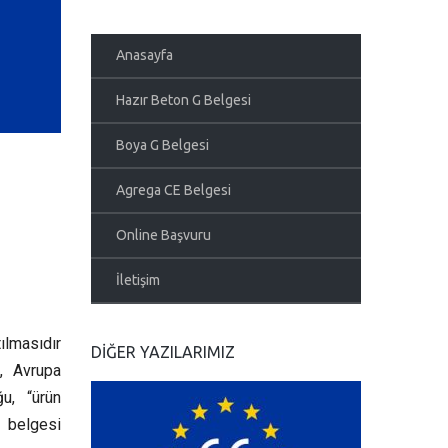
Anasayfa
Hazır Beton G Belgesi
Boya G Belgesi
Agrega CE Belgesi
Online Başvuru
İletişim
tılmasıdır
DIĞER YAZILARIMIZ
n, Avrupa
ğu, “ürün
E belgesi