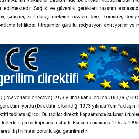
t edilmektedir. Sağlık ve güvenlik gerekleri, tasarım esnasınd
atma, çalışma, acil duruş, mekanik risklere karşı korunma, deng
r, patlama tehlikesi, titreşimler, gürültü, radyasyon, emisyonlar ve
VD
(low voltage directive) 1973 yılında kabul edilen 2006/95/EEC 
ni gerektirmiyordu (Direktifin çıkarıldığı 1973 yılında Yeni Yaklaşım
fi tadilata uğradı. Bu tadilat direktif kapsamında bulunan ürünler
edürlerle ilgili bir kapsama sahipti. Bunun sonucunda 1 Ocak 1995
reti iliştirilmesi zorunluluğu getirilmiştir.