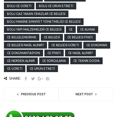
BOLU CE ÜCRETI
BOLU CE ÜRÜN ETIKETI
BOLU GAZ YAKAN CIHAZLAR CE BELGESI
BOLU MAKINE EMNIYET YÖNETMELIĞI CE BELGESI
BOLU YAPI MALZEMELERI CE BELGESI
CE
CE ALMAK
CE BELGELENDIRME
CE BELGESI
CE BELGESI FIYATI
CE BELGESI NASIL ALINIR?
CE BELGESI ÜCRETI
CE DOKÜMAN
CE DOKÜMANTASYON
CE FIYATI
CE NASIL ALINIR?
CE NERDEN ALINIR
CE SORGULAMA
CE TEKNIK DOSYA
CE ÜCRETI
CE ÜRÜN ETIKETI
SHARE:
PREVIOUS POST
NEXT POST