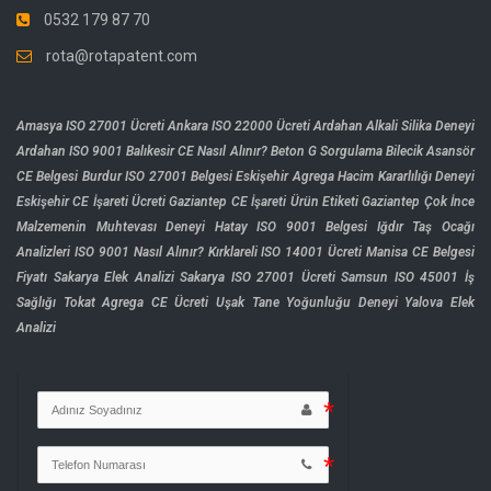
0532 179 87 70
rota@rotapatent.com
Amasya ISO 27001 Ücreti
Ankara ISO 22000 Ücreti
Ardahan Alkali Silika Deneyi
Ardahan ISO 9001
Balıkesir CE Nasıl Alınır?
Beton G Sorgulama
Bilecik Asansör
CE Belgesi
Burdur ISO 27001 Belgesi
Eskişehir Agrega Hacim Kararlılığı Deneyi
Eskişehir CE İşareti Ücreti
Gaziantep CE İşareti Ürün Etiketi
Gaziantep Çok İnce
Malzemenin Muhtevası Deneyi
Hatay ISO 9001 Belgesi
Iğdır Taş Ocağı
Analizleri
ISO 9001 Nasıl Alınır?
Kırklareli ISO 14001 Ücreti
Manisa CE Belgesi
Fiyatı
Sakarya Elek Analizi
Sakarya ISO 27001 Ücreti
Samsun ISO 45001 İş
Sağlığı
Tokat Agrega CE Ücreti
Uşak Tane Yoğunluğu Deneyi
Yalova Elek
Analizi