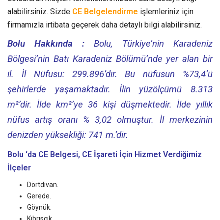
alabilirsiniz. Sizde
CE Belgelendirme
işlemleriniz için
firmamızla irtibata geçerek daha detaylı bilgi alabilirsiniz.
Bolu Hakkında :
Bolu, Türkiye’nin Karadeniz
Bölgesi’nin Batı Karadeniz Bölümü’nde yer alan bir
il. İl Nüfusu: 299.896’dır. Bu nüfusun %73,4’ü
şehirlerde yaşamaktadır. İlin yüzölçümü 8.313
m²’dir. İlde km²’ye 36 kişi düşmektedir. İlde yıllık
nüfus artış oranı % 3,02 olmuştur. İl merkezinin
denizden yüksekliği: 741 m.’dir.
Bolu ‘da CE Belgesi, CE İşareti
İçin Hizmet Verdiğimiz
İlçeler
Dörtdivan.
Gerede.
Göynük.
Kıbrıscık.