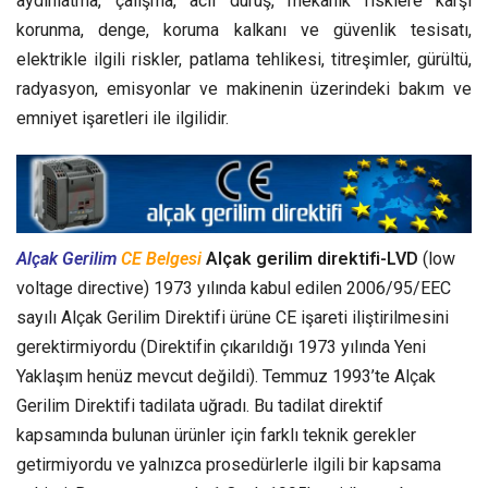
aydınlatma, çalışma, acil duruş, mekanik risklere karşı
korunma, denge, koruma kalkanı ve güvenlik tesisatı,
elektrikle ilgili riskler, patlama tehlikesi, titreşimler, gürültü,
radyasyon, emisyonlar ve makinenin üzerindeki bakım ve
emniyet işaretleri ile ilgilidir.
Alçak Gerilim
CE Belgesi
Alçak gerilim direktifi-LVD
(low
voltage directive) 1973 yılında kabul edilen 2006/95/EEC
sayılı Alçak Gerilim Direktifi ürüne CE işareti iliştirilmesini
gerektirmiyordu (Direktifin çıkarıldığı 1973 yılında Yeni
Yaklaşım henüz mevcut değildi). Temmuz 1993’te Alçak
Gerilim Direktifi tadilata uğradı. Bu tadilat direktif
kapsamında bulunan ürünler için farklı teknik gerekler
getirmiyordu ve yalnızca prosedürlerle ilgili bir kapsama