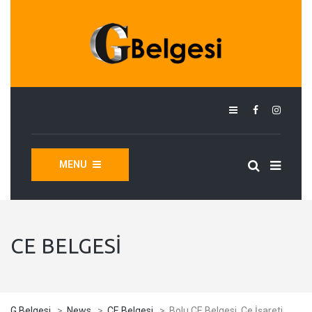
MENU
CE BELGESI
G Belgesi
>
News
>
CE Belgesi
>
Bolu CE Belgesi, Ce İşareti