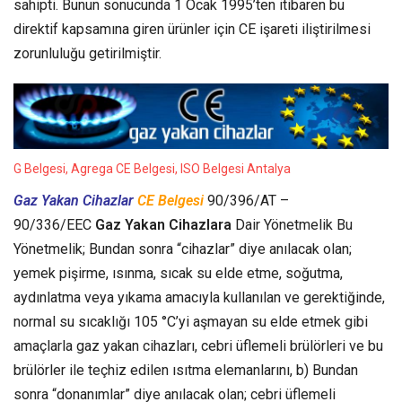
sahipti. Bunun sonucunda 1 Ocak 1995’ten itibaren bu
direktif kapsamına giren ürünler için CE işareti iliştirilmesi
zorunluluğu getirilmiştir.
G Belgesi, Agrega CE Belgesi, ISO Belgesi Antalya
Gaz Yakan Cihazlar
CE Belgesi
90/396/AT –
90/336/EEC
Gaz Yakan Cihazlara
Dair Yönetmelik Bu
Yönetmelik; Bundan sonra “cihazlar” diye anılacak olan;
yemek pişirme, ısınma, sıcak su elde etme, soğutma,
aydınlatma veya yıkama amacıyla kullanılan ve gerektiğinde,
normal su sıcaklığı 105 °C’yi aşmayan su elde etmek gibi
amaçlarla gaz yakan cihazları, cebri üflemeli brülörleri ve bu
brülörler ile teçhiz edilen ısıtma elemanlarını, b) Bundan
sonra “donanımlar” diye anılacak olan; cebri üflemeli