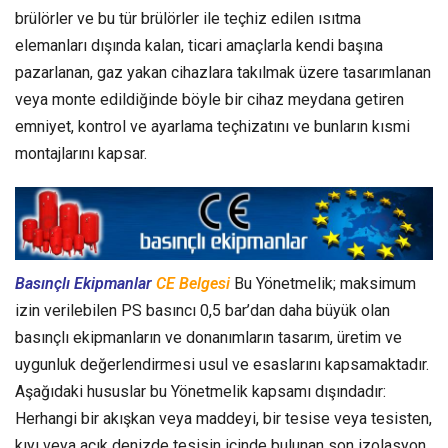
brülörler ve bu tür brülörler ile teçhiz edilen ısıtma
elemanları dışında kalan, ticari amaçlarla kendi başına
pazarlanan, gaz yakan cihazlara takılmak üzere tasarımlanan
veya monte edildiğinde böyle bir cihaz meydana getiren
emniyet, kontrol ve ayarlama teçhizatını ve bunların kısmi
montajlarını kapsar.
Basınçlı Ekipmanlar
CE Belgesi
Bu Yönetmelik; maksimum
izin verilebilen PS basıncı 0,5 bar’dan daha büyük olan
basınçlı ekipmanların ve donanımların tasarım, üretim ve
uygunluk değerlendirmesi usul ve esaslarını kapsamaktadır.
Aşağıdaki hususlar bu Yönetmelik kapsamı dışındadır:
Herhangi bir akışkan veya maddeyi, bir tesise veya tesisten,
kıyı veya açık denizde tesisin içinde bulunan son izolasyon