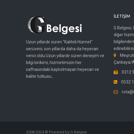
İLETIŞIM
G Belgesi, 
diğer hizme
bilgilendir
Uzun yıllardır süren "Kaliteli Hizmet"
edinebilirsi
serüveni, son yıllarda daha da heyecan
Meşruti
verici oldu.Uzun yıllardır süren deneyim ve
Çankaya/
bilgi birikimi, hizmetimizin her
safhasındaki kaybolmayan heyecan ve
0312 9
kalite tutkusu...
0532 1
rota@
2008-2024 © Powered by G Belgesi