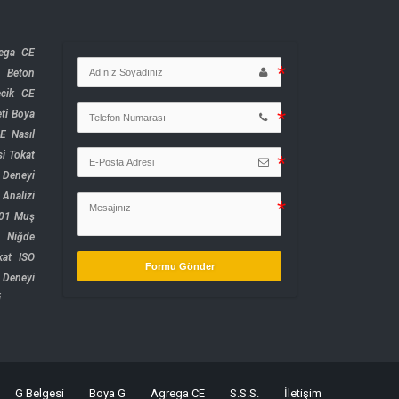
rega CE
ı
Beton
ecik CE
ti
Boya
E Nasıl
i Tokat
Deneyi
Analizi
001
Muş
Niğde
kat ISO
Formu Gönder
Deneyi
i
G Belgesi
Boya G
Agrega CE
S.S.S.
İletişim