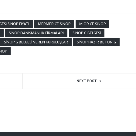
GESI SINOP FIYATI
MERMER CE SINOP
MICIR CE SINOP
SINOP DANIŞMANLIK FIRMALARI
SINOP G BELGESI
SINOP G BELGESI VEREN KURULUŞLAR
SINOP HAZIR BETON G
INOP
NEXT POST