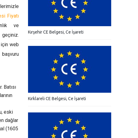
erimizle
si Fiyatı
nlık ve
Kırşehir CE Belgesi, Ce İşareti
 geçiniz.
 için web
 başvuru
. Batısı
arının
Kırklareli CE Belgesi, Ce İşareti
, eski
en dağlar
gal (1605