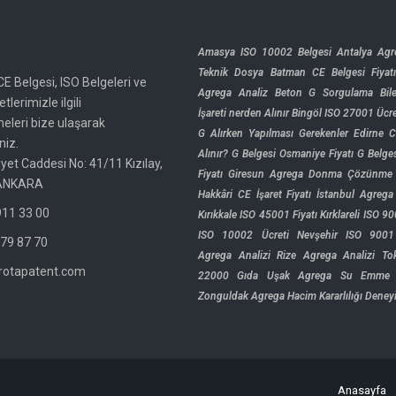
Amasya ISO 10002 Belgesi
Antalya Ag
Teknik Dosya
Batman CE Belgesi Fiyat
CE Belgesi, ISO Belgeleri ve
Agrega Analiz
Beton G Sorgulama
Bil
tlerimizle ilgili
İşareti nerden Alınır
Bingöl ISO 27001 Ücre
meleri bize ulaşarak
G Alırken Yapılması Gerekenler
Edirne C
niz.
Alınır?
G Belgesi Osmaniye Fiyatı
G Belges
yet Caddesi No: 41/11 Kızılay,
Fiyatı
Giresun Agrega Donma Çözünme 
ANKARA
Hakkâri CE İşaret Fiyatı
İstanbul Agrega 
11 33 00
Kırıkkale ISO 45001 Fiyatı
Kırklareli ISO 9
ISO 10002 Ücreti
Nevşehir ISO 9001
79 87 70
Agrega Analizi
Rize Agrega Analizi
To
rotapatent.com
22000 Gıda
Uşak Agrega Su Emme 
Zonguldak Agrega Hacim Kararlılığı Deney
Anasayfa