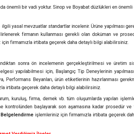
da önemli bir vadi yoktur. Sinop ve Boyabat düzlükleri en önemli
ilgili yasal mevzuatlar standartlar incelenir. Ürüne yapılması ger
elirlenerek firmanın kullanması gerekli olan doküman ve prose
 için firmamızla irtibata geçerek daha detaylı bilgi alabilirsiniz.
andıktan sonra ön incelemenin gerçekleştirilmesi ve üretim si
lgesi yapılabilmesi için, Başlangıç Tip Deneylerinin yapılması 
, Performans Beyanları, ürün etiketlerinin hazırlanması gerek
la irtibata geçerek daha detaylı bilgi alabilirsiniz.
m, kuruluş, firma, dernek vb. tüm oluşumlarda yapılan işlemle
me kontrolünden başlayarak son aşamasına kadar prosedür ve 
e Belgelendirme
işlemleriniz için firmamızla irtibata geçerek dah
zmet Verdiğimiz İlçeler