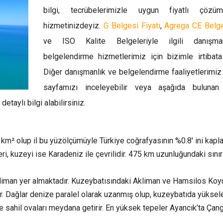
bilgi, tecrübelerimizle uygun fiyatlı çözüml
hizmetinizdeyiz.
G Belgesi Fiyatı
,
Agrega CE Belge
ve ISO Kalite Belgeleriyle ilgili danışma
belgelendirme hizmetlerimiz için bizimle irtibata
Diğer danışmanlık ve belgelendirme faaliyetlerimiz
sayfamızı inceleyebilir veya aşağıda bulunan
taylı bilgi alabilirsiniz.
km² olup il bu yüzölçümüyle Türkiye coğrafyasının %0.8′ ini kaplar
 kuzeyi ise Karadeniz ile çevrilidir. 475 km uzunluğundaki sınırl
iman yer almaktadır. Kuzeybatısındaki Akliman ve Hamsilos Koyu
ır. Dağlar denize paralel olarak uzanmış olup, kuzeybatıda yüksel
ve sahil ovaları meydana getirir. En yüksek tepeler Ayancık’ta Çan