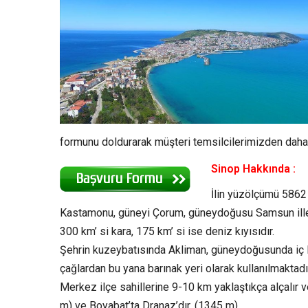
formunu doldurarak müşteri temsilcilerimizden daha de
Sinop Hakkında :
İlin yüzölçümü 5862 
Kastamonu, güneyi Çorum, güneydoğusu Samsun illeri,
300 km’ si kara, 175 km’ si ise deniz kıyısıdır.
Şehrin kuzeybatısında Akliman, güneydoğusunda iç l
çağlardan bu yana barınak yeri olarak kullanılmaktad
Merkez ilçe sahillerine 9-10 km yaklaştıkça alçalır 
m) ve Boyabat’ta Dranaz’dır. (1345 m)