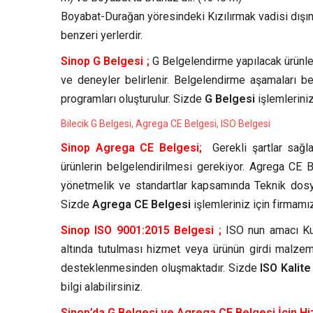
Boyabat-Durağan yöresindeki Kızılırmak vadisi dışın
benzeri yerlerdir.
Sinop G Belgesi ;
G Belgelendirme yapılacak ürünle 
ve deneyler belirlenir. Belgelendirme aşamaları b
programları oluşturulur. Sizde
G Belgesi
işlemleriniz
Bilecik G Belgesi, Agrega CE Belgesi, ISO Belgesi
Sinop Agrega CE Belgesi;
Gerekli şartlar sağl
ürünlerin belgelendirilmesi gerekiyor. Agrega CE Be
yönetmelik ve standartlar kapsamında Teknik dosya
Sizde
Agrega CE Belgesi
işlemleriniz için firmamız
Sinop ISO 9001:2015 Belgesi ;
ISO nun amacı Kuru
altında tutulması hizmet veya ürünün girdi malze
desteklenmesinden oluşmaktadır. Sizde
ISO Kalit
bilgi alabilirsiniz.
Sinop’da G Belgesi ve Agrega CE Belgesi İçin Hi