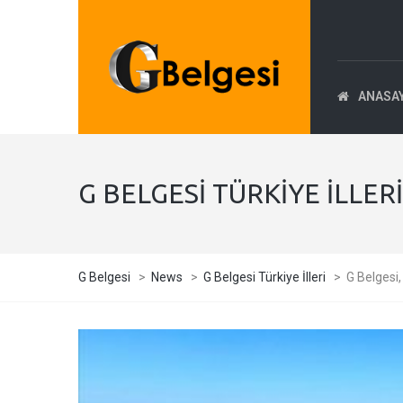
ANASA
G BELGESI TÜRKIYE İLLERI
G Belgesi
>
News
>
G Belgesi Türkiye İlleri
>
G Belgesi,