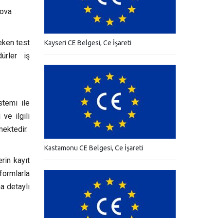
 ova
eken test
Kayseri CE Belgesi, Ce İşareti
dürler iş
stemi ile
ve ilgili
mektedir.
Kastamonu CE Belgesi, Ce İşareti
rin kayıt
formlarla
a detaylı