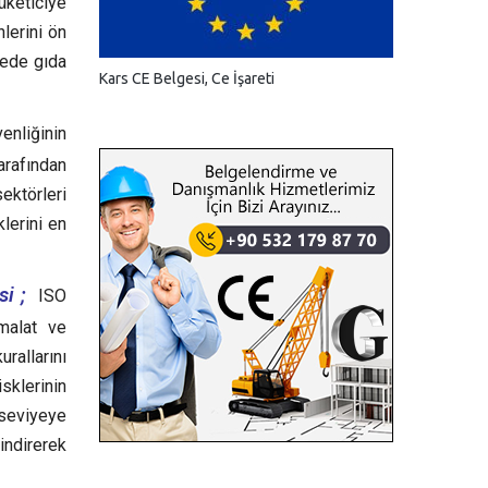
üketiciye
nlerini ön
yede gıda
Kars CE Belgesi, Ce İşareti
nliğinin
arafından
ektörleri
lerini en
i ;
ISO
imalat ve
rallarını
isklerinin
z seviyeye
indirerek