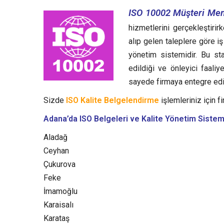
ISO 10002 Müşteri Mem
hizmetlerini gerçekleştirir
alıp gelen taleplere göre i
yönetim sistemidir.
Bu sta
edildiği ve önleyici faali
sayede firmaya entegre edil
Sizde
ISO Kalite Belgelendirme
işlemleriniz için fi
Adana’da ISO Belgeleri ve Kalite Yönetim Sistem
Aladağ
Ceyhan
Çukurova
Feke
İmamoğlu
Karaisalı
Karataş