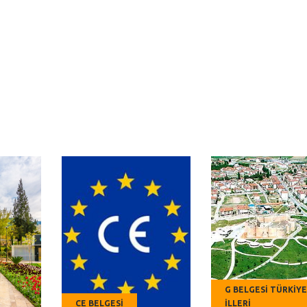
G BELGESI TÜRKIYE
CE BELGESI
İLLERI