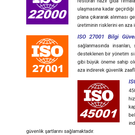
restoran hazır gıda firma
ulaşmasına kadar geçirdiği y
plana çıkararak alınması g
üretiminin risklerini en aza
ISO 27001 Bilgi Güven
sağlanmasında insanları, 
desteklenen bir yönetim sist
gibi büyük öneme sahip oldu
aza indirerek güvenlik zaafl
IS
45
hiz
kap
bel
ind
güvenlik şartlarını sağlamaktadır.