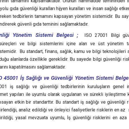
larının tamamını kapsamaktadır. Ürünün hammadde temininden t
olu gıda güvenliği kuralları hijyen kuralları ve insan sağlığı etke
ereken tedbirlerin tamamını kapsayan yönetim sistemidir. Bu sa
 indirerek güvenli gıda teminini sağlamaktadır.
liği Yönetim Sistemi Belgesi ;
ISO 27001 Bilgi güve
süreçleri ve bilgi sistemlerini içine alan ve üst yönetim t
emidir. Bu standart, finans, sağlık, kamu ve bilgi teknolojileri s
ğu alanlarda özellikle gereklidir. Bu sayede bilgi güvenliği risk
arını kapatılmasını sağlamaktadır.
O 45001 İş Sağlığı ve Güvenliği Yönetim Sistemi Belges
001 iş sağlığı ve güvenliği tedbirlerinin kuruluşların genel 
met yapıları ile uyumlu olarak uygulanan ve sürekli iyileştirme ku
sayan etkin bir standarttır.
Bu standart iş sağlığı ve güvenliği r
irlendiği, analiz edildiği ve önleyici faaliyetlerle risklerin en a
irildiği, yasal mevzuata uyumlu, İş güvenliği risklerini en aza 