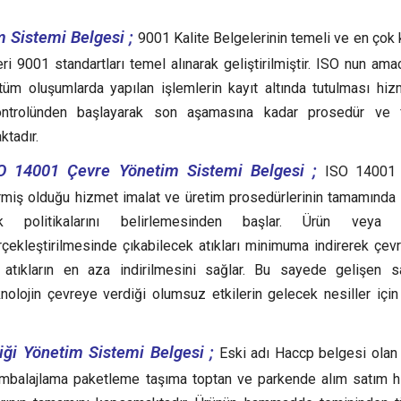
 Sistemi Belgesi ;
9001 Kalite Belgelerinin temeli ve en çok k
ri 9001 standartları temel alınarak geliştirilmiştir. ISO nun ama
 tüm oluşumlarda yapılan işlemlerin kayıt altında tutulması hi
ntrolünden başlayarak son aşamasına kadar prosedür ve f
ktadır.
O 14001 Çevre Yönetim Sistemi Belgesi ;
ISO 14001 
rmiş olduğu hizmet imalat ve üretim prosedürlerinin tamamında
ık politikalarını belirlemesinden başlar. Ürün veya 
çekleştirilmesinde çıkabilecek atıkları minimuma indirerek çevre 
 atıkların en aza indirilmesini sağlar. Bu sayede gelişen s
knolojin çevreye verdiği olumsuz etkilerin gelecek nesiller içi
ği Yönetim Sistemi Belgesi ;
Eski adı Haccp belgesi olan
ambalajlama paketleme taşıma toptan ve parkende alım satım h