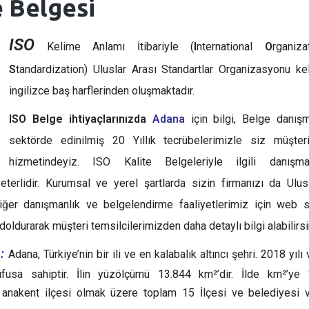
e Belgesi
ISO
Kelime Anlamı İtibariyle (
I
nternational
O
rganiza
S
tandardization) Uluslar Arası Standartlar Organizasyonu ke
ingilizce baş harflerinden oluşmaktadır.
ISO Belge ihtiyaçlarınızda
Adana
için bilgi, Belge danış
sektörde edinilmiş 20 Yıllık tecrübelerimizle siz müşteri
hizmetindeyiz. ISO Kalite Belgeleriyle ilgili danışm
terlidir. Kurumsal ve yerel şartlarda sizin firmanızı da Ulus
iğer danışmanlık ve belgelendirme faaliyetlerimiz için web 
oldurarak müşteri temsilcilerimizden daha detaylı bilgi alabilirsi
:
Adana, Türkiye’nin bir ili ve en kalabalık altıncı şehri. 2018 yılı 
fusa sahiptir. İlin yüzölçümü 13.844 km²’dir. İlde km²’ye 
 anakent ilçesi olmak üzere toplam 15 İlçesi ve belediyesi v