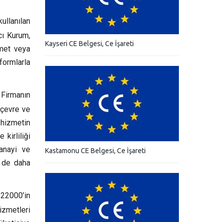
ullanılan
cı Kurum,
Kayseri CE Belgesi, Ce İşareti
zmet veya
ormlarla
Firmanın
 çevre ve
hizmetin
kirliliği
anayi ve
Kastamonu CE Belgesi, Ce İşareti
n de daha
 22000’in
izmetleri