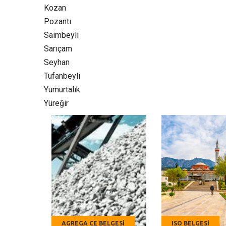
Kozan‎
Pozantı‎
Saimbeyli
Sarıçam
Seyhan
Tufanbeyli‎
Yumurtalık‎
Yüreğir
AGREGA CE BELGESI
ISO BELGESI