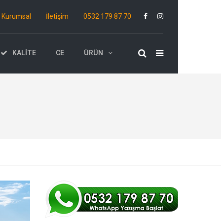
Kurumsal
İletişim
0532 179 87 70
KALITE
CE
ÜRÜN