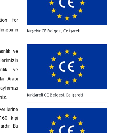
tion for
limesinin
Kırşehir CE Belgesi, Ce İşareti
manlık ve
lerimizin
anlık ve
lar Arası
sayfamızı
Kırklareli CE Belgesi, Ce İşareti
niz.
verilerine
160 kişi
ardır. Bu