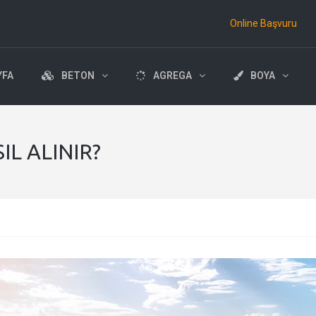
Online Başvuru
YFA
BETON
AGREGA
BOYA
IL ALINIR?