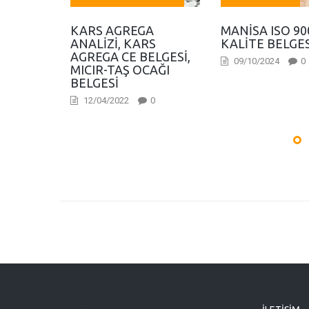
KARS AGREGA
MANISA ISO 90
ANALIZI, KARS
KALITE BELGES
AGREGA CE BELGESI,
09/10/2024
0
MICIR-TAŞ OCAĞI
BELGESI
12/04/2022
0