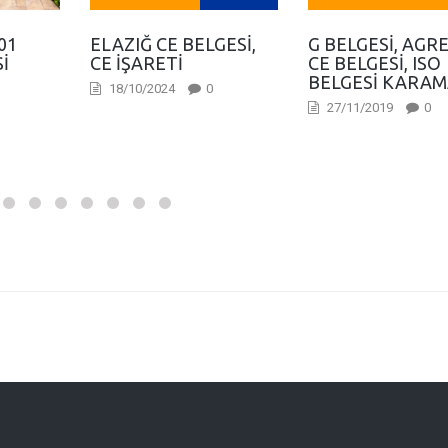
01
ELAZIĞ CE BELGESI,
G BELGESI, AGR
I
CE İŞARETI
CE BELGESI, ISO
BELGESI KARA
18/10/2024
0
27/11/2019
0