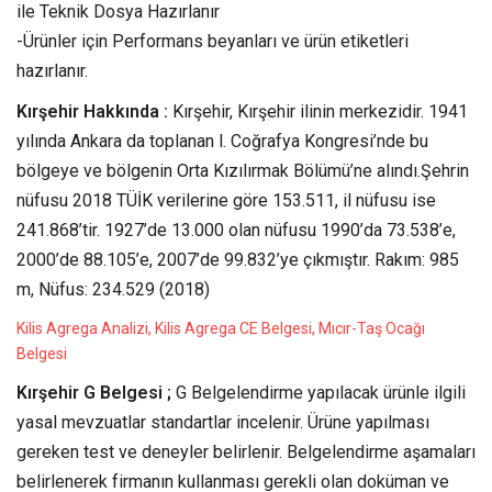
ile Teknik Dosya Hazırlanır
-Ürünler için Performans beyanları ve ürün etiketleri
hazırlanır.
Kırşehir Hakkında :
Kırşehir, Kırşehir ilinin merkezidir. 1941
yılında Ankara da toplanan l. Coğrafya Kongresi’nde bu
bölgeye ve bölgenin Orta Kızılırmak Bölümü’ne alındı.Şehrin
nüfusu 2018 TÜİK verilerine göre 153.511, il nüfusu ise
241.868’tir. 1927’de 13.000 olan nüfusu 1990’da 73.538’e,
2000’de 88.105’e, 2007’de 99.832’ye çıkmıştır.
Rakım:
985
m,
Nüfus:
234.529 (2018)
Kilis Agrega Analizi, Kilis Agrega CE Belgesi, Mıcır-Taş Ocağı
Belgesi
Kırşehir G Belgesi ;
G Belgelendirme yapılacak ürünle ilgili
yasal mevzuatlar standartlar incelenir. Ürüne yapılması
gereken test ve deneyler belirlenir. Belgelendirme aşamaları
belirlenerek firmanın kullanması gerekli olan doküman ve