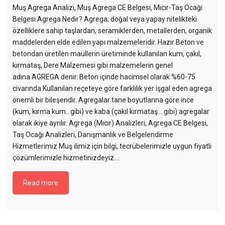
Muş Agrega Analizi, Muş Agrega CE Belgesi, Mıcır-Taş Ocağı
Belgesi Agrega Nedir? Agrega; doğal veya yapay nitelikteki
özelliklere sahip taşlardan, seramiklerden, metallerden, organik
maddelerden elde edilen yapı malzemeleridir. Hazır Beton ve
betondan üretilen maüllerin üretiminde kullanılan kum, çakıl,
kırmataş, Dere Malzemesi gibi malzemelerin genel
adına AGREGA denir. Beton içinde hacimsel olarak %60-75
civarında Kullanılan reçeteye göre farklılık yer işgal eden agrega
önemli bir bileşendir. Agregalar tane boyutlarına göre ince
(kum, kırma kum.. gibi) ve kaba (çakıl kırmataş… gibi) agregalar
olarak ikiye ayrılır. Agrega (Mıcır) Analizleri, Agrega CE Belgesi,
Taş Ocağı Analizleri, Danışmanlık ve Belgelendirme
Hizmetlerimiz Muş ilimiz için bilgi, tecrübelerimizle uygun fiyatlı
çözümlerimizle hizmetinizdeyiz....
Read more