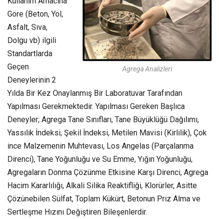
Kullanım Amacına
Göre (Beton, Yol,
Asfalt, Sıva,
Dolgu vb) ilgili
Standartlarda
Geçen
Agrega Analizleri
Deneylerinin 2
Yılda Bir Kez Onaylanmış Bir Laboratuvar Tarafından
Yapılması Gerekmektedir. Yapılması Gereken Başlıca
Deneyler; Agrega Tane Sınıfları, Tane Büyüklüğü Dağılımı,
Yassılık İndeksi, Şekil İndeksi, Metilen Mavisi (Kirlilik), Çok
ince Malzemenin Muhtevası, Los Angelas (Parçalanma
Direnci), Tane Yoğunluğu ve Su Emme, Yığın Yoğunluğu,
Agregaların Donma Çözünme Etkisine Karşı Direnci, Agrega
Hacim Kararlılığı, Alkali Silika Reaktifliği, Klorürler, Asitte
Çözünebilen Sülfat, Toplam Kükürt, Betonun Priz Alma ve
Sertleşme Hızını Değiştiren Bileşenlerdir.