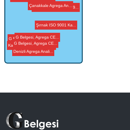
Şırnak ISO 9001 Ka...
G Belgesi, Agrega CE...
Denizli Agrega Anali...
Kastamonu Agrega Ana...
G Belgesi, Agrega CE...
Kahramanmaraş ISO 9...
G Belgesi, Agrega CE...