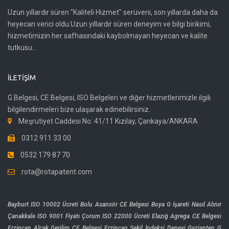
Uzun yıllardır süren "Kaliteli Hizmet" serüveni, son yıllarda daha da
heyecan verici oldu.Uzun yıllardır süren deneyim ve bilgi birikimi,
hizmetimizin her safhasındaki kaybolmayan heyecan ve kalite
tutkusu...
İLETIŞIM
G Belgesi, CE Belgesi, ISO Belgeleri ve diğer hizmetlerimizle ilgili
bilgilendirmeleri bize ulaşarak edinebilirsiniz.
Meşrutiyet Caddesi No: 41/11 Kızılay, Çankaya/ANKARA
0312 911 33 00
0532 179 87 70
rota@rotapatent.com
Bayburt ISO 10002 Ücreti
Bolu Asansör CE Belgesi
Boya G İşareti Nasıl Alınır
Çanakkale ISO 9001 Fiyatı
Çorum ISO 22000 Ücreti
Elazığ Agrega CE Belgesi
Erzincan Alçak Gerilim CE Belgesi
Erzincan Şekil İndeksi Deneyi
Gaziantep G