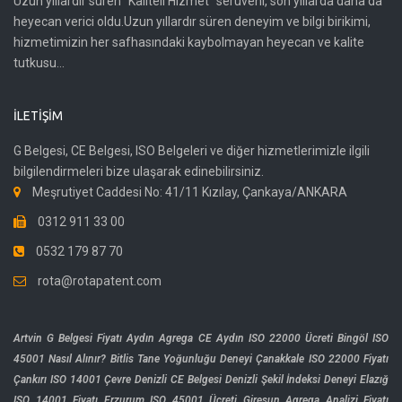
Uzun yıllardır süren "Kaliteli Hizmet" serüveni, son yıllarda daha da
heyecan verici oldu.Uzun yıllardır süren deneyim ve bilgi birikimi,
hizmetimizin her safhasındaki kaybolmayan heyecan ve kalite
tutkusu...
İLETIŞIM
G Belgesi, CE Belgesi, ISO Belgeleri ve diğer hizmetlerimizle ilgili
bilgilendirmeleri bize ulaşarak edinebilirsiniz.
Meşrutiyet Caddesi No: 41/11 Kızılay, Çankaya/ANKARA
0312 911 33 00
0532 179 87 70
rota@rotapatent.com
Artvin G Belgesi Fiyatı
Aydın Agrega CE
Aydın ISO 22000 Ücreti
Bingöl ISO
45001 Nasıl Alınır?
Bitlis Tane Yoğunluğu Deneyi
Çanakkale ISO 22000 Fiyatı
Çankırı ISO 14001 Çevre
Denizli CE Belgesi
Denizli Şekil İndeksi Deneyi
Elazığ
ISO 14001 Fiyatı
Erzurum ISO 45001 Ücreti
Giresun Agrega Analizi Fiyatı