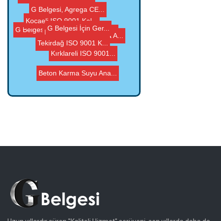
Mersin ISO 9001 Kali...
Tekirdağ ISO 9001 K...
G Belgesi, Agrega CE...
Kocaeli ISO 9001 Kal...
Kırklareli ISO 9001...
G Belgesi İçin Ger...
Kırklareli Agrega A...
Beton Karma Suyu Ana...