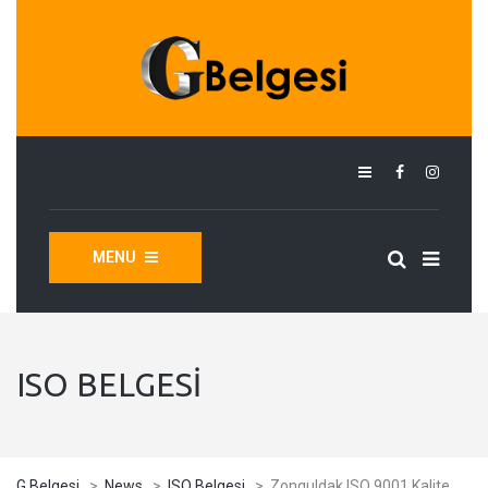
MENU
ISO BELGESI
G Belgesi
>
News
>
ISO Belgesi
>
Zonguldak ISO 9001 Kalite