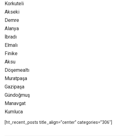
Korkuteli
Akseki
Demre
Alanya
İbradı
Elmalı
Finike
Aksu
Döşemealtı
Muratpaşa
Gazipaşa
Gündoğmuş
Manavgat
Kumluca
[ht_recent_posts title_align=”center” categories=”306″]