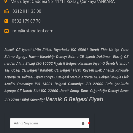
Meşrutiyet Caddesi No: 41/11 Kızılay, Çankaya/ANKARA
0312 911 33 00
0532 179 87 70
rota@rotapatent.com
Bilecik CE İşareti Ürün Etiketi
Diyarbakır ISO 45001 Ücreti
Ebis Ne İşe Yarar
Edirne Agrega Hacim Kararlılığı Deneyi
Edirne CE İşareti Doküman
Elazığ CE
nerden Alınır
Elazığ ISO 10002 Fiyatı
G Belgesi Karaman Fiyatı
G Ücreti
İstanbul
Taş Ocağı CE Belgesi
Karabük CE Belgesi Fiyatı
Kayseri Elek Analizi
Kırıkkale
Agrega CE Belgesi Fiyatı
Konya G Belgesi
Mersin Agrega CE Belgesi
Muğla Elek
Analizi
Osmaniye ISO 14001 Belgesi
Osmaniye ISO 22000 Gıda
Şanlıurfa
Agrega CE Ücreti
Siirt ISO 22000 Ücreti
Sinop Tane Yoğunluğu Deneyi
Sivas
Vernik G Belgesi Fiyatı
ISO 27001 Bilgi Güvenliği