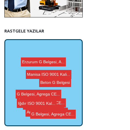
RASTGELE YAZILAR
Erzurum G Belgesi, A...
G Belgesi, Agrega CE...
Beton G Belgesi
G Belgesi, Agrega CE...
Manisa ISO 9001 Kali...
Iğdır ISO 9001 Kal...
Tunceli Agrega Anali...
Bingöl Agrega Anali...
G Belgesi, Agrega CE...
Artvin Agrega Analiz...