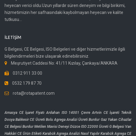
heyecan verici oldu.Uzun yıllardır süren deneyim ve bilgi birikimi,
hizmetimizin her safhasındaki kaybolmayan heyecan ve kalite
tutkusu...
İLETIŞIM
G Belgesi, CE Belgesi, ISO Belgeleri ve diğer hizmetlerimizle ilgili
bilgilendirmeleri bize ulaşarak edinebilirsiniz.
Meşrutiyet Caddesi No: 41/11 Kızılay, Çankaya/ANKARA
0312 911 33 00
0532 179 87 70
rota@rotapatent.com
Amasya CE İşaret Fiyatı
Ardahan ISO 14001 Çevre
Artvin CE İşareti Teknik
Dosya
Balıkesir CE Ücreti
Bolu Agrega Analizi Ücreti
Burdur Gaz Yakan Cihazlar
CE Belgesi
Burdur Metilen Mavisi Deneyi
Düzce ISO 22000 Ücreti
G Belgesi Van
Hakkâri CE Ürün Etiketi
Karabük Agrega Analizi Nasıl Yapılır
Karabük Agrega CE