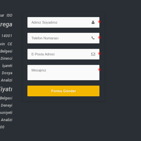
sar ISO
rega
O 14001
tvin CE
elgesi
Direnci
İşareti
 Dosya
Analizi
iyatı
Formu Gönder
Belgesi
 Deneyi
uniyeti
Analizi
000