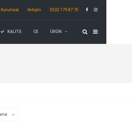
Kurumsal
İletişim
0532 179 87 70
KALITE
CE
ÜRÜN
lama