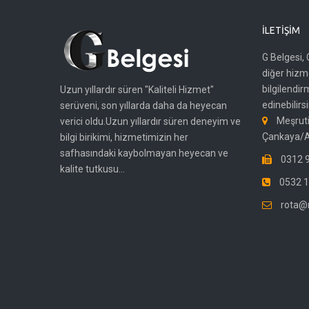
İLETIŞIM
G Belgesi, 
diğer hizme
bilgilendir
Uzun yıllardır süren "Kaliteli Hizmet"
edinebilirsi
serüveni, son yıllarda daha da heyecan
Meşruti
verici oldu.Uzun yıllardır süren deneyim ve
Çankaya/
bilgi birikimi, hizmetimizin her
safhasındaki kaybolmayan heyecan ve
0312 9
kalite tutkusu...
0532 1
rota@