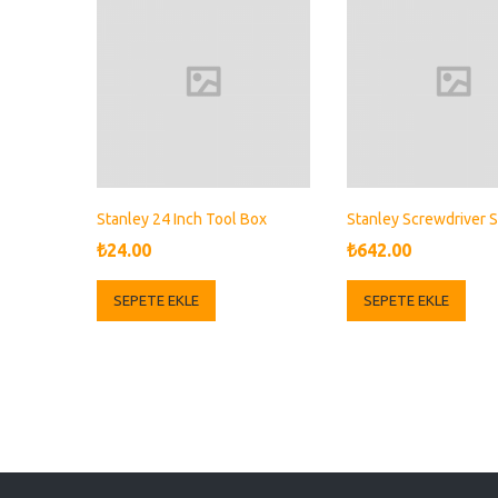
Stanley 24 Inch Tool Box
Stanley Screwdriver S
₺
24.00
₺
642.00
SEPETE EKLE
SEPETE EKLE