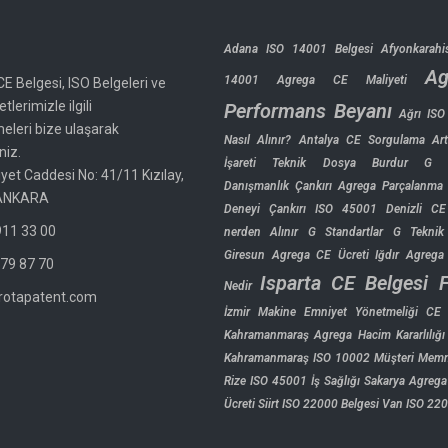
Adana ISO 14001 Belgesi
Afyonkarahi
Ag
14001
Agrega CE Maliyeti
CE Belgesi, ISO Belgeleri ve
tlerimizle ilgili
Performans Beyanı
Ağrı IS
meleri bize ulaşarak
Nasıl Alınır?
Antalya CE Sorgulama
Ar
niz.
İşareti Teknik Dosya
Burdur G B
yet Caddesi No: 41/11 Kızılay,
Danışmanlık
Çankırı Agrega Parçalanma 
ANKARA
Deneyi
Çankırı ISO 45001
Denizli CE 
11 33 00
nerden Alınır
G Standartlar
G Teknik
Giresun Agrega CE Ücreti
Iğdır Agrega 
79 87 70
Isparta CE Belgesi F
Nedir
rotapatent.com
İzmir Makine Emniyet Yönetmeliği CE 
Kahramanmaraş Agrega Hacim Kararlılığı
Kahramanmaraş ISO 10002 Müşteri Memn
Rize ISO 45001 İş Sağlığı
Sakarya Agrega 
Ücreti
Siirt ISO 22000 Belgesi
Van ISO 22