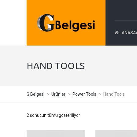
ANASA
HAND TOOLS
G Belgesi
>
Ürünler
>
Power Tools
>
Hand Tools
2 sonucun tümü gösteriliyor