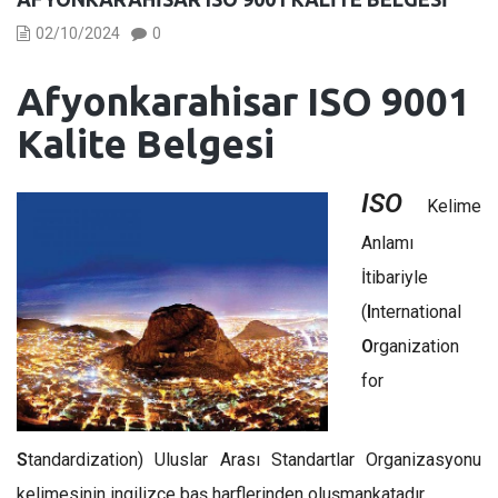
02/10/2024
0
Afyonkarahisar
ISO 9001
Kalite Belgesi
ISO
Kelime
Anlamı
İtibariyle
(
I
nternational
O
rganization
for
S
tandardization) Uluslar Arası Standartlar Organizasyonu
kelimesinin ingilizce baş harflerinden oluşmankatadır.