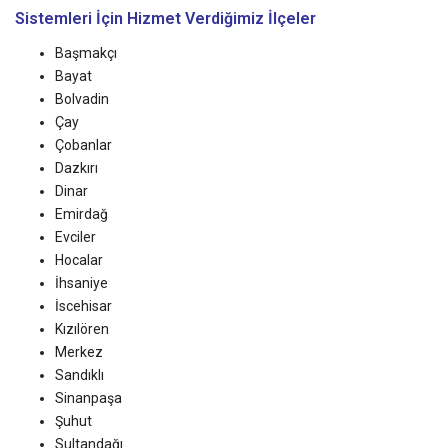
Sistemleri
İçin Hizmet Verdiğimiz İlçeler
Başmakçı
Bayat
Bolvadin
Çay
Çobanlar
Dazkırı
Dinar
Emirdağ
Evciler
Hocalar
İhsaniye
İscehisar
Kızılören
Merkez
Sandıklı
Sinanpaşa
Şuhut
Sultandağı