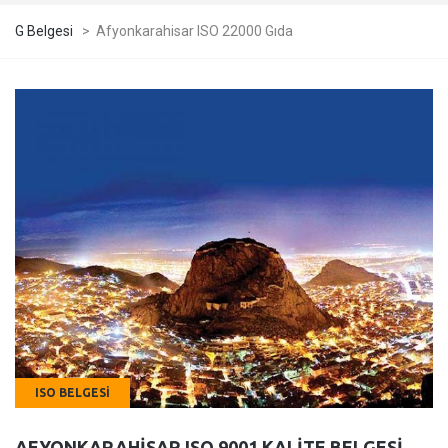
G Belgesi
>
Afyonkarahisar ISO 22000 Gıda
ISO BELGESI
AFYONKARAHISAR ISO 9001 KALITE BELGESI