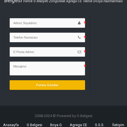
Belgesi
Vernik G Maliyeti
Zonguldak Agrega CE Teknik Dosya Hazırlanması
Formu Gönder
2008-2024 © Powered by G Belgesi
Anasayfa
G Belgesi
Boya G
Agrega CE
S.S.S.
İletişim