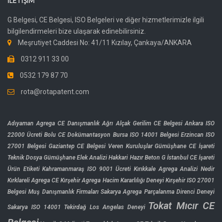
İLETIŞIM
G Belgesi, CE Belgesi, ISO Belgeleri ve diğer hizmetlerimizle ilgili
bilgilendirmeleri bize ulaşarak edinebilirsiniz.
Meşrutiyet Caddesi No: 41/11 Kızılay, Çankaya/ANKARA
0312 911 33 00
0532 179 87 70
rota@rotapatent.com
Adıyaman Agrega CE Danışmanlık
Ağrı Alçak Gerilim CE Belgesi
Ankara ISO
22000 Ücreti
Bolu CE Dokümantasyon
Bursa ISO 14001 Belgesi
Erzincan ISO
27001 Belgesi
Gaziantep CE Belgesi Veren Kuruluşlar
Gümüşhane CE İşareti
Teknik Dosya
Gümüşhane Elek Analizi
Hakkari Hazır Beton G
İstanbul CE İşareti
Ürün Etiketi
Kahramanmaraş ISO 9001 Ücreti
Kırıkkale Agrega Analizi Nedir
Kırklareli Agrega CE
Kırşehir Agrega Hacim Kararlılığı Deneyi
Kırşehir ISO 27001
Belgesi
Muş Danışmanlık Firmaları
Sakarya Agrega Parçalanma Direnci Deneyi
Tokat Mıcır CE
Sakarya ISO 14001
Tekirdağ Los Angelas Deneyi